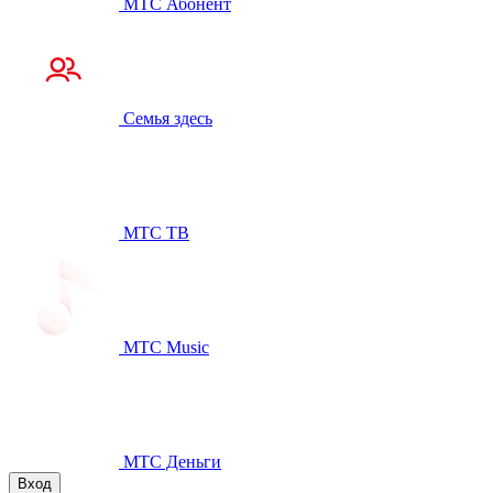
МТС Абонент
Семья здесь
МТС ТВ
МТС Music
МТС Деньги
Вход