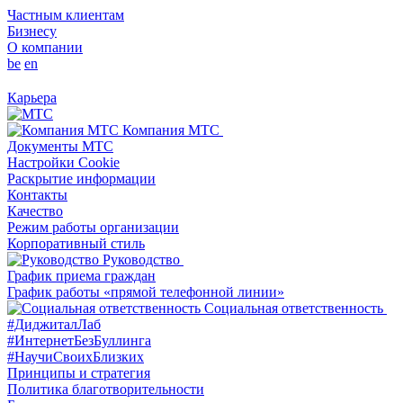
Частным клиентам
Бизнесу
О компании
be
en
Карьера
Компания МТС
Документы МТС
Настройки Cookie
Раскрытие информации
Контакты
Качество
Режим работы организации
Корпоративный стиль
Руководство
График приема граждан
График работы «прямой телефонной линии»
Социальная ответственность
#ДиджиталЛаб
#ИнтернетБезБуллинга
#НаучиСвоихБлизких
Принципы и стратегия
Политика благотворительности