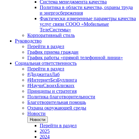
Система менеджмента качества
Политика в области качества, охраны труда
и энергосбережения
Фактически измеренные параметры качества
услуг связи СООО «Мобильные
ТелеСистемы»
Корпоративный стиль
Руководство
Перейти в раздел
График приема граждан
График работы «прямой телефонной линии»
Социальная ответственность
Перейти в раздел
#ДиджиталЛаб
#ИнтернетБезБуллинга
#НаучиСвоихБлизких
Принципы и стратегия
Политика благотворительности
Благотворительная помощь
Охрана окружающей среды
Новости
Новости
Перейти в раздел
2025
2024