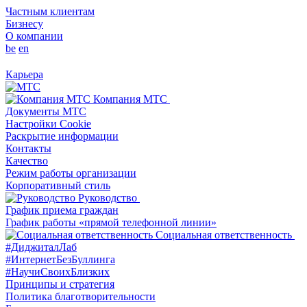
Частным клиентам
Бизнесу
О компании
be
en
Карьера
Компания МТС
Документы МТС
Настройки Cookie
Раскрытие информации
Контакты
Качество
Режим работы организации
Корпоративный стиль
Руководство
График приема граждан
График работы «прямой телефонной линии»
Социальная ответственность
#ДиджиталЛаб
#ИнтернетБезБуллинга
#НаучиСвоихБлизких
Принципы и стратегия
Политика благотворительности