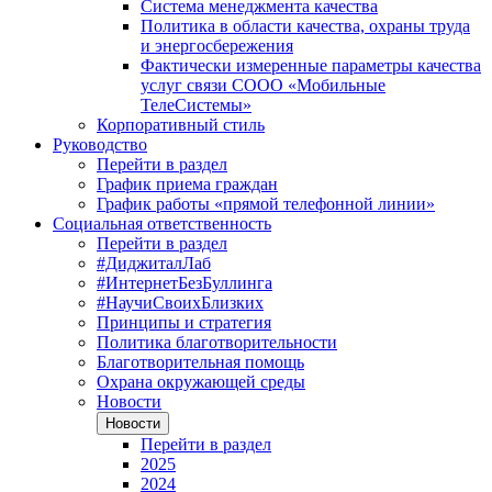
Система менеджмента качества
Политика в области качества, охраны труда
и энергосбережения
Фактически измеренные параметры качества
услуг связи СООО «Мобильные
ТелеСистемы»
Корпоративный стиль
Руководство
Перейти в раздел
График приема граждан
График работы «прямой телефонной линии»
Социальная ответственность
Перейти в раздел
#ДиджиталЛаб
#ИнтернетБезБуллинга
#НаучиСвоихБлизких
Принципы и стратегия
Политика благотворительности
Благотворительная помощь
Охрана окружающей среды
Новости
Новости
Перейти в раздел
2025
2024