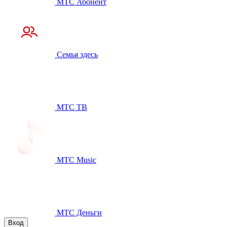
МТС Абонент
Семья здесь
МТС ТВ
МТС Music
МТС Деньги
Вход