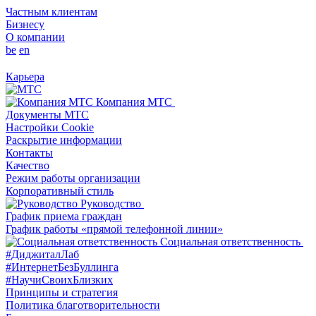
Частным клиентам
Бизнесу
О компании
be
en
Карьера
Компания МТС
Документы МТС
Настройки Cookie
Раскрытие информации
Контакты
Качество
Режим работы организации
Корпоративный стиль
Руководство
График приема граждан
График работы «прямой телефонной линии»
Социальная ответственность
#ДиджиталЛаб
#ИнтернетБезБуллинга
#НаучиСвоихБлизких
Принципы и стратегия
Политика благотворительности