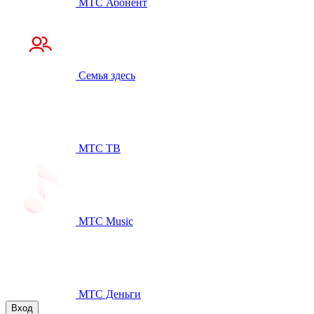
МТС Абонент
Семья здесь
МТС ТВ
МТС Music
МТС Деньги
Вход