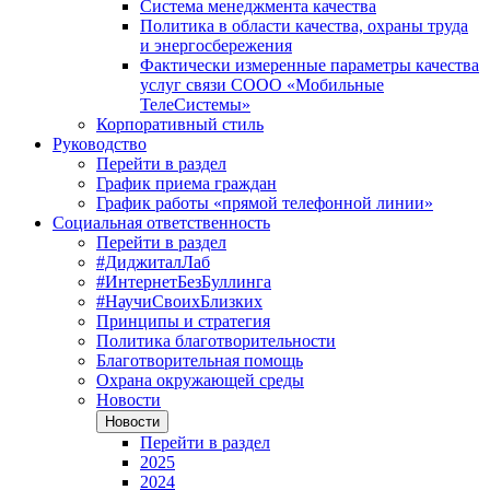
Система менеджмента качества
Политика в области качества, охраны труда
и энергосбережения
Фактически измеренные параметры качества
услуг связи СООО «Мобильные
ТелеСистемы»
Корпоративный стиль
Руководство
Перейти в раздел
График приема граждан
График работы «прямой телефонной линии»
Социальная ответственность
Перейти в раздел
#ДиджиталЛаб
#ИнтернетБезБуллинга
#НаучиСвоихБлизких
Принципы и стратегия
Политика благотворительности
Благотворительная помощь
Охрана окружающей среды
Новости
Новости
Перейти в раздел
2025
2024