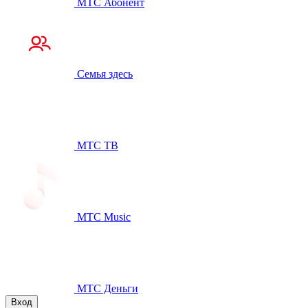
МТС Абонент
Семья здесь
МТС ТВ
МТС Music
МТС Деньги
Вход