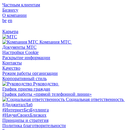
Частным клиентам
Бизнесу
О компании
be
en
Карьера
Компания МТС
Документы МТС
Настройки Cookie
Раскрытие информации
Контакты
Качество
Режим работы организации
Корпоративный стиль
Руководство
График приема граждан
График работы «прямой телефонной линии»
Социальная ответственность
#ДиджиталЛаб
#ИнтернетБезБуллинга
#НаучиСвоихБлизких
Принципы и стратегия
Политика благотворительности