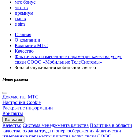
мтс бонус
мтс тв
премиум
гыыв
e sim
Главная
О компании
Компания МТС
Качество
Фактически измеренные параметры качества услуг
связи СООО «Мобильные ТелеСистемы»
Зона обслуживания мобильной связью
Меню раздела
Документы МТС
Настройки Cookie
Раскрытие информации
Контакты
Качество
Качество
Система менеджмента качества
Политика в области
качества, охраны труда и энергосбережения
Фактически
измеренные параметры качества услуг связи СООО