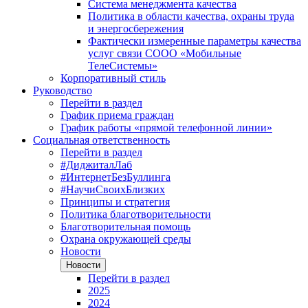
Система менеджмента качества
Политика в области качества, охраны труда
и энергосбережения
Фактически измеренные параметры качества
услуг связи СООО «Мобильные
ТелеСистемы»
Корпоративный стиль
Руководство
Перейти в раздел
График приема граждан
График работы «прямой телефонной линии»
Социальная ответственность
Перейти в раздел
#ДиджиталЛаб
#ИнтернетБезБуллинга
#НаучиСвоихБлизких
Принципы и стратегия
Политика благотворительности
Благотворительная помощь
Охрана окружающей среды
Новости
Новости
Перейти в раздел
2025
2024