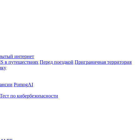
рытый интернет
S в путешествиях
Перед поездкой
Приграничная территория
вку
ансии
PomogAI
Тест по кибербезопасности