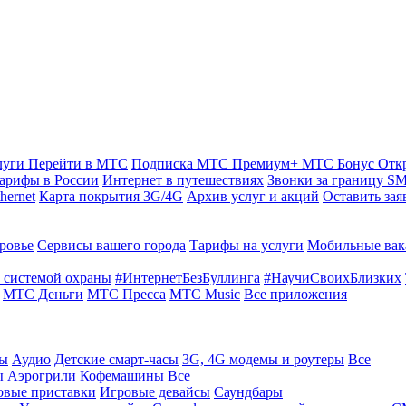
луги
Перейти в МТС
Подписка МТС Премиум+
МТС Бонус
Отк
арифы в России
Интернет в путешествиях
Звонки за границу
SM
hernet
Карта покрытия 3G/4G
Архив услуг и акций
Оставить зая
ровье
Сервисы вашего города
Тарифы на услуги
Мобильные вак
 системой охраны
#ИнтернетБезБуллинга
#НаучиСвоихБлизких
МТС Деньги
МТС Пресса
МТС Music
Все приложения
ты
Аудио
Детские смарт-часы
3G, 4G модемы и роутеры
Все
ы
Аэрогрили
Кофемашины
Все
овые приставки
Игровые девайсы
Саундбары