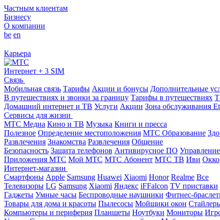
Частным клиентам
Бизнесу
О компании
be
en
Карьера
Интернет + 3 SIM
Связь
Мобильная связь
Тарифы
Акции и бонусы
Дополнительные ус
В путешествиях и звонки за границу
Тарифы в путешествиях
Т
Домашний интернет и ТВ
Услуги
Акции
Зона обслуживания Et
Сервисы для жизни
МТС Медиа
Кино и ТВ
Музыка
Книги и пресса
Полезное
Определение местоположения
МТС Образование
Здо
Развлечения
Знакомства
Развлечения
Общение
Безопасность
Защита телефонов
Антивирусное ПО
Управление
Приложения МТС
Мой МТС
МТС Абонент
МТС ТВ
Иви
Окко
Интернет-магазин
Смартфоны
Apple
Samsung
Huawei
Xiaomi
Honor
Realme
Все
Телевизоры
LG
Samsung
Xiaomi
Яндекс
iFFalcon
TV приставки
Гаджеты
Умные часы
Беспроводные наушники
Фитнес-брасле
Товары для дома и красоты
Пылесосы
Мойщики окон
Стайлер
Компьютеры и периферия
Планшеты
Ноутбуки
Мониторы
Игр