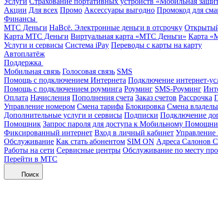
Услуги
Страхование портативных устройств «Мобильная защи
Акции
Для всех
Промо
Аксессуары выгодно
Промокод для сма
Финансы
МТС Деньги
НаВсё. Электронные деньги в отсрочку
Открытый
Карта МТС Деньги
Виртуальная карта «МТС Деньги»
Карта «
Услуги и сервисы
Система iPay
Переводы с карты на карту
Автоплатёж
Поддержка
Мобильная связь
Голосовая связь
SMS
Помощь с подключением Интернета
Подключение интернет-ус
Помощь с подключением роуминга
Роуминг
SMS-Роуминг
Инт
Оплата
Начисления
Пополнения счета
Заказ счетов
Рассрочка
П
Управление номером
Смена тарифа
Блокировка
Смена владель
Дополнительные услуги и сервисы
Подписки
Подключение до
Помощник
Запрос пароля для доступа к Мобильному Помощн
Фиксированный интернет
Вход в личный кабинет
Управление
Обслуживание
Как стать абонентом
SIM ON
Адреса Салонов С
Работы на сети
Сервисные центры
Обслуживание по месту пр
Перейти в МТС
Поиск