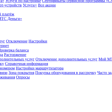
та»
Услуги по настройке
Сертификаты сервисной программы «
рт-устройств
Услуги+
Все акции
 платёж
МТС Деньги»
луг
Отключение
Настройки
ернет
роверка баланса
ца
Расторжение
полнительных услуг
Отключение дополнительных услуг
Мой М
ику
Справочная информация
 номером
Настройки маршрутизатора
вязи
Зона покрытия
Покупка оборудования в рассрочку
Часто з
оживания
Опросы