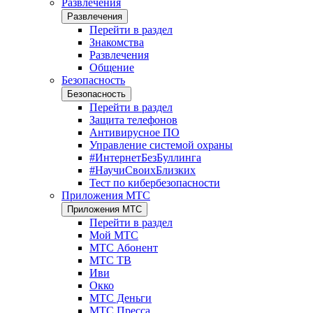
Развлечения
Развлечения
Перейти в раздел
Знакомства
Развлечения
Общение
Безопасность
Безопасность
Перейти в раздел
Защита телефонов
Антивирусное ПО
Управление системой охраны
#ИнтернетБезБуллинга
#НаучиСвоихБлизких
Тест по кибербезопасности
Приложения МТС
Приложения МТС
Перейти в раздел
Мой МТС
МТС Абонент
МТС ТВ
Иви
Окко
МТС Деньги
МТС Пресса