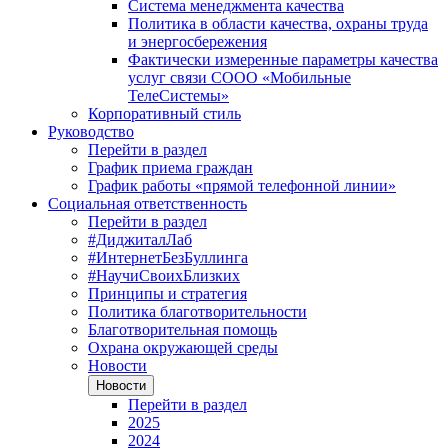
Система менеджмента качества
Политика в области качества, охраны труда
и энергосбережения
Фактически измеренные параметры качества
услуг связи СООО «Мобильные
ТелеСистемы»
Корпоративный стиль
Руководство
Перейти в раздел
График приема граждан
График работы «прямой телефонной линии»
Социальная ответственность
Перейти в раздел
#ДиджиталЛаб
#ИнтернетБезБуллинга
#НаучиСвоихБлизких
Принципы и стратегия
Политика благотворительности
Благотворительная помощь
Охрана окружающей среды
Новости
Новости
Перейти в раздел
2025
2024