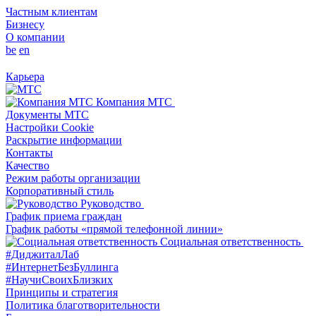
Частным клиентам
Бизнесу
О компании
be
en
Карьера
Компания МТС
Документы МТС
Настройки Cookie
Раскрытие информации
Контакты
Качество
Режим работы организации
Корпоративный стиль
Руководство
График приема граждан
График работы «прямой телефонной линии»
Социальная ответственность
#ДиджиталЛаб
#ИнтернетБезБуллинга
#НаучиСвоихБлизких
Принципы и стратегия
Политика благотворительности