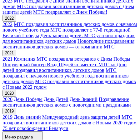
2023
МТС поздравил с Днем знаний воспитанников детских
домов
МТС поздравил воспитанников детских домов с Днем
защиты детей
МТС поздравляет с Днем Победы!
2022
2022
МТС поздравил воспитанников детских домов с началом
нового учебного года
МТС поздравляет с 77-й годовщиной
Великой Победы
День защиты детей: МТС устроил праздник
для воспитанников детских домов
Новогодние поздравления
воспитанников детских домов — от компании МТС
2021
2021
Компания МТС поздравила ветеранов с Днем Победы
Популярный блогер Влад Шудейко вместе с МТС ко Дню
детей поздравил воспитанников детских домов
МТС
поздравил с началом нового учебного года воспитанников
детских домов
МТС поздравил воспитанников детских домов
с Новым 2022 годом
2020
2020
День Победы
День Детей
День Знаний
Поздравление
воспитанников детских домов с новогодними праздниками
2019
2019
День знаний
Международный день защиты детей
МТС
поздравил воспитанников детских домов с Новым 2020 годом
75 лет освобождения Беларуси
Меню раздела