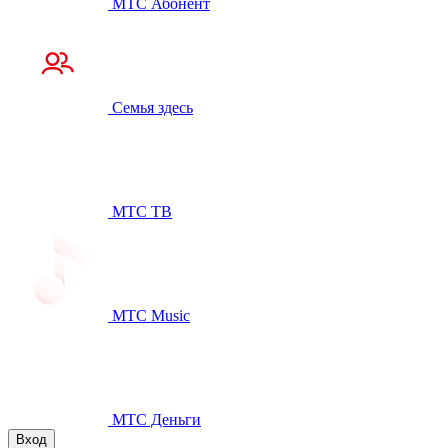
МТС Абонент
Семья здесь
МТС ТВ
МТС Music
МТС Деньги
Вход