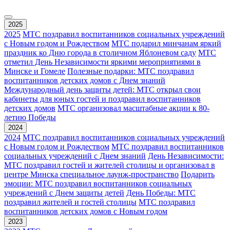
2025
2025
МТС поздравил воспитанников социальных учреждений
с Новым годом и Рождеством
МТС подарил минчанам яркий
праздник ко Дню города в столичном Яблоневом саду
МТС
отметил День Независимости яркими мероприятиями в
Минске и Гомеле
Полезные подарки: МТС поздравил
воспитанников детских домов с Днем знаний
Международный день защиты детей: МТС открыл свои
кабинеты для юных гостей и поздравил воспитанников
детских домов
МТС организовал масштабные акции к 80-
летию Победы
2024
2024
МТС поздравил воспитанников социальных учреждений
с Новым годом и Рождеством
МТС поздравил воспитанников
социальных учреждений с Днем знаний
День Независимости:
МТС поздравил гостей и жителей столицы и организовал в
центре Минска специальное лаунж-пространство
Подарить
эмоции: МТС поздравил воспитанников социальных
учреждений с Днем защиты детей
День Победы: МТС
поздравил жителей и гостей столицы
МТС поздравил
воспитанников детских домов с Новым годом
2023