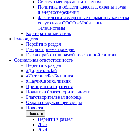
Система менеджмента качества
Политика в области качества, охраны труда
и энергосбережения
Фактически измеренные параметры качества
услуг связи СООО «Мобильные
ТелеСистемы»
Корпоративный стиль
Руководство
Перейти в раздел
График приема граждан
График работы «прямой телефонной линии»
Социальная ответственность
Перейти в раздел
#ДиджиталЛаб
#ИнтернетБезБуллинга
#НаучиСвоихБлизких
Принципы и стратегия
Политика благотворительности
Благотворительная помощь
Охрана окружающей среды
Новости
Новости
Перейти в раздел
2025
2024