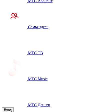
МТС Абонент
Семья здесь
МТС ТВ
МТС Music
МТС Деньги
Вход