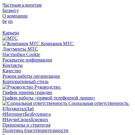
Частным клиентам
Бизнесу
О компании
be
en
Карьера
Компания МТС
Документы МТС
Настройки Cookie
Раскрытие информации
Контакты
Качество
Режим работы организации
Корпоративный стиль
Руководство
График приема граждан
График работы «прямой телефонной линии»
Социальная ответственность
#ДиджиталЛаб
#ИнтернетБезБуллинга
#НаучиСвоихБлизких
Принципы и стратегия
Политика благотворительности