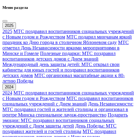
Меню раздела
2025
2025
МТС поздравил воспитанников социальных учреждений
с Новым годом и Рождеством
МТС подарил минчанам яркий
праздник ко Дню города в столичном Яблоневом саду
МТС
отметил День Независимости яркими мероприятиями в
Минске и Гомеле
Полезные подарки: МТС поздравил
воспитанников детских домов с Днем знаний
Международный день защиты детей: МТС открыл свои
кабинеты для юных гостей и поздравил воспитанников
детских домов
МТС организовал масштабные акции к 80-
летию Победы
2024
2024
МТС поздравил воспитанников социальных учреждений
с Новым годом и Рождеством
МТС поздравил воспитанников
социальных учреждений с Днем знаний
День Независимости:
МТС поздравил гостей и жителей столицы и организовал в
центре Минска специальное лаунж-пространство
Подарить
эмоции: МТС поздравил воспитанников социальных
учреждений с Днем защиты детей
День Победы: МТС
поздравил жителей и гостей столицы
МТС поздравил
воспитанников детских домов с Новым годом