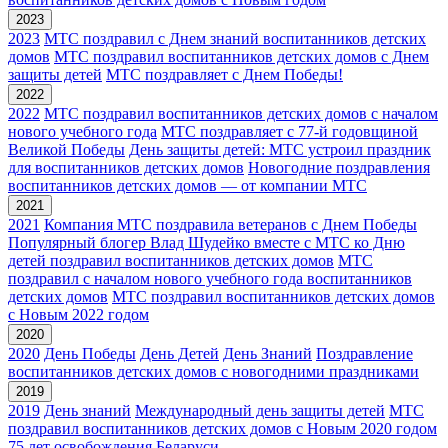
2023
2023
МТС поздравил с Днем знаний воспитанников детских
домов
МТС поздравил воспитанников детских домов с Днем
защиты детей
МТС поздравляет с Днем Победы!
2022
2022
МТС поздравил воспитанников детских домов с началом
нового учебного года
МТС поздравляет с 77-й годовщиной
Великой Победы
День защиты детей: МТС устроил праздник
для воспитанников детских домов
Новогодние поздравления
воспитанников детских домов — от компании МТС
2021
2021
Компания МТС поздравила ветеранов с Днем Победы
Популярный блогер Влад Шудейко вместе с МТС ко Дню
детей поздравил воспитанников детских домов
МТС
поздравил с началом нового учебного года воспитанников
детских домов
МТС поздравил воспитанников детских домов
с Новым 2022 годом
2020
2020
День Победы
День Детей
День Знаний
Поздравление
воспитанников детских домов с новогодними праздниками
2019
2019
День знаний
Международный день защиты детей
МТС
поздравил воспитанников детских домов с Новым 2020 годом
75 лет освобождения Беларуси