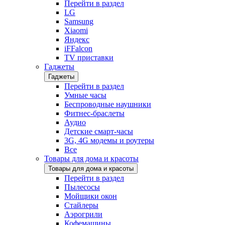
Перейти в раздел
LG
Samsung
Xiaomi
Яндекс
iFFalcon
TV приставки
Гаджеты
Гаджеты
Перейти в раздел
Умные часы
Беспроводные наушники
Фитнес-браслеты
Аудио
Детские смарт-часы
3G, 4G модемы и роутеры
Все
Товары для дома и красоты
Товары для дома и красоты
Перейти в раздел
Пылесосы
Мойщики окон
Стайлеры
Аэрогрили
Кофемашины