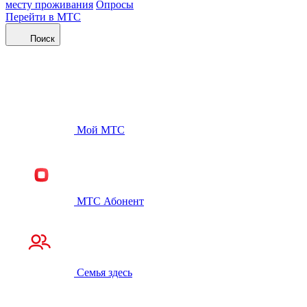
месту проживания
Опросы
Перейти в МТС
Поиск
Мой МТС
МТС Абонент
Семья здесь