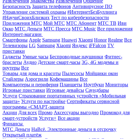
Развлечения
Знакомства
Развлечения
Общение
Безопасность
Защита телефонов
Антивирусное ПО
Управление системой охраны
#ИнтернетБезБуллинга
#НаучиСвоихБлизких
Тест по кибербезопасности
Приложения МТС
Мой МТС
МТС Абонент
МТС ТВ
Иви
Окко
МТС Деньги
МТС Пресса
МТС Music
Все приложения
Интернет-магазин
Смартфоны
Apple
Samsung
Huawei
Xiaomi
Honor
Realme
Все
Телевизоры
LG
Samsung
Xiaomi
Яндекс
iFFalcon
TV
приставки
Гаджеты
Умные часы
Беспроводные наушники
Фитнес-
браслеты
Аудио
Детские смарт-часы
3G, 4G модемы и
роутеры
Все
Товары для дома и красоты
Пылесосы
Мойщики окон
Стайлеры
Аэрогрили
Кофемашины
Все
Компьютеры и периферия
Планшеты
Ноутбуки
Мониторы
Игровые приставки
Игровые девайсы
Саундбары
Услуги
Страхование портативных устройств «Мобильная
защита»
Услуги по настройке
Сертификаты сервисной
программы «СМАРТ-защита
Акции
Для всех
Промо
Аксессуары выгодно
Промокод для
смарт-устройств
Услуги+
Все акции
Финансы
МТС Деньги
НаВсё. Электронные деньги в отсрочку
Открытый платёж