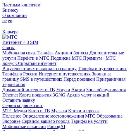
Частным клиентам
Бизнесу
О компании
be
en
Карьера
Интернет + 3 SIM
Связь
Мобильная связь
Тарифы
Акции и бонусы
Дополнительные
услуги
Перейти в МТС
Подписка МТС Премиум+
МТС
Бонус
Открытый интернет
В путешествиях и звонки за границу
Тарифы в путешествиях
Тарифы в России
Интернет в путешествиях
Звонки за
границу
SMS в путешествиях
Перед поездкой
Приграничная
территория
Домашний интернет и ТВ
Услуги
Акции
Зона обслуживания
Ethernet
Карта покрытия 3G/4G
Архив услуг и акций
Оставить заявку
Сервисы для жизни
МТС Медиа
Кино и ТВ
Музыка
Книги и пресса
Полезное
Определение местоположения
МТС Образование
Здоровье
Сервисы вашего города
Тарифы на услуги
Мобильные вакансии
PomogAI