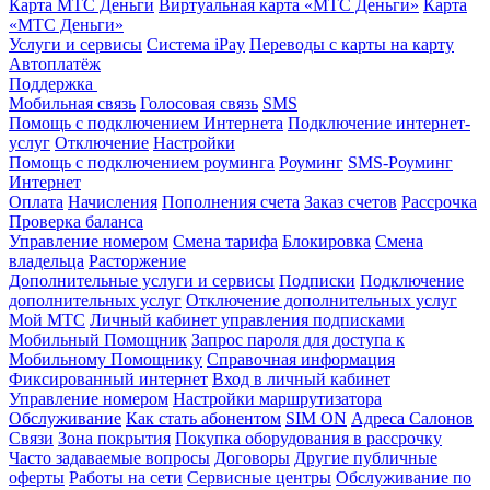
Карта МТС Деньги
Виртуальная карта «МТС Деньги»
Карта
«МТС Деньги»
Услуги и сервисы
Система iPay
Переводы с карты на карту
Автоплатёж
Поддержка
Мобильная связь
Голосовая связь
SMS
Помощь с подключением Интернета
Подключение интернет-
услуг
Отключение
Настройки
Помощь с подключением роуминга
Роуминг
SMS-Роуминг
Интернет
Оплата
Начисления
Пополнения счета
Заказ счетов
Рассрочка
Проверка баланса
Управление номером
Смена тарифа
Блокировка
Смена
владельца
Расторжение
Дополнительные услуги и сервисы
Подписки
Подключение
дополнительных услуг
Отключение дополнительных услуг
Мой МТС
Личный кабинет управления подписками
Мобильный Помощник
Запрос пароля для доступа к
Мобильному Помощнику
Справочная информация
Фиксированный интернет
Вход в личный кабинет
Управление номером
Настройки маршрутизатора
Обслуживание
Как стать абонентом
SIM ON
Адреса Салонов
Связи
Зона покрытия
Покупка оборудования в рассрочку
Часто задаваемые вопросы
Договоры
Другие публичные
оферты
Работы на сети
Сервисные центры
Обслуживание по