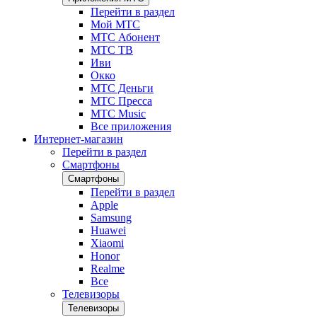
Перейти в раздел
Мой МТС
МТС Абонент
МТС ТВ
Иви
Окко
МТС Деньги
МТС Пресса
МТС Music
Все приложения
Интернет-магазин
Перейти в раздел
Смартфоны
Смартфоны
Перейти в раздел
Apple
Samsung
Huawei
Xiaomi
Honor
Realme
Все
Телевизоры
Телевизоры