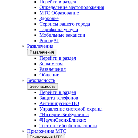
Перейти в раздел
Определение местоположения
МТС Образование
Здоровье
Сервисы вашего города
Тарифы на услуги
Мобильные вакансии
PomogAI
Развлечения
Развлечения
Перейти в раздел
Знакомства
Развлечения
Общение
Безопасность
Безопасность
Перейти в раздел
Защита телефонов
Антивирусное ПО
Управление системой охраны
#ИнтернетБезБуллинга
#НаучиСвоихБлизких
Тест по кибербезопасности
Приложения МТС
Приложения МТС