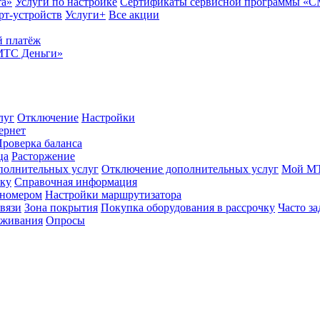
та»
Услуги по настройке
Сертификаты сервисной программы «
рт-устройств
Услуги+
Все акции
 платёж
МТС Деньги»
луг
Отключение
Настройки
ернет
роверка баланса
ца
Расторжение
полнительных услуг
Отключение дополнительных услуг
Мой М
ику
Справочная информация
 номером
Настройки маршрутизатора
вязи
Зона покрытия
Покупка оборудования в рассрочку
Часто з
оживания
Опросы