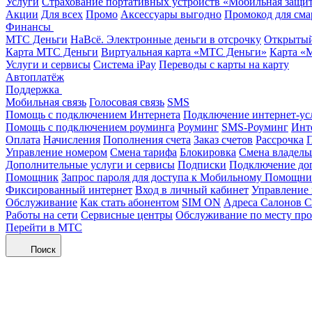
Услуги
Страхование портативных устройств «Мобильная защи
Акции
Для всех
Промо
Аксессуары выгодно
Промокод для сма
Финансы
МТС Деньги
НаВсё. Электронные деньги в отсрочку
Открытый
Карта МТС Деньги
Виртуальная карта «МТС Деньги»
Карта «
Услуги и сервисы
Система iPay
Переводы с карты на карту
Автоплатёж
Поддержка
Мобильная связь
Голосовая связь
SMS
Помощь с подключением Интернета
Подключение интернет-ус
Помощь с подключением роуминга
Роуминг
SMS-Роуминг
Инт
Оплата
Начисления
Пополнения счета
Заказ счетов
Рассрочка
П
Управление номером
Смена тарифа
Блокировка
Смена владель
Дополнительные услуги и сервисы
Подписки
Подключение до
Помощник
Запрос пароля для доступа к Мобильному Помощн
Фиксированный интернет
Вход в личный кабинет
Управление
Обслуживание
Как стать абонентом
SIM ON
Адреса Салонов С
Работы на сети
Сервисные центры
Обслуживание по месту пр
Перейти в МТС
Поиск