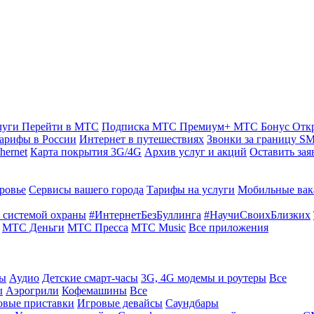
луги
Перейти в МТС
Подписка МТС Премиум+
МТС Бонус
Отк
арифы в России
Интернет в путешествиях
Звонки за границу
SM
hernet
Карта покрытия 3G/4G
Архив услуг и акций
Оставить зая
ровье
Сервисы вашего города
Тарифы на услуги
Мобильные вак
 системой охраны
#ИнтернетБезБуллинга
#НаучиСвоихБлизких
МТС Деньги
МТС Пресса
МТС Music
Все приложения
ты
Аудио
Детские смарт-часы
3G, 4G модемы и роутеры
Все
ы
Аэрогрили
Кофемашины
Все
овые приставки
Игровые девайсы
Саундбары