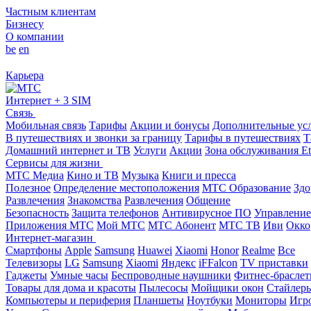
Частным клиентам
Бизнесу
О компании
be
en
Карьера
Интернет + 3 SIM
Связь
Мобильная связь
Тарифы
Акции и бонусы
Дополнительные ус
В путешествиях и звонки за границу
Тарифы в путешествиях
Т
Домашний интернет и ТВ
Услуги
Акции
Зона обслуживания Et
Сервисы для жизни
МТС Медиа
Кино и ТВ
Музыка
Книги и пресса
Полезное
Определение местоположения
МТС Образование
Здо
Развлечения
Знакомства
Развлечения
Общение
Безопасность
Защита телефонов
Антивирусное ПО
Управление
Приложения МТС
Мой МТС
МТС Абонент
МТС ТВ
Иви
Окко
Интернет-магазин
Смартфоны
Apple
Samsung
Huawei
Xiaomi
Honor
Realme
Все
Телевизоры
LG
Samsung
Xiaomi
Яндекс
iFFalcon
TV приставки
Гаджеты
Умные часы
Беспроводные наушники
Фитнес-брасле
Товары для дома и красоты
Пылесосы
Мойщики окон
Стайлер
Компьютеры и периферия
Планшеты
Ноутбуки
Мониторы
Игр