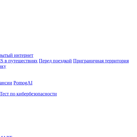
рытый интернет
S в путешествиях
Перед поездкой
Приграничная территория
вку
ансии
PomogAI
Тест по кибербезопасности