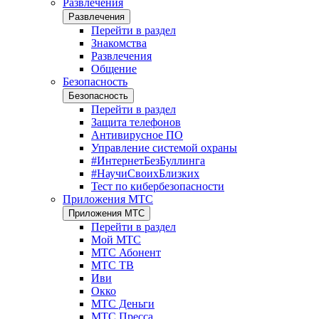
Развлечения
Развлечения
Перейти в раздел
Знакомства
Развлечения
Общение
Безопасность
Безопасность
Перейти в раздел
Защита телефонов
Антивирусное ПО
Управление системой охраны
#ИнтернетБезБуллинга
#НаучиСвоихБлизких
Тест по кибербезопасности
Приложения МТС
Приложения МТС
Перейти в раздел
Мой МТС
МТС Абонент
МТС ТВ
Иви
Окко
МТС Деньги
МТС Пресса