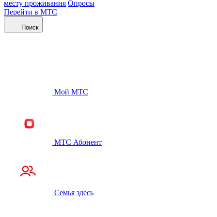
месту проживания
Опросы
Перейти в МТС
Поиск
Мой МТС
МТС Абонент
Семья здесь