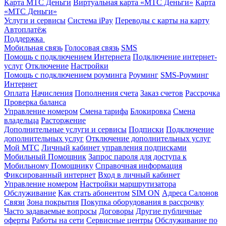
Карта МТС Деньги
Виртуальная карта «МТС Деньги»
Карта
«МТС Деньги»
Услуги и сервисы
Система iPay
Переводы с карты на карту
Автоплатёж
Поддержка
Мобильная связь
Голосовая связь
SMS
Помощь с подключением Интернета
Подключение интернет-
услуг
Отключение
Настройки
Помощь с подключением роуминга
Роуминг
SMS-Роуминг
Интернет
Оплата
Начисления
Пополнения счета
Заказ счетов
Рассрочка
Проверка баланса
Управление номером
Смена тарифа
Блокировка
Смена
владельца
Расторжение
Дополнительные услуги и сервисы
Подписки
Подключение
дополнительных услуг
Отключение дополнительных услуг
Мой МТС
Личный кабинет управления подписками
Мобильный Помощник
Запрос пароля для доступа к
Мобильному Помощнику
Справочная информация
Фиксированный интернет
Вход в личный кабинет
Управление номером
Настройки маршрутизатора
Обслуживание
Как стать абонентом
SIM ON
Адреса Салонов
Связи
Зона покрытия
Покупка оборудования в рассрочку
Часто задаваемые вопросы
Договоры
Другие публичные
оферты
Работы на сети
Сервисные центры
Обслуживание по