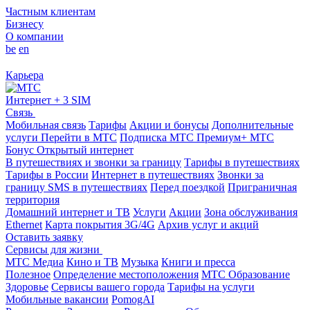
Частным клиентам
Бизнесу
О компании
be
en
Карьера
Интернет + 3 SIM
Связь
Мобильная связь
Тарифы
Акции и бонусы
Дополнительные
услуги
Перейти в МТС
Подписка МТС Премиум+
МТС
Бонус
Открытый интернет
В путешествиях и звонки за границу
Тарифы в путешествиях
Тарифы в России
Интернет в путешествиях
Звонки за
границу
SMS в путешествиях
Перед поездкой
Приграничная
территория
Домашний интернет и ТВ
Услуги
Акции
Зона обслуживания
Ethernet
Карта покрытия 3G/4G
Архив услуг и акций
Оставить заявку
Сервисы для жизни
МТС Медиа
Кино и ТВ
Музыка
Книги и пресса
Полезное
Определение местоположения
МТС Образование
Здоровье
Сервисы вашего города
Тарифы на услуги
Мобильные вакансии
PomogAI