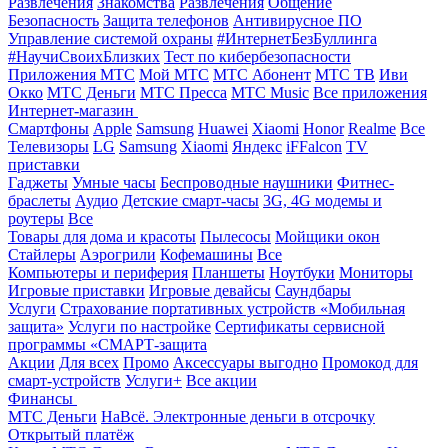
Развлечения
Знакомства
Развлечения
Общение
Безопасность
Защита телефонов
Антивирусное ПО
Управление системой охраны
#ИнтернетБезБуллинга
#НаучиСвоихБлизких
Тест по кибербезопасности
Приложения МТС
Мой МТС
МТС Абонент
МТС ТВ
Иви
Окко
МТС Деньги
МТС Пресса
МТС Music
Все приложения
Интернет-магазин
Смартфоны
Apple
Samsung
Huawei
Xiaomi
Honor
Realme
Все
Телевизоры
LG
Samsung
Xiaomi
Яндекс
iFFalcon
TV
приставки
Гаджеты
Умные часы
Беспроводные наушники
Фитнес-
браслеты
Аудио
Детские смарт-часы
3G, 4G модемы и
роутеры
Все
Товары для дома и красоты
Пылесосы
Мойщики окон
Стайлеры
Аэрогрили
Кофемашины
Все
Компьютеры и периферия
Планшеты
Ноутбуки
Мониторы
Игровые приставки
Игровые девайсы
Саундбары
Услуги
Страхование портативных устройств «Мобильная
защита»
Услуги по настройке
Сертификаты сервисной
программы «СМАРТ-защита
Акции
Для всех
Промо
Аксессуары выгодно
Промокод для
смарт-устройств
Услуги+
Все акции
Финансы
МТС Деньги
НаВсё. Электронные деньги в отсрочку
Открытый платёж