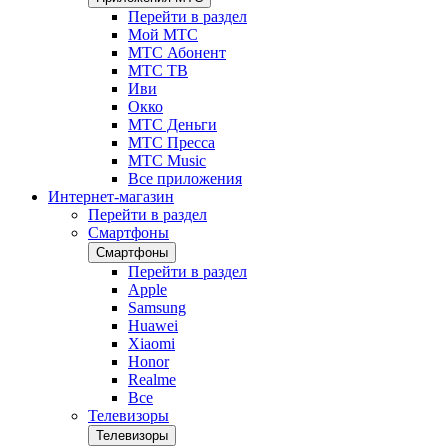
Перейти в раздел
Мой МТС
МТС Абонент
МТС ТВ
Иви
Окко
МТС Деньги
МТС Пресса
МТС Music
Все приложения
Интернет-магазин
Перейти в раздел
Смартфоны
Смартфоны
Перейти в раздел
Apple
Samsung
Huawei
Xiaomi
Honor
Realme
Все
Телевизоры
Телевизоры