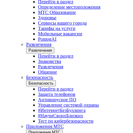
Перейти в раздел
Определение местоположения
МТС Образование
Здоровье
Сервисы вашего города
Тарифы на услуги
Мобильные вакансии
PomogAI
Развлечения
Развлечения
Перейти в раздел
Знакомства
Развлечения
Общение
Безопасность
Безопасность
Перейти в раздел
Защита телефонов
Антивирусное ПО
Управление системой охраны
#ИнтернетБезБуллинга
#НаучиСвоихБлизких
Тест по кибербезопасности
Приложения МТС
Приложения МТС