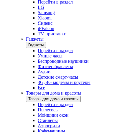
Перейти в раздел
LG
Samsung
Xiaomi
Яндекс
iFFalcon
TV приставки
Гаджеты
Гаджеты
Перейти в раздел
Умные часы
Беспроводные наушники
Фитнес-браслеты
Аудио
Детские смарт-часы
3G, 4G модемы и роутеры
Все
Товары для дома и красоты
Товары для дома и красоты
Перейти в раздел
Пылесосы
Мойщики окон
Стайлеры
Аэрогрили
Кофемашины