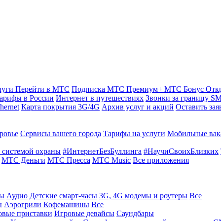
луги
Перейти в МТС
Подписка МТС Премиум+
МТС Бонус
Отк
арифы в России
Интернет в путешествиях
Звонки за границу
SM
hernet
Карта покрытия 3G/4G
Архив услуг и акций
Оставить зая
ровье
Сервисы вашего города
Тарифы на услуги
Мобильные вак
 системой охраны
#ИнтернетБезБуллинга
#НаучиСвоихБлизких
МТС Деньги
МТС Пресса
МТС Music
Все приложения
ты
Аудио
Детские смарт-часы
3G, 4G модемы и роутеры
Все
ы
Аэрогрили
Кофемашины
Все
овые приставки
Игровые девайсы
Саундбары