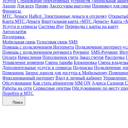
Услуги
Страхование портативных устройств «Мобильная защи
Акции
Для всех
Промо
Аксессуары выгодно
Промокод для сма
Финансы
МТС Деньги
НаВсё. Электронные деньги в отсрочку
Открытый
Карта МТС Деньги
Виртуальная карта «МТС Деньги»
Карта «
Услуги и сервисы
Система iPay
Переводы с карты на карту
Автоплатёж
Поддержка
Мобильная связь
Голосовая связь
SMS
Помощь с подключением Интернета
Подключение интернет-ус
Помощь с подключением роуминга
Роуминг
SMS-Роуминг
Инт
Оплата
Начисления
Пополнения счета
Заказ счетов
Рассрочка
П
Управление номером
Смена тарифа
Блокировка
Смена владель
Дополнительные услуги и сервисы
Подписки
Подключение до
Помощник
Запрос пароля для доступа к Мобильному Помощн
Фиксированный интернет
Вход в личный кабинет
Управление
Обслуживание
Как стать абонентом
SIM ON
Адреса Салонов С
Работы на сети
Сервисные центры
Обслуживание по месту пр
Перейти в МТС
Поиск