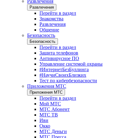
Развлечения
Развлечения
Перейти в раздел
Знакомства
Развлечения
Общение
Безопасность
Безопасность
Перейти в раздел
Защита телефонов
Антивирусное ПО
Управление системой охраны
#ИнтернетБезБуллинга
#НаучиСвоихБлизких
Тест по кибербезопасности
Приложения МТС
Приложения МТС
Перейти в раздел
Мой МТС
МТС Абонент
МТС ТВ
Иви
Окко
МТС Деньги
МТС Пресса