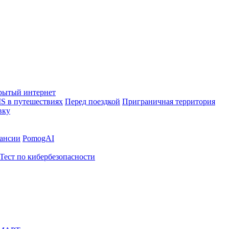
рытый интернет
S в путешествиях
Перед поездкой
Приграничная территория
вку
ансии
PomogAI
Тест по кибербезопасности