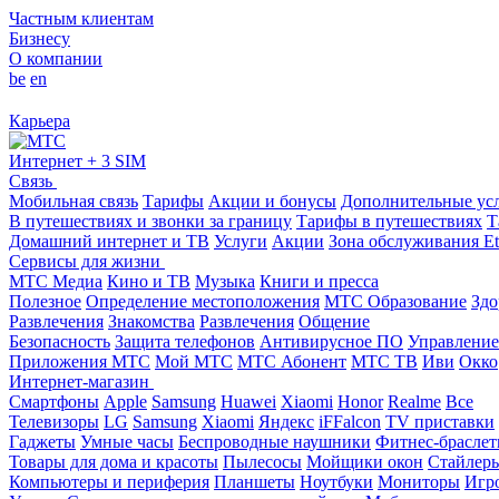
Частным клиентам
Бизнесу
О компании
be
en
Карьера
Интернет + 3 SIM
Связь
Мобильная связь
Тарифы
Акции и бонусы
Дополнительные ус
В путешествиях и звонки за границу
Тарифы в путешествиях
Т
Домашний интернет и ТВ
Услуги
Акции
Зона обслуживания Et
Сервисы для жизни
МТС Медиа
Кино и ТВ
Музыка
Книги и пресса
Полезное
Определение местоположения
МТС Образование
Здо
Развлечения
Знакомства
Развлечения
Общение
Безопасность
Защита телефонов
Антивирусное ПО
Управление
Приложения МТС
Мой МТС
МТС Абонент
МТС ТВ
Иви
Окко
Интернет-магазин
Смартфоны
Apple
Samsung
Huawei
Xiaomi
Honor
Realme
Все
Телевизоры
LG
Samsung
Xiaomi
Яндекс
iFFalcon
TV приставки
Гаджеты
Умные часы
Беспроводные наушники
Фитнес-брасле
Товары для дома и красоты
Пылесосы
Мойщики окон
Стайлер
Компьютеры и периферия
Планшеты
Ноутбуки
Мониторы
Игр