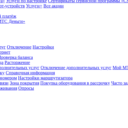
та»
Услуги по настройке
Сертификаты сервисной программы «
рт-устройств
Услуги+
Все акции
 платёж
МТС Деньги»
луг
Отключение
Настройки
ернет
роверка баланса
ца
Расторжение
полнительных услуг
Отключение дополнительных услуг
Мой М
ику
Справочная информация
 номером
Настройки маршрутизатора
вязи
Зона покрытия
Покупка оборудования в рассрочку
Часто з
оживания
Опросы