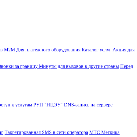
тв M2M
Для платежного оборудования
Каталог услуг
Акция для
Звонки за границу
Минуты для вызовов в другие страны
Перед
оступ к услугам РУП "НЦЭУ"
DNS-запись на сервере
нг
Таргетированная SMS в сети оператора
МТС Метрика