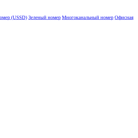
омер (USSD)
Зеленый номер
Многоканальный номер
Офисная