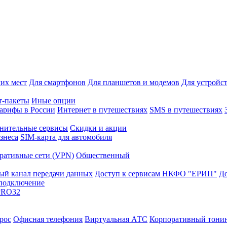
их мест
Для смартфонов
Для планшетов и модемов
Для устройс
т-пакеты
Иные опции
арифы в России
Интернет в путешествиях
SMS в путешествиях
нительные сервисы
Скидки и акции
знеса
SIM-карта для автомобиля
ративные сети (VPN)
Общественный
й канал передачи данных
Доступ к сервисам НКФО "ЕРИП"
Д
подключение
PRO32
рос
Офисная телефония
Виртуальная АТС
Корпоративный тони