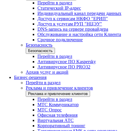
Перейти в раздел
Статический IP-адрес
Индивидуальный канал передачи данных
Доступ к сервисам НКФО "ЕРИП"
Доступ к услугам РУП "НЦЭУ"
DNS-запись на сервере провайдера
Обслуживание и настройка сети Клиента
Срочное подключение
Безопасность
Безопасность
Перейти в раздел
Антивирусное ПО Kaspersky
Антивирусное ПО PRO32
Архив услуг и акций
Бизнес-решения
Перейти в раздел
Реклама и привлечение клиентов
Реклама и привлечение клиентов
Перейти в раздел
МТС Коммуникатор
МТС Опрос
Офисная телефония
Виртуальная АТС
Корпоративный тонинг
Таргетированная SMS в сети оператора