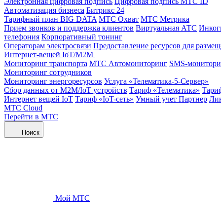
Электронная цифровая подпись
Цифровая подпись МТС ID
Автоматизация бизнеса
Битрикс 24
Тарифный план BIG DATA
МТС Охват
МТС Метрика
Прием звонков и поддержка клиентов
Виртуальная АТС
Инког
телефония
Корпоративный тонинг
Операторам электросвязи
Предоставление ресурсов для размещ
Интернет-вещей IoT/M2M
Мониторинг транспорта
МТС Автомониторинг
SMS-монитори
Мониторинг сотрудников
Мониторинг энергоресурсов
Услуга «Телематика-5-Сервер»
Сбор данных от М2М/IoT устройств
Тариф «Телематика»
Тари
Интернет вещей IoT
Тариф «IoT-сеть»
Умный учет Партнер
Лин
МТС Cloud
Перейти в МТС
Поиск
Мой МТС