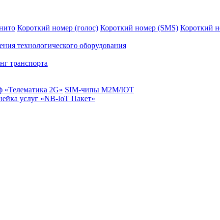
нито
Короткий номер (голос)
Короткий номер (SMS)
Короткий н
ения технологического оборудования
нг транспорта
ф «Телематика 2G»
SIM-чипы М2М/IOT
ейка услуг «NB-IoT Пакет»