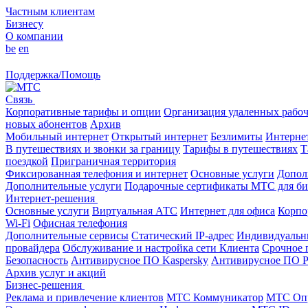
Частным клиентам
Бизнесу
О компании
be
en
Поддержка/Помощь
Связь
Корпоративные тарифы и опции
Организация удаленных рабоч
новых абонентов
Архив
Мобильный интернет
Открытый интернет
Безлимиты
Интерне
В путешествиях и звонки за границу
Тарифы в путешествиях
Т
поездкой
Приграничная территория
Фиксированная телефония и интернет
Основные услуги
Допол
Дополнительные услуги
Подарочные сертификаты МТС для би
Интернет-решения
Основные услуги
Виртуальная АТС
Интернет для офиса
Корпо
Wi-Fi
Офисная телефония
Дополнительные сервисы
Статический IP-адрес
Индивидуальны
провайдера
Обслуживание и настройка сети Клиента
Срочное 
Безопасность
Антивирусное ПО Kaspersky
Антивирусное ПО 
Архив услуг и акций
Бизнес-решения
Реклама и привлечение клиентов
МТС Коммуникатор
МТС Оп