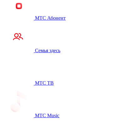
МТС Абонент
Семья здесь
МТС ТВ
МТС Music