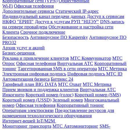
Корпоративные сети (VPN)
Общественный
Wi-Fi
Офисная телефония
Дополнительные сервисы
Статический IP-адрес
Индивидуальный канал передачи данных
Доступ к сервисам
НКФО "ЕРИП"
Доступ к услугам РУП "НЦЭУ"
DNS-запись
на сервере провайдера
Обслуживание и настройка сети
Клиента
Срочное подключение
Безопасность
Антивирусное ПО Kaspersky
Антивирусное ПО
PRO32
Архив услуг и акций
Бизнес-решения
Реклама и привлечение клиентов
МТС Коммуникатор
МТС
Опрос
Офисная телефония
Виртуальная АТС
Корпоративный
тонинг
Таргетированная SMS в сети оператора
МТС Метрика
Электронная цифровая подпись
Цифровая подпись МТС ID
Автоматизация бизнеса
Битрикс 24
Тарифный план BIG DATA
МТС Охват
МТС Метрика
Прием звонков и поддержка клиентов
Виртуальная АТС
Инкогнито
Короткий номер (голос)
Короткий номер (SMS)
Короткий номер (USSD)
Зеленый номер
Многоканальный
номер
Офисная телефония
Корпоративный тонинг
Операторам электросвязи
Предоставление ресурсов для
размещения технологического оборудования
Интернет-вещей IoT/M2M
Мониторинг транспорта
МТС Автомониторинг
SMS-