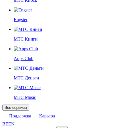
МТС Киоск
Engster
МТС Книги
Apps Club
МТС Деньги
МТС Music
Все сервисы
Поддержка
Карьера
BE
EN