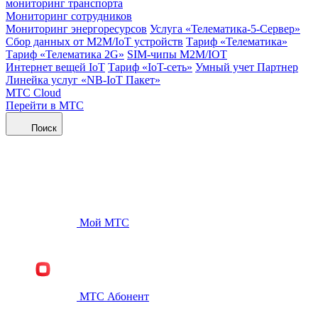
мониторинг транспорта
Мониторинг сотрудников
Мониторинг энергоресурсов
Услуга «Телематика-5-Сервер»
Сбор данных от М2М/IoT устройств
Тариф «Телематика»
Тариф «Телематика 2G»
SIM-чипы М2М/IOT
Интернет вещей IoT
Тариф «IoT-сеть»
Умный учет Партнер
Линейка услуг «NB-IoT Пакет»
МТС Cloud
Перейти в МТС
Поиск
Мой МТС
МТС Абонент