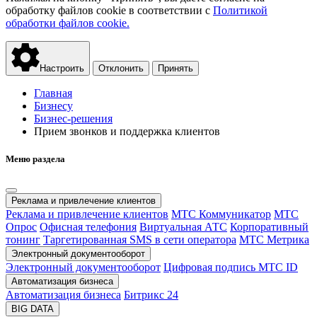
обработку файлов cookie в соответствии с
Политикой
обработки файлов cookie.
Настроить
Отклонить
Принять
Главная
Бизнесу
Бизнес-решения
Прием звонков и поддержка клиентов
Меню раздела
Реклама и привлечение клиентов
Реклама и привлечение клиентов
МТС Коммуникатор
МТС
Опрос
Офисная телефония
Виртуальная АТС
Корпоративный
тонинг
Таргетированная SMS в сети оператора
МТС Метрика
Электронный документооборот
Электронный документооборот
Цифровая подпись МТС ID
Автоматизация бизнеса
Автоматизация бизнеса
Битрикс 24
BIG DATA