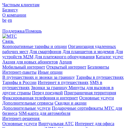
Частным клиентам
Бизнесу
О компании
be
en
Поддержка/Помощь
Связь
Корпоративные тарифы и опции
Организация удаленных
рабочих мест
Для смартфонов
Для планшетов и модемов
Для
устройств M2M
Для платежного оборудования
Каталог услуг
Акция для новых абонентов
Архив
Мобильный интернет
Открытый интернет
Безлимиты
Интернет-пакеты
Иные опции
В путешествиях и звонки за границу
Тарифы в путешествиях
Тарифы в России
Интернет в путешествиях
SMS в
путешествиях
Звонки за границу
Минуты для вызовов в
другие страны
Перед поездкой
Приграничная территория
Фиксированная телефония и интернет
Основные услуги
Дополнительные сервисы
Скидки и акции
Дополнительные услуги
Подарочные сертификаты МТС для
бизнеса
SIM-карта для автомобиля
Интернет-решения
Основные услуги
Виртуальная АТС
Интернет для офиса