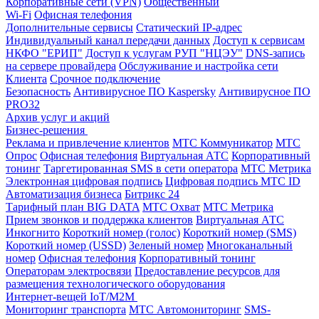
Корпоративные сети (VPN)
Общественный
Wi-Fi
Офисная телефония
Дополнительные сервисы
Статический IP-адрес
Индивидуальный канал передачи данных
Доступ к сервисам
НКФО "ЕРИП"
Доступ к услугам РУП "НЦЭУ"
DNS-запись
на сервере провайдера
Обслуживание и настройка сети
Клиента
Срочное подключение
Безопасность
Антивирусное ПО Kaspersky
Антивирусное ПО
PRO32
Архив услуг и акций
Бизнес-решения
Реклама и привлечение клиентов
МТС Коммуникатор
МТС
Опрос
Офисная телефония
Виртуальная АТС
Корпоративный
тонинг
Таргетированная SMS в сети оператора
МТС Метрика
Электронная цифровая подпись
Цифровая подпись МТС ID
Автоматизация бизнеса
Битрикс 24
Тарифный план BIG DATA
МТС Охват
МТС Метрика
Прием звонков и поддержка клиентов
Виртуальная АТС
Инкогнито
Короткий номер (голос)
Короткий номер (SMS)
Короткий номер (USSD)
Зеленый номер
Многоканальный
номер
Офисная телефония
Корпоративный тонинг
Операторам электросвязи
Предоставление ресурсов для
размещения технологического оборудования
Интернет-вещей IoT/M2M
Мониторинг транспорта
МТС Автомониторинг
SMS-