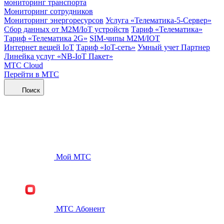
мониторинг транспорта
Мониторинг сотрудников
Мониторинг энергоресурсов
Услуга «Телематика-5-Сервер»
Сбор данных от М2М/IoT устройств
Тариф «Телематика»
Тариф «Телематика 2G»
SIM-чипы М2М/IOT
Интернет вещей IoT
Тариф «IoT-сеть»
Умный учет Партнер
Линейка услуг «NB-IoT Пакет»
МТС Cloud
Перейти в МТС
Поиск
Мой МТС
МТС Абонент