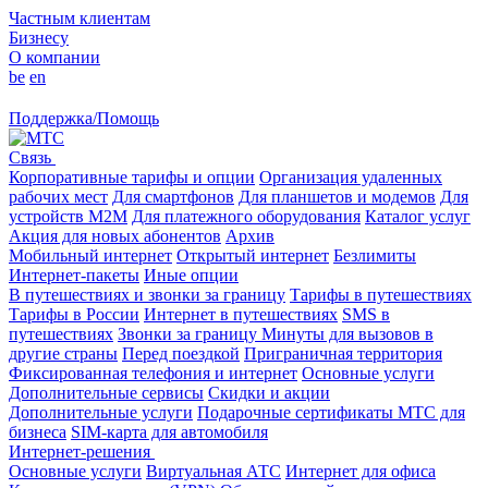
Частным клиентам
Бизнесу
О компании
be
en
Поддержка/Помощь
Связь
Корпоративные тарифы и опции
Организация удаленных
рабочих мест
Для смартфонов
Для планшетов и модемов
Для
устройств M2M
Для платежного оборудования
Каталог услуг
Акция для новых абонентов
Архив
Мобильный интернет
Открытый интернет
Безлимиты
Интернет-пакеты
Иные опции
В путешествиях и звонки за границу
Тарифы в путешествиях
Тарифы в России
Интернет в путешествиях
SMS в
путешествиях
Звонки за границу
Минуты для вызовов в
другие страны
Перед поездкой
Приграничная территория
Фиксированная телефония и интернет
Основные услуги
Дополнительные сервисы
Скидки и акции
Дополнительные услуги
Подарочные сертификаты МТС для
бизнеса
SIM-карта для автомобиля
Интернет-решения
Основные услуги
Виртуальная АТС
Интернет для офиса