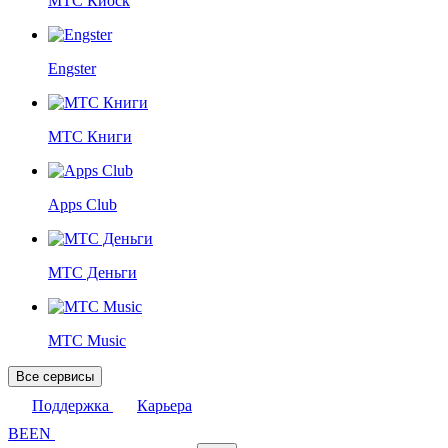
МТС Киоск
Engster
МТС Книги
Apps Club
МТС Деньги
МТС Music
Все сервисы
Поддержка
Карьера
BE
EN