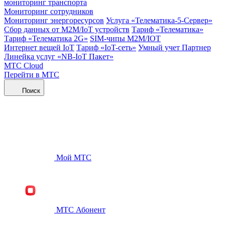
мониторинг транспорта
Мониторинг сотрудников
Мониторинг энергоресурсов
Услуга «Телематика-5-Сервер»
Сбор данных от М2М/IoT устройств
Тариф «Телематика»
Тариф «Телематика 2G»
SIM-чипы М2М/IOT
Интернет вещей IoT
Тариф «IoT-сеть»
Умный учет Партнер
Линейка услуг «NB-IoT Пакет»
МТС Cloud
Перейти в МТС
Поиск
Мой МТС
МТС Абонент