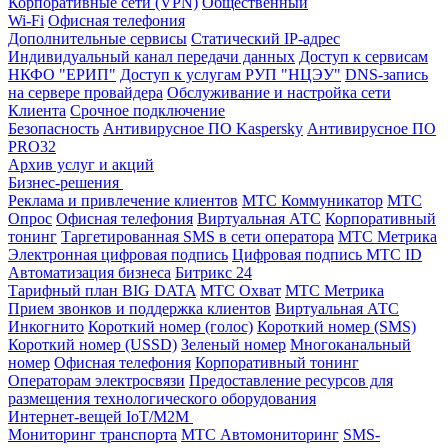
Корпоративные сети (VPN)
Общественный
Wi-Fi
Офисная телефония
Дополнительные сервисы
Статический IP-адрес
Индивидуальный канал передачи данных
Доступ к сервисам
НКФО "ЕРИП"
Доступ к услугам РУП "НЦЭУ"
DNS-запись
на сервере провайдера
Обслуживание и настройка сети
Клиента
Срочное подключение
Безопасность
Антивирусное ПО Kaspersky
Антивирусное ПО
PRO32
Архив услуг и акций
Бизнес-решения
Реклама и привлечение клиентов
МТС Коммуникатор
МТС
Опрос
Офисная телефония
Виртуальная АТС
Корпоративный
тонинг
Таргетированная SMS в сети оператора
МТС Метрика
Электронная цифровая подпись
Цифровая подпись МТС ID
Автоматизация бизнеса
Битрикс 24
Тарифный план BIG DATA
МТС Охват
МТС Метрика
Прием звонков и поддержка клиентов
Виртуальная АТС
Инкогнито
Короткий номер (голос)
Короткий номер (SMS)
Короткий номер (USSD)
Зеленый номер
Многоканальный
номер
Офисная телефония
Корпоративный тонинг
Операторам электросвязи
Предоставление ресурсов для
размещения технологического оборудования
Интернет-вещей IoT/M2M
Мониторинг транспорта
МТС Автомониторинг
SMS-