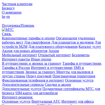
Частным клиентам
Бизнесу
О компании
be
en
Поддержка/Помощь
Связь
Корпоративные тарифы и опции
Организация удаленных
рабочих мест
Для смартфонов
Для планшетов и модемов
Для
устройств M2M
Для платежного оборудования
Каталог услуг
Акция для новых абонентов
Архив
Мобильный интернет
Открытый интернет
Безлимиты
Интернет-пакеты
Иные опции
В путешествиях и звонки за границу
Тарифы в путешествиях
Тарифы в России
Интернет в путешествиях
SMS в
путешествиях
Звонки за границу
Минуты для вызовов в
другие страны
Перед поездкой
Приграничная территория
Фиксированная телефония и интернет
Основные услуги
Дополнительные сервисы
Скидки и акции
Дополнительные услуги
Подарочные сертификаты МТС для
бизнеса
SIM-карта для автомобиля
Интернет-решения
Основные услуги
Виртуальная АТС
Интернет для офиса