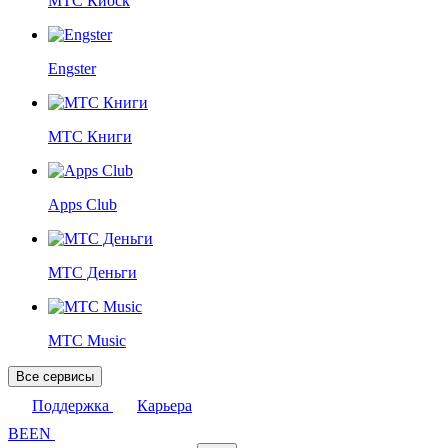
МТС Киоск
Engster
МТС Книги
Apps Club
МТС Деньги
МТС Music
Все сервисы
Поддержка
Карьера
BE
EN