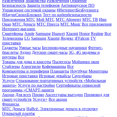
Развлечения
Знакомства
Развлечения
Общение
Безопасность
Защита телефонов
Антивирусное ПО
Управление системой охраны
#ИнтернетБезБуллинга
#НаучиСвоихБлизких
Тест по кибербезопасности
Приложения МТС
Мой МТС
МТС Абонент
МТС ТВ
Иви
Окко
МТС Деньги
МТС Пресса
МТС Music
Все приложения
Интернет-магазин
Смартфоны
Apple
Samsung
Huawei
Xiaomi
Honor
Realme
Все
Телевизоры
LG
Samsung
Xiaomi
Яндекс
iFFalcon
TV
приставки
Гаджеты
Умные часы
Беспроводные наушники
Фитнес-
браслеты
Аудио
Детские смарт-часы
3G, 4G модемы и
роутеры
Все
Товары для дома и красоты
Пылесосы
Мойщики окон
Стайлеры
Аэрогрили
Кофемашины
Все
Компьютеры и периферия
Планшеты
Ноутбуки
Мониторы
Игровые приставки
Игровые девайсы
Саундбары
Услуги
Страхование портативных устройств «Мобильная
защита»
Услуги по настройке
Сертификаты сервисной
программы «СМАРТ-защита
Акции
Для всех
Промо
Аксессуары выгодно
Промокод для
смарт-устройств
Услуги+
Все акции
Финансы
МТС Деньги
НаВсё. Электронные деньги в отсрочку
Открытый платёж