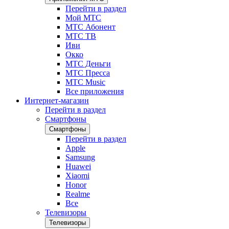
Перейти в раздел
Мой МТС
МТС Абонент
МТС ТВ
Иви
Окко
МТС Деньги
МТС Пресса
МТС Music
Все приложения
Интернет-магазин
Перейти в раздел
Смартфоны
Смартфоны
Перейти в раздел
Apple
Samsung
Huawei
Xiaomi
Honor
Realme
Все
Телевизоры
Телевизоры