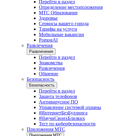
Перейти в раздел
Определение местоположения
МТС Образование
Здоровье
Сервисы вашего города
Тарифы на услуги
Мобильные вакансии
PomogAI
Развлечения
Развлечения
Перейти в раздел
Знакомства
Развлечения
Общение
Безопасность
Безопасность
Перейти в раздел
Защита телефонов
Антивирусное ПО
Управление системой охраны
#ИнтернетБезБуллинга
#НаучиСвоихБлизких
Тест по кибербезопасности
Приложения МТС
Приложения МТС