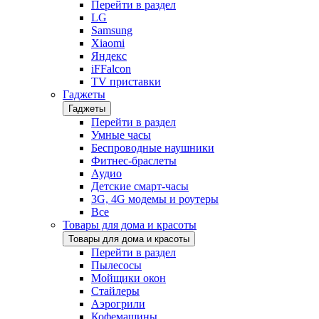
Перейти в раздел
LG
Samsung
Xiaomi
Яндекс
iFFalcon
TV приставки
Гаджеты
Гаджеты
Перейти в раздел
Умные часы
Беспроводные наушники
Фитнес-браслеты
Аудио
Детские смарт-часы
3G, 4G модемы и роутеры
Все
Товары для дома и красоты
Товары для дома и красоты
Перейти в раздел
Пылесосы
Мойщики окон
Стайлеры
Аэрогрили
Кофемашины