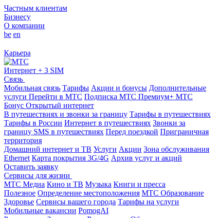
Частным клиентам
Бизнесу
О компании
be
en
Карьера
Интернет + 3 SIM
Связь
Мобильная связь
Тарифы
Акции и бонусы
Дополнительные
услуги
Перейти в МТС
Подписка МТС Премиум+
МТС
Бонус
Открытый интернет
В путешествиях и звонки за границу
Тарифы в путешествиях
Тарифы в России
Интернет в путешествиях
Звонки за
границу
SMS в путешествиях
Перед поездкой
Приграничная
территория
Домашний интернет и ТВ
Услуги
Акции
Зона обслуживания
Ethernet
Карта покрытия 3G/4G
Архив услуг и акций
Оставить заявку
Сервисы для жизни
МТС Медиа
Кино и ТВ
Музыка
Книги и пресса
Полезное
Определение местоположения
МТС Образование
Здоровье
Сервисы вашего города
Тарифы на услуги
Мобильные вакансии
PomogAI