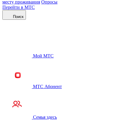
месту проживания
Опросы
Перейти в МТС
Поиск
Мой МТС
МТС Абонент
Семья здесь