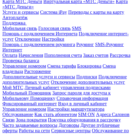
Карта МТС Деньги
Виртуальная карта «МТС Деньги»
Карта
«МТС Деньги»
Услуги и сервисы
Система iPay
Переводы с карты на карту
Автоплатёж
Поддержка
Мобильная связь
Голосовая связь
SMS
Помощь с подключением Интернета
Подключение интернет-
услуг
Отключение
Настройки
Помощь с подключением роуминга
Роуминг
SMS-Роуминг
Интернет
Оплата
Начисления
Пополнения счета
Заказ счетов
Рассрочка
Проверка баланса
Управление номером
Смена тарифа
Блокировка
Смена
владельца
Расторжение
Дополнительные услуги и сервисы
Подписки
Подключение
дополнительных услуг
Отключение дополнительных услуг
Мой МТС
Личный кабинет управления подписками
Мобильный Помощник
Запрос пароля для доступа к
Мобильному Помощнику
Справочная информация
Фиксированный интернет
Вход в личный кабинет
Управление номером
Настройки маршрутизатора
Обслуживание
Как стать абонентом
SIM ON
Адреса Салонов
Связи
Зона покрытия
Покупка оборудования в рассрочку
Часто задаваемые вопросы
Договоры
Другие публичные
оферты
Работы на сети
Сервисные центры
Обслуживание по