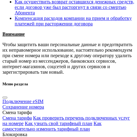
Как осуществить возврат оставшихся денежных средств,
если договор уже был расторгнут в связи со смертью
Абонента
Компенсация расходов компании на прием и обработку
платежей при расторжении договора
Внимание
Чтобы защитить ваши персональные данные и предотвратить
их неправомерное использование, настоятельно рекомендуем
при смене номера или переходе к другому оператору удалить
старый номер из мессенджеров, банковских сервисов,
интернет-магазинов, соцсетей и других сервисов и
зарегистрировать там новый.
Меню раздела
Подключение eSIM
Сохранение номера
Смена тарифа
Смена тарифа
Как проверить перечень подключенных услуг
на номере
Как узнать свой тарифный план
Как
самостоятельно изменить тарифный план
Блокировка