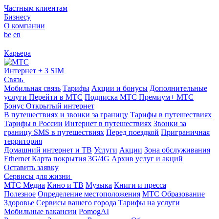
Частным клиентам
Бизнесу
О компании
be
en
Карьера
Интернет + 3 SIM
Связь
Мобильная связь
Тарифы
Акции и бонусы
Дополнительные
услуги
Перейти в МТС
Подписка МТС Премиум+
МТС
Бонус
Открытый интернет
В путешествиях и звонки за границу
Тарифы в путешествиях
Тарифы в России
Интернет в путешествиях
Звонки за
границу
SMS в путешествиях
Перед поездкой
Приграничная
территория
Домашний интернет и ТВ
Услуги
Акции
Зона обслуживания
Ethernet
Карта покрытия 3G/4G
Архив услуг и акций
Оставить заявку
Сервисы для жизни
МТС Медиа
Кино и ТВ
Музыка
Книги и пресса
Полезное
Определение местоположения
МТС Образование
Здоровье
Сервисы вашего города
Тарифы на услуги
Мобильные вакансии
PomogAI