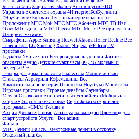
Развлечения
Знакомства
Развлечения
Общение
Безопасность
Защита телефонов
Антивирусное ПО
Управление системой охраны
#ИнтернетБезБуллинга
#НаучиСвоихБлизких
Тест по кибербезопасности
Приложения МТС
Мой МТС
МТС Абонент
МТС ТВ
Иви
Окко
МТС Деньги
МТС Пресса
МТС Music
Все приложения
Интернет-магазин
Смартфоны
Apple
Samsung
Huawei
Xiaomi
Honor
Realme
Все
Телевизоры
LG
Samsung
Xiaomi
Яндекс
iFFalcon
TV
приставки
Гаджеты
Умные часы
Беспроводные наушники
Фитнес-
браслеты
Аудио
Детские смарт-часы
3G, 4G модемы и
роутеры
Все
Товары для дома и красоты
Пылесосы
Мойщики окон
Стайлеры
Аэрогрили
Кофемашины
Все
Компьютеры и периферия
Планшеты
Ноутбуки
Мониторы
Игровые приставки
Игровые девайсы
Саундбары
Услуги
Страхование портативных устройств «Мобильная
защита»
Услуги по настройке
Сертификаты сервисной
программы «СМАРТ-защита
Акции
Для всех
Промо
Аксессуары выгодно
Промокод для
смарт-устройств
Услуги+
Все акции
Финансы
МТС Деньги
НаВсё. Электронные деньги в отсрочку
Открытый платёж