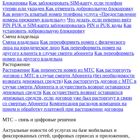
Блокировка
Как заблокировать SIM-карту, если телефон
утерян или украден
Как отменить добровольную блокировку
Как вернуть изъятый номер телефона услуга «Предоставление
номера прежнему владельцу»
Что делать, если неверно ввёл
PIN PUK и SIM-карта заблокировалась
PIN и PUK коды
Как
установить добровольную блокировку
Смена владельца
Смена владельца
Как переоформить номер с физического
лица на юридическое лицо
Как переоформить номер на
другого клиента в случае смерти абонента
Как переоформить
номер на другого владельца
Расторжение
Расторжение
Как перенести номер из МТС
Как расторгнуть
договор с МТС в случае смерти Абонента (без необходимости
возврата денежных средств)
Как расторгнуть договор с МТС в
случае смерти Абонента и осуществить возврат оставшихся
денежных средств
Как осуществить возврат оставшихся
денежных средств, если договор уже был расторгнут в связи
со смертью Абонента
Компенсация расходов компании на
прием и обработку платежей при расторжении договора
МТС – связь и цифровые решения
Актуальные новости об услугах на базе мобильных и
фиксированных сетей, цифровых сервисах и приложениях,