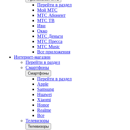
Перейти в раздел
Мой МТС
МТС Абонент
МТС ТВ
Иви
Окко
МТС Деньги
МТС Пресса
МТС Music
Все приложения
Интернет-магазин
Перейти в раздел
Смартфоны
Смартфоны
Перейти в раздел
Apple
Samsung
Huawei
Xiaomi
Honor
Realme
Все
Телевизоры
Телевизоры