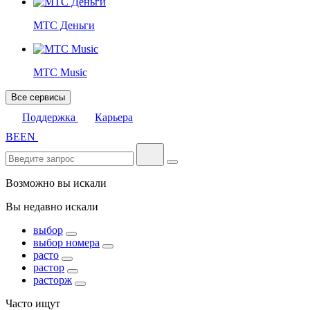
МТС Деньги
МТС Music
Все сервисы
Поддержка
Карьера
BE
EN
Возможно вы искали
Вы недавно искали
выбор
выбор номера
расто
растор
расторж
Часто ищут