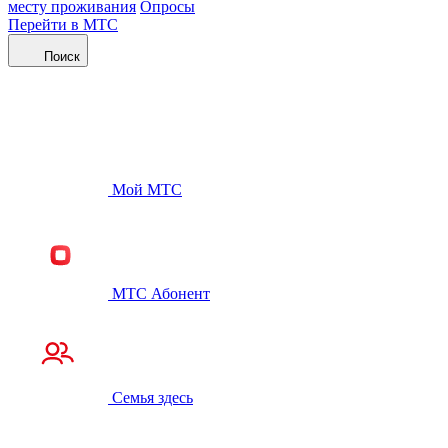
месту проживания
Опросы
Перейти в МТС
Поиск
Мой МТС
МТС Абонент
Семья здесь