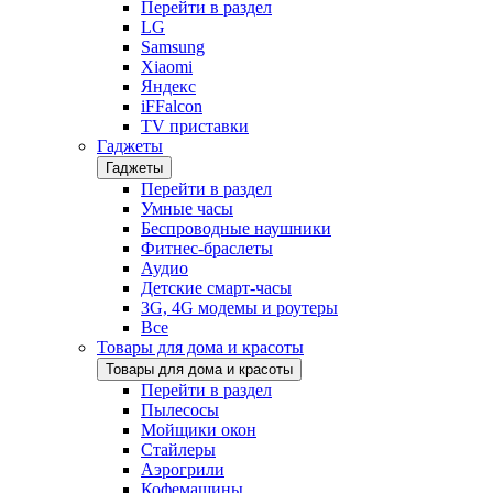
Перейти в раздел
LG
Samsung
Xiaomi
Яндекс
iFFalcon
TV приставки
Гаджеты
Гаджеты
Перейти в раздел
Умные часы
Беспроводные наушники
Фитнес-браслеты
Аудио
Детские смарт-часы
3G, 4G модемы и роутеры
Все
Товары для дома и красоты
Товары для дома и красоты
Перейти в раздел
Пылесосы
Мойщики окон
Стайлеры
Аэрогрили
Кофемашины