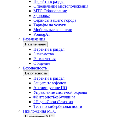
Перейти в раздел
Определение местоположения
МТС Образование
Здоровье
Сервисы вашего города
Тарифы на услуги
Мобильные вакансии
PomogAI
Развлечения
Развлечения
Перейти в раздел
Знакомства
Развлечения
Общение
Безопасность
Безопасность
Перейти в раздел
Защита телефонов
Антивирусное ПО
Управление системой охраны
#ИнтернетБезБуллинга
#НаучиСвоихБлизких
Тест по кибербезопасности
Приложения МТС
Приложения МТС