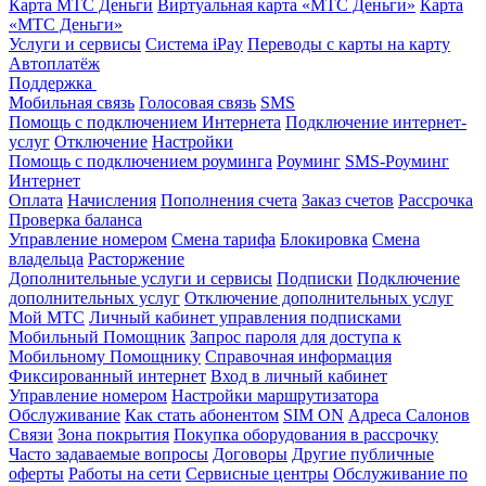
Карта МТС Деньги
Виртуальная карта «МТС Деньги»
Карта
«МТС Деньги»
Услуги и сервисы
Система iPay
Переводы с карты на карту
Автоплатёж
Поддержка
Мобильная связь
Голосовая связь
SMS
Помощь с подключением Интернета
Подключение интернет-
услуг
Отключение
Настройки
Помощь с подключением роуминга
Роуминг
SMS-Роуминг
Интернет
Оплата
Начисления
Пополнения счета
Заказ счетов
Рассрочка
Проверка баланса
Управление номером
Смена тарифа
Блокировка
Смена
владельца
Расторжение
Дополнительные услуги и сервисы
Подписки
Подключение
дополнительных услуг
Отключение дополнительных услуг
Мой МТС
Личный кабинет управления подписками
Мобильный Помощник
Запрос пароля для доступа к
Мобильному Помощнику
Справочная информация
Фиксированный интернет
Вход в личный кабинет
Управление номером
Настройки маршрутизатора
Обслуживание
Как стать абонентом
SIM ON
Адреса Салонов
Связи
Зона покрытия
Покупка оборудования в рассрочку
Часто задаваемые вопросы
Договоры
Другие публичные
оферты
Работы на сети
Сервисные центры
Обслуживание по