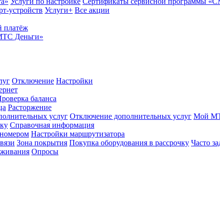
та»
Услуги по настройке
Сертификаты сервисной программы «
рт-устройств
Услуги+
Все акции
 платёж
МТС Деньги»
луг
Отключение
Настройки
ернет
роверка баланса
ца
Расторжение
полнительных услуг
Отключение дополнительных услуг
Мой М
ику
Справочная информация
 номером
Настройки маршрутизатора
вязи
Зона покрытия
Покупка оборудования в рассрочку
Часто з
оживания
Опросы