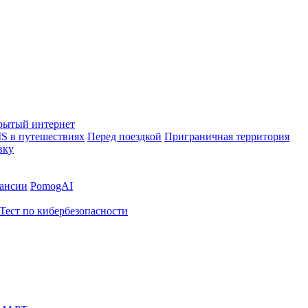
рытый интернет
S в путешествиях
Перед поездкой
Приграничная территория
вку
ансии
PomogAI
Тест по кибербезопасности