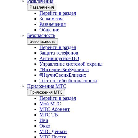
Развлечения
Развлечения
Перейти в раздел
Знакомства
Развлечения
Общение
Безопасность
Безопасность
Перейти в раздел
Защита телефонов
Антивирусное ПО
Управление системой охраны
#ИнтернетБезБуллинга
#НаучиСвоихБлизких
Тест по кибербезопасности
Приложения МТС
Приложения МТС
Перейти в раздел
Мой МТС
МТС Абонент
МТС ТВ
Иви
Окко
МТС Деньги
МТС Пресса