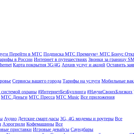
луги
Перейти в МТС
Подписка МТС Премиум+
МТС Бонус
Отк
арифы в России
Интернет в путешествиях
Звонки за границу
SM
hernet
Карта покрытия 3G/4G
Архив услуг и акций
Оставить зая
ровье
Сервисы вашего города
Тарифы на услуги
Мобильные вак
 системой охраны
#ИнтернетБезБуллинга
#НаучиСвоихБлизких
МТС Деньги
МТС Пресса
МТС Music
Все приложения
ты
Аудио
Детские смарт-часы
3G, 4G модемы и роутеры
Все
ы
Аэрогрили
Кофемашины
Все
овые приставки
Игровые девайсы
Саундбары