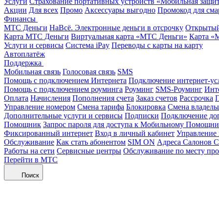
Услуги
Страхование портативных устройств «Мобильная защи
Акции
Для всех
Промо
Аксессуары выгодно
Промокод для сма
Финансы
МТС Деньги
НаВсё. Электронные деньги в отсрочку
Открытый
Карта МТС Деньги
Виртуальная карта «МТС Деньги»
Карта «
Услуги и сервисы
Система iPay
Переводы с карты на карту
Автоплатёж
Поддержка
Мобильная связь
Голосовая связь
SMS
Помощь с подключением Интернета
Подключение интернет-ус
Помощь с подключением роуминга
Роуминг
SMS-Роуминг
Инт
Оплата
Начисления
Пополнения счета
Заказ счетов
Рассрочка
П
Управление номером
Смена тарифа
Блокировка
Смена владель
Дополнительные услуги и сервисы
Подписки
Подключение до
Помощник
Запрос пароля для доступа к Мобильному Помощн
Фиксированный интернет
Вход в личный кабинет
Управление
Обслуживание
Как стать абонентом
SIM ON
Адреса Салонов С
Работы на сети
Сервисные центры
Обслуживание по месту пр
Перейти в МТС
Поиск