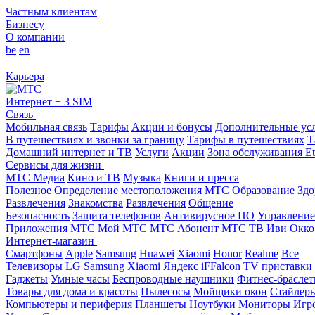
Частным клиентам
Бизнесу
О компании
be
en
Карьера
Интернет + 3 SIM
Связь
Мобильная связь
Тарифы
Акции и бонусы
Дополнительные ус
В путешествиях и звонки за границу
Тарифы в путешествиях
Т
Домашний интернет и ТВ
Услуги
Акции
Зона обслуживания Et
Сервисы для жизни
МТС Медиа
Кино и ТВ
Музыка
Книги и пресса
Полезное
Определение местоположения
МТС Образование
Здо
Развлечения
Знакомства
Развлечения
Общение
Безопасность
Защита телефонов
Антивирусное ПО
Управление
Приложения МТС
Мой МТС
МТС Абонент
МТС ТВ
Иви
Окко
Интернет-магазин
Смартфоны
Apple
Samsung
Huawei
Xiaomi
Honor
Realme
Все
Телевизоры
LG
Samsung
Xiaomi
Яндекс
iFFalcon
TV приставки
Гаджеты
Умные часы
Беспроводные наушники
Фитнес-брасле
Товары для дома и красоты
Пылесосы
Мойщики окон
Стайлер
Компьютеры и периферия
Планшеты
Ноутбуки
Мониторы
Игр