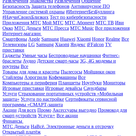
Развлечения
Знакомства
Развлечения
Общение
Безопасность
Защита телефонов
Антивирусное ПО
Управление системой охраны
#ИнтернетБезБуллинга
#НаучиСвоихБлизких
Тест по кибербезопасности
Приложения МТС
Мой МТС
МТС Абонент
МТС ТВ
Иви
Окко
МТС Деньги
МТС Пресса
МТС Music
Все приложения
Интернет-магазин
Смартфоны
Apple
Samsung
Huawei
Xiaomi
Honor
Realme
Все
Телевизоры
LG
Samsung
Xiaomi
Яндекс
iFFalcon
TV
приставки
Гаджеты
Умные часы
Беспроводные наушники
Фитнес-
браслеты
Аудио
Детские смарт-часы
3G, 4G модемы и
роутеры
Все
Товары для дома и красоты
Пылесосы
Мойщики окон
Стайлеры
Аэрогрили
Кофемашины
Все
Компьютеры и периферия
Планшеты
Ноутбуки
Мониторы
Игровые приставки
Игровые девайсы
Саундбары
Услуги
Страхование портативных устройств «Мобильная
защита»
Услуги по настройке
Сертификаты сервисной
программы «СМАРТ-защита
Акции
Для всех
Промо
Аксессуары выгодно
Промокод для
смарт-устройств
Услуги+
Все акции
Финансы
МТС Деньги
НаВсё. Электронные деньги в отсрочку
Открытый платёж