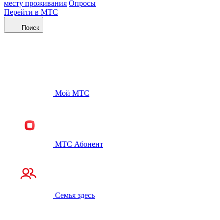
месту проживания
Опросы
Перейти в МТС
Поиск
Мой МТС
МТС Абонент
Семья здесь