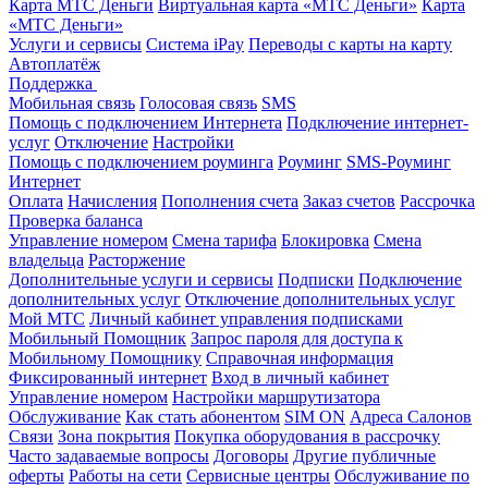
Карта МТС Деньги
Виртуальная карта «МТС Деньги»
Карта
«МТС Деньги»
Услуги и сервисы
Система iPay
Переводы с карты на карту
Автоплатёж
Поддержка
Мобильная связь
Голосовая связь
SMS
Помощь с подключением Интернета
Подключение интернет-
услуг
Отключение
Настройки
Помощь с подключением роуминга
Роуминг
SMS-Роуминг
Интернет
Оплата
Начисления
Пополнения счета
Заказ счетов
Рассрочка
Проверка баланса
Управление номером
Смена тарифа
Блокировка
Смена
владельца
Расторжение
Дополнительные услуги и сервисы
Подписки
Подключение
дополнительных услуг
Отключение дополнительных услуг
Мой МТС
Личный кабинет управления подписками
Мобильный Помощник
Запрос пароля для доступа к
Мобильному Помощнику
Справочная информация
Фиксированный интернет
Вход в личный кабинет
Управление номером
Настройки маршрутизатора
Обслуживание
Как стать абонентом
SIM ON
Адреса Салонов
Связи
Зона покрытия
Покупка оборудования в рассрочку
Часто задаваемые вопросы
Договоры
Другие публичные
оферты
Работы на сети
Сервисные центры
Обслуживание по