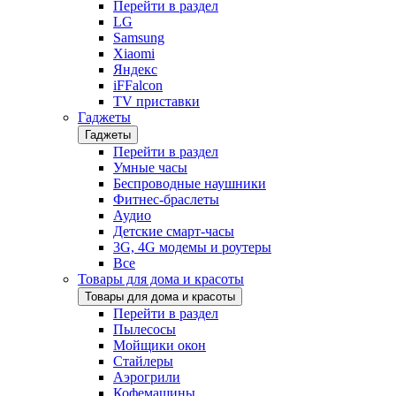
Перейти в раздел
LG
Samsung
Xiaomi
Яндекс
iFFalcon
TV приставки
Гаджеты
Гаджеты
Перейти в раздел
Умные часы
Беспроводные наушники
Фитнес-браслеты
Аудио
Детские смарт-часы
3G, 4G модемы и роутеры
Все
Товары для дома и красоты
Товары для дома и красоты
Перейти в раздел
Пылесосы
Мойщики окон
Стайлеры
Аэрогрили
Кофемашины