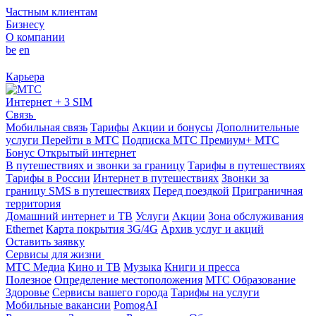
Частным клиентам
Бизнесу
О компании
be
en
Карьера
Интернет + 3 SIM
Связь
Мобильная связь
Тарифы
Акции и бонусы
Дополнительные
услуги
Перейти в МТС
Подписка МТС Премиум+
МТС
Бонус
Открытый интернет
В путешествиях и звонки за границу
Тарифы в путешествиях
Тарифы в России
Интернет в путешествиях
Звонки за
границу
SMS в путешествиях
Перед поездкой
Приграничная
территория
Домашний интернет и ТВ
Услуги
Акции
Зона обслуживания
Ethernet
Карта покрытия 3G/4G
Архив услуг и акций
Оставить заявку
Сервисы для жизни
МТС Медиа
Кино и ТВ
Музыка
Книги и пресса
Полезное
Определение местоположения
МТС Образование
Здоровье
Сервисы вашего города
Тарифы на услуги
Мобильные вакансии
PomogAI