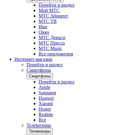
Перейти в раздел
Мой МТС
МТС Абонент
МТС ТВ
Иви
Окко
МТС Деньги
МТС Пресса
МТС Music
Все приложения
Интернет-магазин
Перейти в раздел
Смартфоны
Смартфоны
Перейти в раздел
Apple
Samsung
Huawei
Xiaomi
Honor
Realme
Все
Телевизоры
Телевизоры