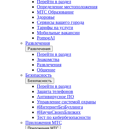
Перейти в раздел
Определение местоположения
МТС Образование
Здоровье
Сервисы вашего города
Тарифы на услуги
Мобильные вакансии
PomogAI
Развлечения
Развлечения
Перейти в раздел
Знакомства
Развлечения
Общение
Безопасность
Безопасность
Перейти в раздел
Защита телефонов
Антивирусное ПО
Управление системой охраны
#ИнтернетБезБуллинга
#НаучиСвоихБлизких
Тест по кибербезопасности
Приложения МТС
Приложения МТС