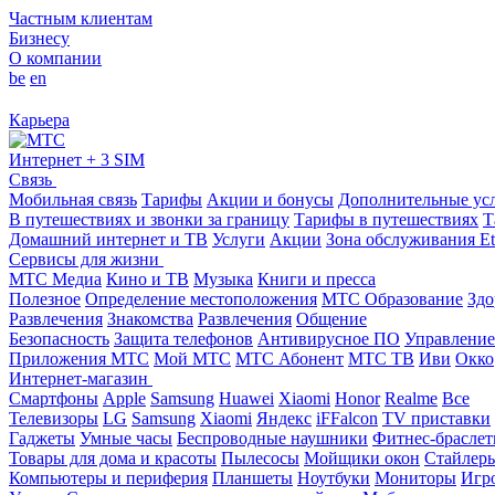
Частным клиентам
Бизнесу
О компании
be
en
Карьера
Интернет + 3 SIM
Связь
Мобильная связь
Тарифы
Акции и бонусы
Дополнительные ус
В путешествиях и звонки за границу
Тарифы в путешествиях
Т
Домашний интернет и ТВ
Услуги
Акции
Зона обслуживания Et
Сервисы для жизни
МТС Медиа
Кино и ТВ
Музыка
Книги и пресса
Полезное
Определение местоположения
МТС Образование
Здо
Развлечения
Знакомства
Развлечения
Общение
Безопасность
Защита телефонов
Антивирусное ПО
Управление
Приложения МТС
Мой МТС
МТС Абонент
МТС ТВ
Иви
Окко
Интернет-магазин
Смартфоны
Apple
Samsung
Huawei
Xiaomi
Honor
Realme
Все
Телевизоры
LG
Samsung
Xiaomi
Яндекс
iFFalcon
TV приставки
Гаджеты
Умные часы
Беспроводные наушники
Фитнес-брасле
Товары для дома и красоты
Пылесосы
Мойщики окон
Стайлер
Компьютеры и периферия
Планшеты
Ноутбуки
Мониторы
Игр