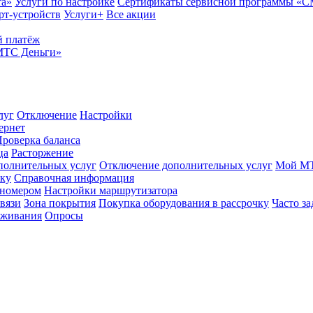
та»
Услуги по настройке
Сертификаты сервисной программы «
рт-устройств
Услуги+
Все акции
 платёж
МТС Деньги»
луг
Отключение
Настройки
ернет
роверка баланса
ца
Расторжение
полнительных услуг
Отключение дополнительных услуг
Мой М
ику
Справочная информация
 номером
Настройки маршрутизатора
вязи
Зона покрытия
Покупка оборудования в рассрочку
Часто з
оживания
Опросы