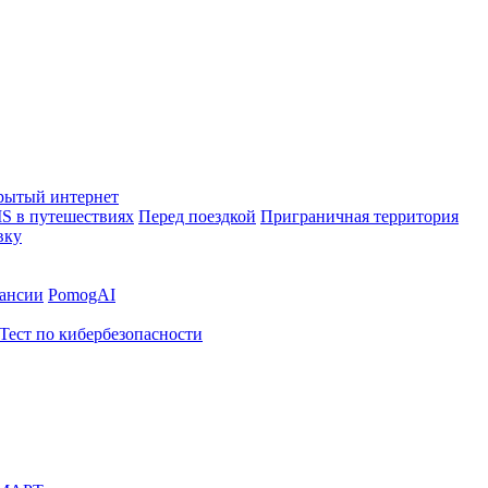
рытый интернет
S в путешествиях
Перед поездкой
Приграничная территория
вку
ансии
PomogAI
Тест по кибербезопасности