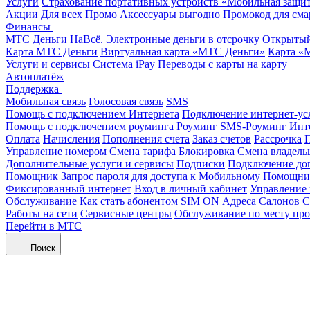
Услуги
Страхование портативных устройств «Мобильная защи
Акции
Для всех
Промо
Аксессуары выгодно
Промокод для сма
Финансы
МТС Деньги
НаВсё. Электронные деньги в отсрочку
Открытый
Карта МТС Деньги
Виртуальная карта «МТС Деньги»
Карта «
Услуги и сервисы
Система iPay
Переводы с карты на карту
Автоплатёж
Поддержка
Мобильная связь
Голосовая связь
SMS
Помощь с подключением Интернета
Подключение интернет-ус
Помощь с подключением роуминга
Роуминг
SMS-Роуминг
Инт
Оплата
Начисления
Пополнения счета
Заказ счетов
Рассрочка
П
Управление номером
Смена тарифа
Блокировка
Смена владель
Дополнительные услуги и сервисы
Подписки
Подключение до
Помощник
Запрос пароля для доступа к Мобильному Помощн
Фиксированный интернет
Вход в личный кабинет
Управление
Обслуживание
Как стать абонентом
SIM ON
Адреса Салонов С
Работы на сети
Сервисные центры
Обслуживание по месту пр
Перейти в МТС
Поиск