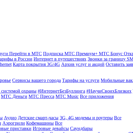
луги
Перейти в МТС
Подписка МТС Премиум+
МТС Бонус
Отк
арифы в России
Интернет в путешествиях
Звонки за границу
SM
hernet
Карта покрытия 3G/4G
Архив услуг и акций
Оставить зая
ровье
Сервисы вашего города
Тарифы на услуги
Мобильные вак
 системой охраны
#ИнтернетБезБуллинга
#НаучиСвоихБлизких
МТС Деньги
МТС Пресса
МТС Music
Все приложения
ты
Аудио
Детские смарт-часы
3G, 4G модемы и роутеры
Все
ы
Аэрогрили
Кофемашины
Все
овые приставки
Игровые девайсы
Саундбары