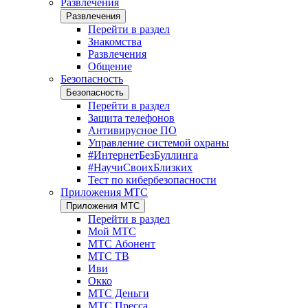
Развлечения
Развлечения
Перейти в раздел
Знакомства
Развлечения
Общение
Безопасность
Безопасность
Перейти в раздел
Защита телефонов
Антивирусное ПО
Управление системой охраны
#ИнтернетБезБуллинга
#НаучиСвоихБлизких
Тест по кибербезопасности
Приложения МТС
Приложения МТС
Перейти в раздел
Мой МТС
МТС Абонент
МТС ТВ
Иви
Окко
МТС Деньги
МТС Пресса