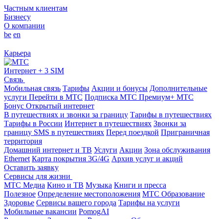
Частным клиентам
Бизнесу
О компании
be
en
Карьера
Интернет + 3 SIM
Связь
Мобильная связь
Тарифы
Акции и бонусы
Дополнительные
услуги
Перейти в МТС
Подписка МТС Премиум+
МТС
Бонус
Открытый интернет
В путешествиях и звонки за границу
Тарифы в путешествиях
Тарифы в России
Интернет в путешествиях
Звонки за
границу
SMS в путешествиях
Перед поездкой
Приграничная
территория
Домашний интернет и ТВ
Услуги
Акции
Зона обслуживания
Ethernet
Карта покрытия 3G/4G
Архив услуг и акций
Оставить заявку
Сервисы для жизни
МТС Медиа
Кино и ТВ
Музыка
Книги и пресса
Полезное
Определение местоположения
МТС Образование
Здоровье
Сервисы вашего города
Тарифы на услуги
Мобильные вакансии
PomogAI