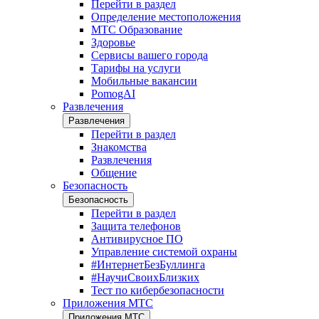
Перейти в раздел
Определение местоположения
МТС Образование
Здоровье
Сервисы вашего города
Тарифы на услуги
Мобильные вакансии
PomogAI
Развлечения
Развлечения
Перейти в раздел
Знакомства
Развлечения
Общение
Безопасность
Безопасность
Перейти в раздел
Защита телефонов
Антивирусное ПО
Управление системой охраны
#ИнтернетБезБуллинга
#НаучиСвоихБлизких
Тест по кибербезопасности
Приложения МТС
Приложения МТС