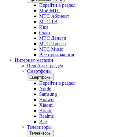
Перейти в раздел
Мой МТС
МТС Абонент
МТС ТВ
Иви
Окко
МТС Деньги
МТС Пресса
МТС Music
Все приложения
Интернет-магазин
Перейти в раздел
Смартфоны
Смартфоны
Перейти в раздел
Apple
Samsung
Huawei
Xiaomi
Honor
Realme
Все
Телевизоры
Телевизоры