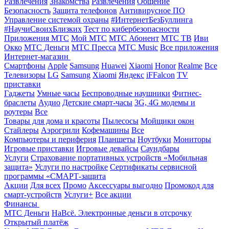
Развлечения
Знакомства
Развлечения
Общение
Безопасность
Защита телефонов
Антивирусное ПО
Управление системой охраны
#ИнтернетБезБуллинга
#НаучиСвоихБлизких
Тест по кибербезопасности
Приложения МТС
Мой МТС
МТС Абонент
МТС ТВ
Иви
Окко
МТС Деньги
МТС Пресса
МТС Music
Все приложения
Интернет-магазин
Смартфоны
Apple
Samsung
Huawei
Xiaomi
Honor
Realme
Все
Телевизоры
LG
Samsung
Xiaomi
Яндекс
iFFalcon
TV
приставки
Гаджеты
Умные часы
Беспроводные наушники
Фитнес-
браслеты
Аудио
Детские смарт-часы
3G, 4G модемы и
роутеры
Все
Товары для дома и красоты
Пылесосы
Мойщики окон
Стайлеры
Аэрогрили
Кофемашины
Все
Компьютеры и периферия
Планшеты
Ноутбуки
Мониторы
Игровые приставки
Игровые девайсы
Саундбары
Услуги
Страхование портативных устройств «Мобильная
защита»
Услуги по настройке
Сертификаты сервисной
программы «СМАРТ-защита
Акции
Для всех
Промо
Аксессуары выгодно
Промокод для
смарт-устройств
Услуги+
Все акции
Финансы
МТС Деньги
НаВсё. Электронные деньги в отсрочку
Открытый платёж