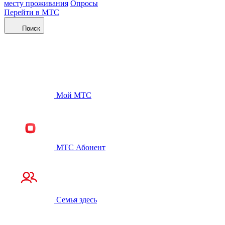
месту проживания
Опросы
Перейти в МТС
Поиск
Мой МТС
МТС Абонент
Семья здесь