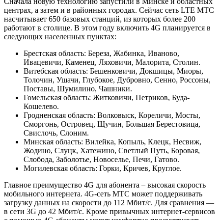
Сначала новую технологию запустили в Минске и областных
центрах, а затем и в районных городах. Сейчас сеть LTE МТС
насчитывает 650 базовых станций, из которых более 200
работают в столице. В этом году включить 4G планируется в
следующих населенных пунктах:
Брестская область: Береза, Жабинка, Иваново,
Ивацевичи, Каменец, Ляховичи, Малорита, Столин.
Витебская область: Бешенковичи, Докшицы, Миоры,
Толочин, Ушачи, Глубокое, Дубровно, Сенно, Россоны,
Поставы, Шумилино, Чашники.
Гомельская область: Житковичи, Петриков, Буда-
Кошелево.
Гродненская область: Волковыск, Кореличи, Мосты,
Сморгонь, Островец, Щучин, Большая Берестовица,
Свислочь, Слоним.
Минская область: Вилейка, Копыль, Клецк, Несвиж,
Жодино, Слуцк, Хатежино, Светлый Путь, Боровая,
Слобода, Заболотье, Новоселье, Печи, Гатово.
Могилевская область: Горки, Кричев, Круглое.
Главное преимущество 4G для абонента – высокая скорость
мобильного интернета. 4G-сеть МТС может поддерживать
загрузку данных на скорости до 112 Мбит/с. Для сравнения —
в сети 3G до 42 Мбит/с. Кроме привычных интернет-сервисов