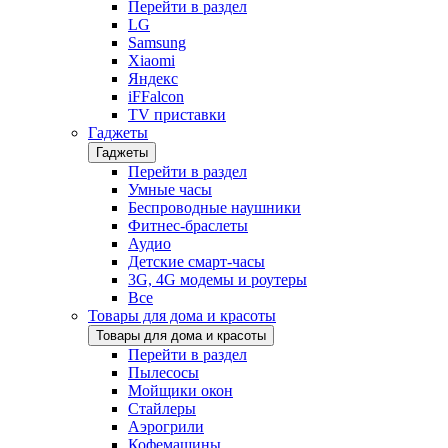
Перейти в раздел
LG
Samsung
Xiaomi
Яндекс
iFFalcon
TV приставки
Гаджеты
Гаджеты
Перейти в раздел
Умные часы
Беспроводные наушники
Фитнес-браслеты
Аудио
Детские смарт-часы
3G, 4G модемы и роутеры
Все
Товары для дома и красоты
Товары для дома и красоты
Перейти в раздел
Пылесосы
Мойщики окон
Стайлеры
Аэрогрили
Кофемашины