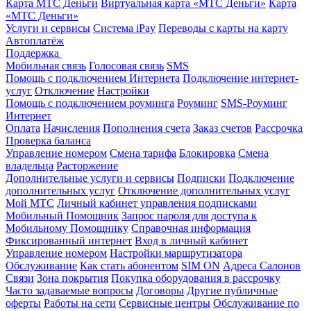
Карта МТС Деньги
Виртуальная карта «МТС Деньги»
Карта
«МТС Деньги»
Услуги и сервисы
Система iPay
Переводы с карты на карту
Автоплатёж
Поддержка
Мобильная связь
Голосовая связь
SMS
Помощь с подключением Интернета
Подключение интернет-
услуг
Отключение
Настройки
Помощь с подключением роуминга
Роуминг
SMS-Роуминг
Интернет
Оплата
Начисления
Пополнения счета
Заказ счетов
Рассрочка
Проверка баланса
Управление номером
Смена тарифа
Блокировка
Смена
владельца
Расторжение
Дополнительные услуги и сервисы
Подписки
Подключение
дополнительных услуг
Отключение дополнительных услуг
Мой МТС
Личный кабинет управления подписками
Мобильный Помощник
Запрос пароля для доступа к
Мобильному Помощнику
Справочная информация
Фиксированный интернет
Вход в личный кабинет
Управление номером
Настройки маршрутизатора
Обслуживание
Как стать абонентом
SIM ON
Адреса Салонов
Связи
Зона покрытия
Покупка оборудования в рассрочку
Часто задаваемые вопросы
Договоры
Другие публичные
оферты
Работы на сети
Сервисные центры
Обслуживание по