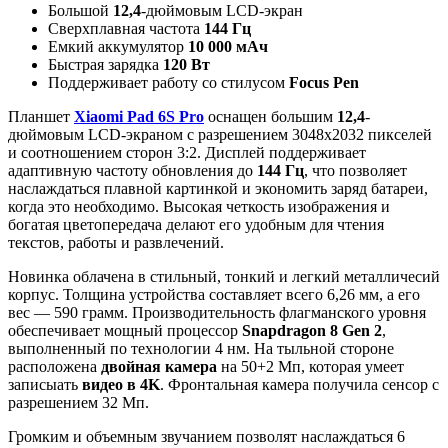
Большой
12,4
-дюймовым LCD-экран
Сверхплавная частота
144 Гц
Емкий аккумулятор
10 000 мАч
Быстрая зарядка
120 Вт
Поддерживает работу со стилусом
Focus Pen
Планшет
Xiaomi Pad 6S Pro
оснащен большим
12,4
-
дюймовым LCD-экраном с разрешением 3048х2032 пикселей
и соотношением сторон 3:2. Дисплей поддерживает
адаптивную частоту обновления до
144 Гц
, что позволяет
наслаждаться плавной картинкой и экономить заряд батареи,
когда это необходимо. Высокая четкость изображения и
богатая цветопередача делают его удобным для чтения
текстов, работы и развлечений.
Новинка облачена в стильный, тонкий и легкий металличесий
корпус. Толщина устройства составляет всего 6,26 мм, а его
вес — 590 грамм. Производительность флагманского уровня
обеспечивает мощный процессор
Snapdragon 8 Gen 2
,
выполненный по технологии 4 нм. На тыльной стороне
расположена
двойная камера
на 50+2 Мп, которая умеет
записыать
видео в 4K
. Фронтальная камера получила сенсор с
разрешением 32 Мп.
Громким и объемным звучанием позволят наслаждаться 6