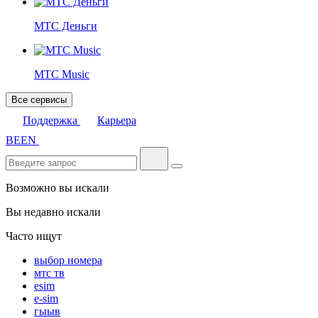
МТС Деньги
МТС Music
Все сервисы
Поддержка
Карьера
BE
EN
Возможно вы искали
Вы недавно искали
Часто ищут
выбор номера
мтс тв
esim
e-sim
гыыв