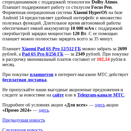
стереодинамиков с поддержкой технологии
Dolby Atmos
.
Планшет поддерживает работу со стилусом
Focus Pen
.
Фирменная операционная система
Xiaomi HyperOS
на базе
Android 14 предоставляет удобный интерфейс и множество
полезных функций. Длительное время автономной работы
обеспечивает емкий аккумулятор
10 000 мАч
с поддержкой
сверхбыстрой зарядки мощностью
120 Вт
. С ее помощью
планшет можно полностью зарядить всего за 35 минут.
Планшет
Xiaomi Pad 6S Pro 12/512 ГБ
можно забрать за
2699
рублей, а
Pad 6S Pro 8/256 ГБ
— за
2349
рублей. При покупке
в рассрочку минимальный платеж составит от
102,14
рубля в
месяц.
При покупке
планшетов
в интернет-магазине МТС действует
бесплатная доставка
.
Не пропускайте наши выгодные акционные предложения и
следите за новостями на
сайте
или в
Telegram-канале МТС
.
Подробнее об условиях акции
«Для всех»
—
здесь
акции
«Промо 2024»
—
здесь
.
Предыдущая
новость
Следующая
новость