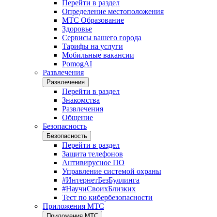
Перейти в раздел
Определение местоположения
МТС Образование
Здоровье
Сервисы вашего города
Тарифы на услуги
Мобильные вакансии
PomogAI
Развлечения
Развлечения
Перейти в раздел
Знакомства
Развлечения
Общение
Безопасность
Безопасность
Перейти в раздел
Защита телефонов
Антивирусное ПО
Управление системой охраны
#ИнтернетБезБуллинга
#НаучиСвоихБлизких
Тест по кибербезопасности
Приложения МТС
Приложения МТС