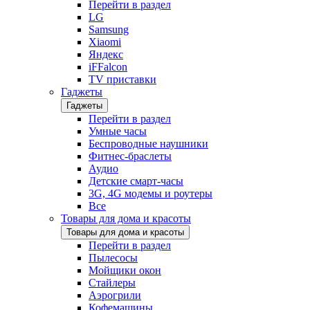
Перейти в раздел
LG
Samsung
Xiaomi
Яндекс
iFFalcon
TV приставки
Гаджеты
Гаджеты
Перейти в раздел
Умные часы
Беспроводные наушники
Фитнес-браслеты
Аудио
Детские смарт-часы
3G, 4G модемы и роутеры
Все
Товары для дома и красоты
Товары для дома и красоты
Перейти в раздел
Пылесосы
Мойщики окон
Стайлеры
Аэрогрили
Кофемашины