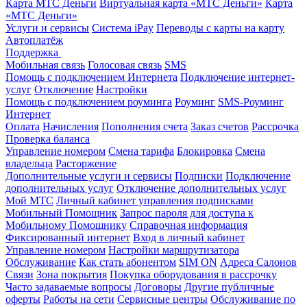
Карта МТС Деньги
Виртуальная карта «МТС Деньги»
Карта
«МТС Деньги»
Услуги и сервисы
Система iPay
Переводы с карты на карту
Автоплатёж
Поддержка
Мобильная связь
Голосовая связь
SMS
Помощь с подключением Интернета
Подключение интернет-
услуг
Отключение
Настройки
Помощь с подключением роуминга
Роуминг
SMS-Роуминг
Интернет
Оплата
Начисления
Пополнения счета
Заказ счетов
Рассрочка
Проверка баланса
Управление номером
Смена тарифа
Блокировка
Смена
владельца
Расторжение
Дополнительные услуги и сервисы
Подписки
Подключение
дополнительных услуг
Отключение дополнительных услуг
Мой МТС
Личный кабинет управления подписками
Мобильный Помощник
Запрос пароля для доступа к
Мобильному Помощнику
Справочная информация
Фиксированный интернет
Вход в личный кабинет
Управление номером
Настройки маршрутизатора
Обслуживание
Как стать абонентом
SIM ON
Адреса Салонов
Связи
Зона покрытия
Покупка оборудования в рассрочку
Часто задаваемые вопросы
Договоры
Другие публичные
оферты
Работы на сети
Сервисные центры
Обслуживание по