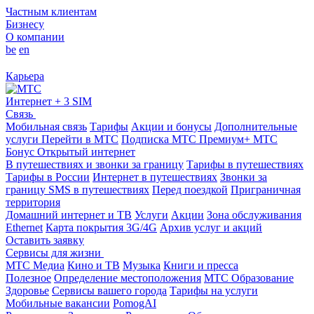
Частным клиентам
Бизнесу
О компании
be
en
Карьера
Интернет + 3 SIM
Связь
Мобильная связь
Тарифы
Акции и бонусы
Дополнительные
услуги
Перейти в МТС
Подписка МТС Премиум+
МТС
Бонус
Открытый интернет
В путешествиях и звонки за границу
Тарифы в путешествиях
Тарифы в России
Интернет в путешествиях
Звонки за
границу
SMS в путешествиях
Перед поездкой
Приграничная
территория
Домашний интернет и ТВ
Услуги
Акции
Зона обслуживания
Ethernet
Карта покрытия 3G/4G
Архив услуг и акций
Оставить заявку
Сервисы для жизни
МТС Медиа
Кино и ТВ
Музыка
Книги и пресса
Полезное
Определение местоположения
МТС Образование
Здоровье
Сервисы вашего города
Тарифы на услуги
Мобильные вакансии
PomogAI