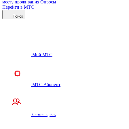
месту проживания
Опросы
Перейти в МТС
Поиск
Мой МТС
МТС Абонент
Семья здесь