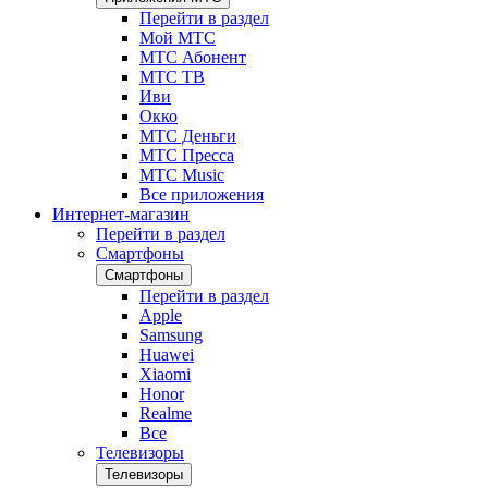
Перейти в раздел
Мой МТС
МТС Абонент
МТС ТВ
Иви
Окко
МТС Деньги
МТС Пресса
МТС Music
Все приложения
Интернет-магазин
Перейти в раздел
Смартфоны
Смартфоны
Перейти в раздел
Apple
Samsung
Huawei
Xiaomi
Honor
Realme
Все
Телевизоры
Телевизоры