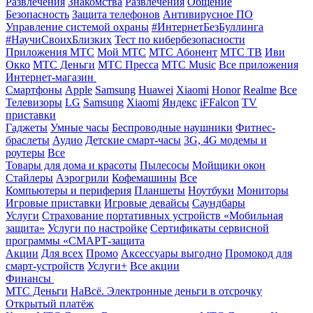
Развлечения
Знакомства
Развлечения
Общение
Безопасность
Защита телефонов
Антивирусное ПО
Управление системой охраны
#ИнтернетБезБуллинга
#НаучиСвоихБлизких
Тест по кибербезопасности
Приложения МТС
Мой МТС
МТС Абонент
МТС ТВ
Иви
Окко
МТС Деньги
МТС Пресса
МТС Music
Все приложения
Интернет-магазин
Смартфоны
Apple
Samsung
Huawei
Xiaomi
Honor
Realme
Все
Телевизоры
LG
Samsung
Xiaomi
Яндекс
iFFalcon
TV
приставки
Гаджеты
Умные часы
Беспроводные наушники
Фитнес-
браслеты
Аудио
Детские смарт-часы
3G, 4G модемы и
роутеры
Все
Товары для дома и красоты
Пылесосы
Мойщики окон
Стайлеры
Аэрогрили
Кофемашины
Все
Компьютеры и периферия
Планшеты
Ноутбуки
Мониторы
Игровые приставки
Игровые девайсы
Саундбары
Услуги
Страхование портативных устройств «Мобильная
защита»
Услуги по настройке
Сертификаты сервисной
программы «СМАРТ-защита
Акции
Для всех
Промо
Аксессуары выгодно
Промокод для
смарт-устройств
Услуги+
Все акции
Финансы
МТС Деньги
НаВсё. Электронные деньги в отсрочку
Открытый платёж