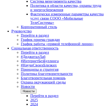
Система менеджмента качества
Политика в области качества, охраны труда
и энергосбережения
Фактически измеренные параметры качества
услуг связи СООО «Мобильные
ТелеСистемы»
Корпоративный стиль
Руководство
Перейти в раздел
График приема граждан
График работы «прямой телефонной линии»
Социальная ответственность
Перейти в раздел
#ДиджиталЛаб
#ИнтернетБезБуллинга
#НаучиСвоихБлизких
Принципы и стратегия
Политика благотворительности
Благотворительная помощь
Охрана окружающей среды
Новости
Новости
Перейти в раздел
2025
2024