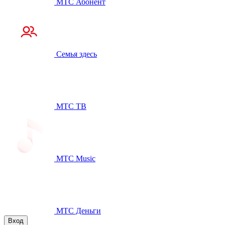
МТС Абонент
Семья здесь
МТС ТВ
МТС Music
МТС Деньги
Вход