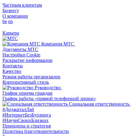
Частным клиентам
Бизнесу
О компании
be
en
Карьера
Компания МТС
Документы МТС
Настройки Cookie
Раскрытие информации
Контакты
Качество
Режим работы организации
Корпоративный стиль
Руководство
График приема граждан
График работы «прямой телефонной линии»
Социальная ответственность
#ДиджиталЛаб
#ИнтернетБезБуллинга
#НаучиСвоихБлизких
Принципы и стратегия
Политика благотворительности