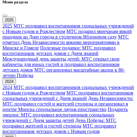
Меню раздела
2025
2025
МТС поздравил воспитанников социальных учреждений
с Новым годом и Рождеством
МТС подарил минчанам яркий
праздник ко Дню города в столичном Яблоневом саду
МТС
отметил День Независимости яркими мероприятиями в
Минске и Гомеле
Полезные подарки: МТС поздравил
воспитанников детских домов с Днем знаний
Международный день защиты детей: МТС открыл свои
кабинеты для юных гостей и поздравил воспитанников
детских домов
МТС организовал масштабные акции к 80-
летию Победы
2024
2024
МТС поздравил воспитанников социальных учреждений
с Новым годом и Рождеством
МТС поздравил воспитанников
социальных учреждений с Днем знаний
День Независимости:
МТС поздравил гостей и жителей столицы и организовал в
центре Минска специальное лаунж-пространство
Подарить
эмоции: МТС поздравил воспитанников социальных
учреждений с Днем защиты детей
День Победы: МТС
поздравил жителей и гостей столицы
МТС поздравил
воспитанников детских домов с Новым годом