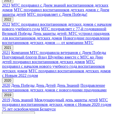
2023
2023
МТС поздравил с Днем знаний воспитанников детских
домов
МТС поздравил воспитанников детских домов с Днем
защиты детей
МТС поздравляет с Днем Победы!
2022
2022
МТС поздравил воспитанников детских домов с началом
нового учебного года
МТС поздравляет с 77-й годовщиной
Великой Победы
День защиты детей: МТС устроил праздник
для воспитанников детских домов
Новогодние поздравления
воспитанников детских домов — от компании МТС
2021
2021
Компания МТС поздравила ветеранов с Днем Победы
Популярный блогер Влад Шудейко вместе с МТС ко Дню
детей поздравил воспитанников детских домов
МТС
поздравил с началом нового учебного года воспитанников
детских домов
МТС поздравил воспитанников детских домов
с Новым 2022 годом
2020
2020
День Победы
День Детей
День Знаний
Поздравление
воспитанников детских домов с новогодними праздниками
2019
2019
День знаний
Международный день защиты детей
МТС
поздравил воспитанников детских домов с Новым 2020 годом
75 лет освобождения Беларуси