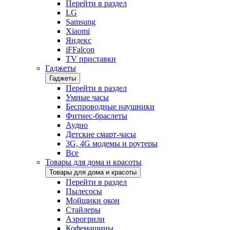
Перейти в раздел
LG
Samsung
Xiaomi
Яндекс
iFFalcon
TV приставки
Гаджеты
Гаджеты
Перейти в раздел
Умные часы
Беспроводные наушники
Фитнес-браслеты
Аудио
Детские смарт-часы
3G, 4G модемы и роутеры
Все
Товары для дома и красоты
Товары для дома и красоты
Перейти в раздел
Пылесосы
Мойщики окон
Стайлеры
Аэрогрили
Кофемашины