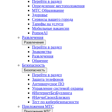
Перейти в раздел
Определение местоположения
МТС Образование
Здоровье
Сервисы вашего города
Тарифы на услуги
Мобильные вакансии
PomogAI
Развлечения
Развлечения
Перейти в раздел
Знакомства
Развлечения
Общение
Безопасность
Безопасность
Перейти в раздел
Защита телефонов
Антивирусное ПО
Управление системой охраны
#ИнтернетБезБуллинга
#НаучиСвоихБлизких
Тест по кибербезопасности
Приложения МТС
Приложения МТС