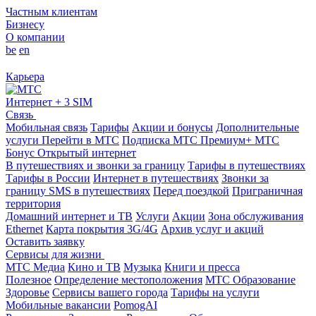
Частным клиентам
Бизнесу
О компании
be
en
Карьера
Интернет + 3 SIM
Связь
Мобильная связь
Тарифы
Акции и бонусы
Дополнительные
услуги
Перейти в МТС
Подписка МТС Премиум+
МТС
Бонус
Открытый интернет
В путешествиях и звонки за границу
Тарифы в путешествиях
Тарифы в России
Интернет в путешествиях
Звонки за
границу
SMS в путешествиях
Перед поездкой
Приграничная
территория
Домашний интернет и ТВ
Услуги
Акции
Зона обслуживания
Ethernet
Карта покрытия 3G/4G
Архив услуг и акций
Оставить заявку
Сервисы для жизни
МТС Медиа
Кино и ТВ
Музыка
Книги и пресса
Полезное
Определение местоположения
МТС Образование
Здоровье
Сервисы вашего города
Тарифы на услуги
Мобильные вакансии
PomogAI