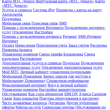
Карта МТС Деньги
Виртуальная карта «МТС Деньги»
Карта
«МТС Деньги»
Услуги и сервисы
Система iPay
Переводы с карты на карту
Автоплатёж
Поддержка
Мобильная связь
Голосовая связь
SMS
Помощь с подключением Интернета
Подключение интернет-
услуг
Отключение
Настройки
Помощь с подключением роуминга
Роуминг
SMS-Роуминг
Интернет
Оплата
Начисления
Пополнения счета
Заказ счетов
Рассрочка
Проверка баланса
Управление номером
Смена тарифа
Блокировка
Смена
владельца
Расторжение
Дополнительные услуги и сервисы
Подписки
Подключение
дополнительных услуг
Отключение дополнительных услуг
Мой МТС
Личный кабинет управления подписками
Мобильный Помощник
Запрос пароля для доступа к
Мобильному Помощнику
Справочная информация
Фиксированный интернет
Вход в личный кабинет
Управление номером
Настройки маршрутизатора
Обслуживание
Как стать абонентом
SIM ON
Адреса Салонов
Связи
Зона покрытия
Покупка оборудования в рассрочку
Часто задаваемые вопросы
Договоры
Другие публичные
оферты
Работы на сети
Сервисные центры
Обслуживание по