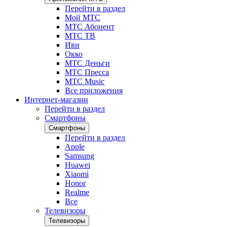
Перейти в раздел
Мой МТС
МТС Абонент
МТС ТВ
Иви
Окко
МТС Деньги
МТС Пресса
МТС Music
Все приложения
Интернет-магазин
Перейти в раздел
Смартфоны
Смартфоны
Перейти в раздел
Apple
Samsung
Huawei
Xiaomi
Honor
Realme
Все
Телевизоры
Телевизоры