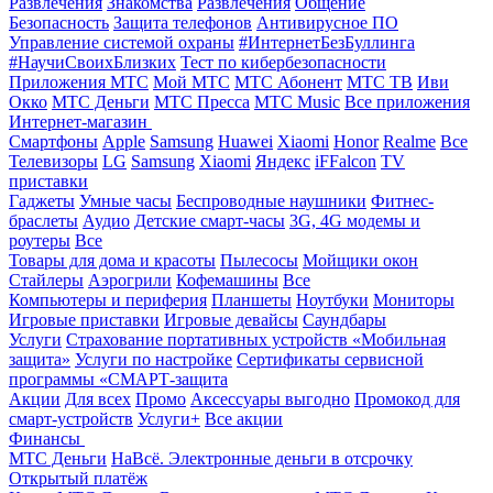
Развлечения
Знакомства
Развлечения
Общение
Безопасность
Защита телефонов
Антивирусное ПО
Управление системой охраны
#ИнтернетБезБуллинга
#НаучиСвоихБлизких
Тест по кибербезопасности
Приложения МТС
Мой МТС
МТС Абонент
МТС ТВ
Иви
Окко
МТС Деньги
МТС Пресса
МТС Music
Все приложения
Интернет-магазин
Смартфоны
Apple
Samsung
Huawei
Xiaomi
Honor
Realme
Все
Телевизоры
LG
Samsung
Xiaomi
Яндекс
iFFalcon
TV
приставки
Гаджеты
Умные часы
Беспроводные наушники
Фитнес-
браслеты
Аудио
Детские смарт-часы
3G, 4G модемы и
роутеры
Все
Товары для дома и красоты
Пылесосы
Мойщики окон
Стайлеры
Аэрогрили
Кофемашины
Все
Компьютеры и периферия
Планшеты
Ноутбуки
Мониторы
Игровые приставки
Игровые девайсы
Саундбары
Услуги
Страхование портативных устройств «Мобильная
защита»
Услуги по настройке
Сертификаты сервисной
программы «СМАРТ-защита
Акции
Для всех
Промо
Аксессуары выгодно
Промокод для
смарт-устройств
Услуги+
Все акции
Финансы
МТС Деньги
НаВсё. Электронные деньги в отсрочку
Открытый платёж