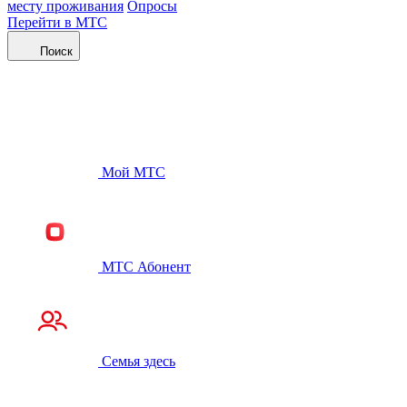
месту проживания
Опросы
Перейти в МТС
Поиск
Мой МТС
МТС Абонент
Семья здесь