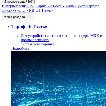
Интернет вещей IoT
Интернет вещей IoT
Тариф «IoT-сеть»
Умный учет Партнер
Линейка услуг «NB-IoT Пакет»
Меню раздела
Тариф «IoT-сеть»
Для устройств сельского хозяйства, сферы ЖКХ и
промышленности,
систем мониторинга
Подробнее