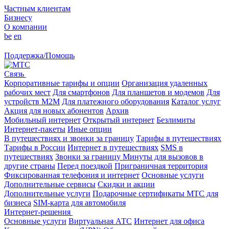
Частным клиентам
Бизнесу
О компании
be
en
Поддержка/Помощь
Связь
Корпоративные тарифы и опции
Организация удаленных
рабочих мест
Для смартфонов
Для планшетов и модемов
Для
устройств M2M
Для платежного оборудования
Каталог услуг
Акция для новых абонентов
Архив
Мобильный интернет
Открытый интернет
Безлимиты
Интернет-пакеты
Иные опции
В путешествиях и звонки за границу
Тарифы в путешествиях
Тарифы в России
Интернет в путешествиях
SMS в
путешествиях
Звонки за границу
Минуты для вызовов в
другие страны
Перед поездкой
Приграничная территория
Фиксированная телефония и интернет
Основные услуги
Дополнительные сервисы
Скидки и акции
Дополнительные услуги
Подарочные сертификаты МТС для
бизнеса
SIM-карта для автомобиля
Интернет-решения
Основные услуги
Виртуальная АТС
Интернет для офиса