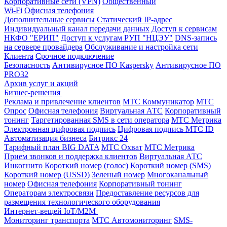
Корпоративные сети (VPN)
Общественный
Wi-Fi
Офисная телефония
Дополнительные сервисы
Статический IP-адрес
Индивидуальный канал передачи данных
Доступ к сервисам
НКФО "ЕРИП"
Доступ к услугам РУП "НЦЭУ"
DNS-запись
на сервере провайдера
Обслуживание и настройка сети
Клиента
Срочное подключение
Безопасность
Антивирусное ПО Kaspersky
Антивирусное ПО
PRO32
Архив услуг и акций
Бизнес-решения
Реклама и привлечение клиентов
МТС Коммуникатор
МТС
Опрос
Офисная телефония
Виртуальная АТС
Корпоративный
тонинг
Таргетированная SMS в сети оператора
МТС Метрика
Электронная цифровая подпись
Цифровая подпись МТС ID
Автоматизация бизнеса
Битрикс 24
Тарифный план BIG DATA
МТС Охват
МТС Метрика
Прием звонков и поддержка клиентов
Виртуальная АТС
Инкогнито
Короткий номер (голос)
Короткий номер (SMS)
Короткий номер (USSD)
Зеленый номер
Многоканальный
номер
Офисная телефония
Корпоративный тонинг
Операторам электросвязи
Предоставление ресурсов для
размещения технологического оборудования
Интернет-вещей IoT/M2M
Мониторинг транспорта
МТС Автомониторинг
SMS-