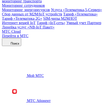
мониторинг транспорта
Мониторинг сотрудников
Мониторинг энергоресурсов
Услуга «Телематика-5-Сервер»
Сбор данных от М2М/IoT устройств
Тариф «Телематика»
Тариф «Телематика 2G»
SIM-чипы М2М/IOT
Интернет вещей IoT
Тариф «IoT-сеть»
Умный учет Партнер
Линейка услуг «NB-IoT Пакет»
МТС Cloud
Перейти в МТС
Поиск
Мой МТС
МТС Абонент