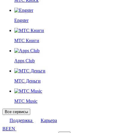
МТС Киоск
Engster
МТС Книги
Apps Club
МТС Деньги
МТС Music
Все сервисы
Поддержка
Карьера
BE
EN