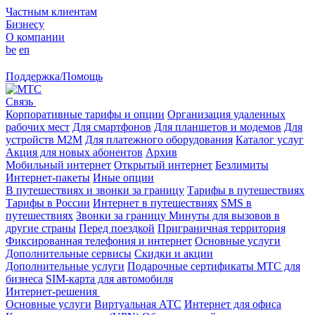
Частным клиентам
Бизнесу
О компании
be
en
Поддержка/Помощь
Связь
Корпоративные тарифы и опции
Организация удаленных
рабочих мест
Для смартфонов
Для планшетов и модемов
Для
устройств M2M
Для платежного оборудования
Каталог услуг
Акция для новых абонентов
Архив
Мобильный интернет
Открытый интернет
Безлимиты
Интернет-пакеты
Иные опции
В путешествиях и звонки за границу
Тарифы в путешествиях
Тарифы в России
Интернет в путешествиях
SMS в
путешествиях
Звонки за границу
Минуты для вызовов в
другие страны
Перед поездкой
Приграничная территория
Фиксированная телефония и интернет
Основные услуги
Дополнительные сервисы
Скидки и акции
Дополнительные услуги
Подарочные сертификаты МТС для
бизнеса
SIM-карта для автомобиля
Интернет-решения
Основные услуги
Виртуальная АТС
Интернет для офиса