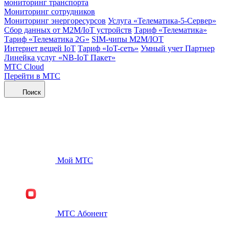
мониторинг транспорта
Мониторинг сотрудников
Мониторинг энергоресурсов
Услуга «Телематика-5-Сервер»
Сбор данных от М2М/IoT устройств
Тариф «Телематика»
Тариф «Телематика 2G»
SIM-чипы М2М/IOT
Интернет вещей IoT
Тариф «IoT-сеть»
Умный учет Партнер
Линейка услуг «NB-IoT Пакет»
МТС Cloud
Перейти в МТС
Поиск
Мой МТС
МТС Абонент