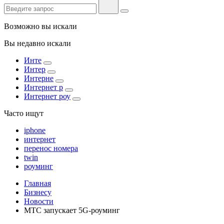
Возможно вы искали
Вы недавно искали
Инте
Интер
Интерне
Интернет р
Интернет роу
Часто ищут
iphone
интернет
перенос номера
twin
роуминг
Главная
Бизнесу
Новости
МТС запускает 5G-роуминг