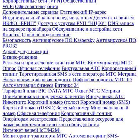
Корпоративные сети (VPN)
Общественный
Wi-Fi
Офисная телефония
Дополнительные сервисы
Статический IP-адрес
Индивидуальный канал передачи данных
Доступ к сервисам
НКФО "ЕРИП"
Доступ к услугам РУП "НЦЭУ"
DNS-запись
на сервере провайдера
Обслуживание и настройка сети
Клиента
Срочное подключение
Безопасность
Антивирусное ПО Kaspersky
Антивирусное ПО
PRO32
Архив услуг и акций
Бизнес-решения
Реклама и привлечение клиентов
МТС Коммуникатор
МТС
Опрос
Офисная телефония
Виртуальная АТС
Корпоративный
тонинг
Таргетированная SMS в сети оператора
МТС Метрика
Электронная цифровая подпись
Цифровая подпись МТС ID
Автоматизация бизнеса
Битрикс 24
Тарифный план BIG DATA
МТС Охват
МТС Метрика
Прием звонков и поддержка клиентов
Виртуальная АТС
Инкогнито
Короткий номер (голос)
Короткий номер (SMS)
Короткий номер (USSD)
Зеленый номер
Многоканальный
номер
Офисная телефония
Корпоративный тонинг
Операторам электросвязи
Предоставление ресурсов для
размещения технологического оборудования
Интернет-вещей IoT/M2M
Мониторинг транспорта
МТС Автомониторинг
SMS-