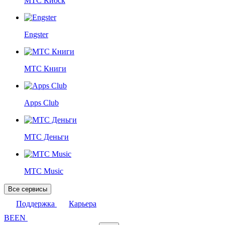
МТС Киоск
Engster
МТС Книги
Apps Club
МТС Деньги
МТС Music
Все сервисы
Поддержка
Карьера
BE
EN