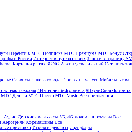
луги
Перейти в МТС
Подписка МТС Премиум+
МТС Бонус
Отк
арифы в России
Интернет в путешествиях
Звонки за границу
SM
hernet
Карта покрытия 3G/4G
Архив услуг и акций
Оставить зая
ровье
Сервисы вашего города
Тарифы на услуги
Мобильные вак
 системой охраны
#ИнтернетБезБуллинга
#НаучиСвоихБлизких
МТС Деньги
МТС Пресса
МТС Music
Все приложения
ты
Аудио
Детские смарт-часы
3G, 4G модемы и роутеры
Все
ы
Аэрогрили
Кофемашины
Все
овые приставки
Игровые девайсы
Саундбары