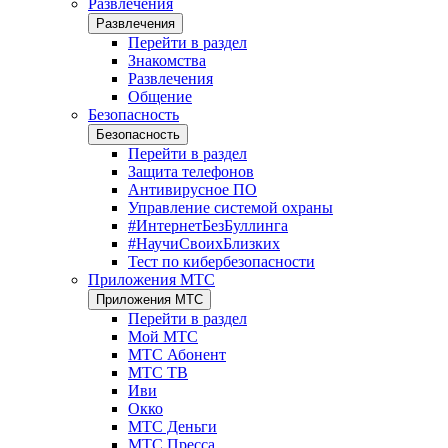
Развлечения
Развлечения
Перейти в раздел
Знакомства
Развлечения
Общение
Безопасность
Безопасность
Перейти в раздел
Защита телефонов
Антивирусное ПО
Управление системой охраны
#ИнтернетБезБуллинга
#НаучиСвоихБлизких
Тест по кибербезопасности
Приложения МТС
Приложения МТС
Перейти в раздел
Мой МТС
МТС Абонент
МТС ТВ
Иви
Окко
МТС Деньги
МТС Пресса