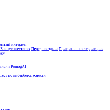
рытый интернет
S в путешествиях
Перед поездкой
Приграничная территория
вку
ансии
PomogAI
Тест по кибербезопасности