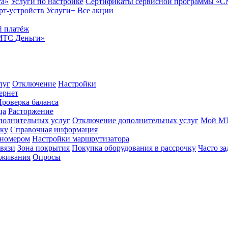
та»
Услуги по настройке
Сертификаты сервисной программы «
рт-устройств
Услуги+
Все акции
 платёж
МТС Деньги»
луг
Отключение
Настройки
ернет
роверка баланса
ца
Расторжение
полнительных услуг
Отключение дополнительных услуг
Мой М
ику
Справочная информация
 номером
Настройки маршрутизатора
вязи
Зона покрытия
Покупка оборудования в рассрочку
Часто з
оживания
Опросы