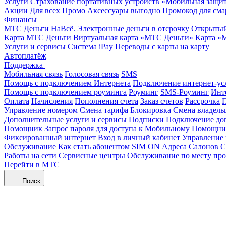
Услуги
Страхование портативных устройств «Мобильная защи
Акции
Для всех
Промо
Аксессуары выгодно
Промокод для сма
Финансы
МТС Деньги
НаВсё. Электронные деньги в отсрочку
Открытый
Карта МТС Деньги
Виртуальная карта «МТС Деньги»
Карта «
Услуги и сервисы
Система iPay
Переводы с карты на карту
Автоплатёж
Поддержка
Мобильная связь
Голосовая связь
SMS
Помощь с подключением Интернета
Подключение интернет-ус
Помощь с подключением роуминга
Роуминг
SMS-Роуминг
Инт
Оплата
Начисления
Пополнения счета
Заказ счетов
Рассрочка
П
Управление номером
Смена тарифа
Блокировка
Смена владель
Дополнительные услуги и сервисы
Подписки
Подключение до
Помощник
Запрос пароля для доступа к Мобильному Помощн
Фиксированный интернет
Вход в личный кабинет
Управление
Обслуживание
Как стать абонентом
SIM ON
Адреса Салонов С
Работы на сети
Сервисные центры
Обслуживание по месту пр
Перейти в МТС
Поиск