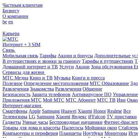
Частным клиентам
Бизнесу
О компании
be
en
Карьера
Интернет + 3 SIM
Связь
Мобильная связь
Тарифы
Акции и бонусы
Дополнительные ус
В путешествиях и звонки за границу
Тарифы в путешествиях
Т
Домашний интернет и ТВ
Услуги
Акции
Зона обслуживания Et
Сервисы для жизни
МТС Медиа
Кино и ТВ
Музыка
Книги и пресса
Полезное
Определение местоположения
МТС Образование
Здо
Развлечения
Знакомства
Развлечения
Общение
Безопасность
Защита телефонов
Антивирусное ПО
Управление
Приложения МТС
Мой МТС
МТС Абонент
МТС ТВ
Иви
Окко
Интернет-магазин
Смартфоны
Apple
Samsung
Huawei
Xiaomi
Honor
Realme
Все
Телевизоры
LG
Samsung
Xiaomi
Яндекс
iFFalcon
TV приставки
Гаджеты
Умные часы
Беспроводные наушники
Фитнес-брасле
Товары для дома и красоты
Пылесосы
Мойщики окон
Стайлер
Компьютеры и периферия
Планшеты
Ноутбуки
Мониторы
Игр