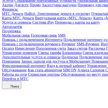
Услуги
Страхование портативных устройств «Мобильная защи
Акции
Для всех
Промо
Аксессуары выгодно
Промокод для сма
Финансы
МТС Деньги
НаВсё. Электронные деньги в отсрочку
Открытый
Карта МТС Деньги
Виртуальная карта «МТС Деньги»
Карта «
Услуги и сервисы
Система iPay
Переводы с карты на карту
Автоплатёж
Поддержка
Мобильная связь
Голосовая связь
SMS
Помощь с подключением Интернета
Подключение интернет-ус
Помощь с подключением роуминга
Роуминг
SMS-Роуминг
Инт
Оплата
Начисления
Пополнения счета
Заказ счетов
Рассрочка
П
Управление номером
Смена тарифа
Блокировка
Смена владель
Дополнительные услуги и сервисы
Подписки
Подключение до
Помощник
Запрос пароля для доступа к Мобильному Помощн
Фиксированный интернет
Вход в личный кабинет
Управление
Обслуживание
Как стать абонентом
SIM ON
Адреса Салонов С
Работы на сети
Сервисные центры
Обслуживание по месту пр
Перейти в МТС
Поиск