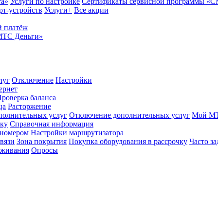
та»
Услуги по настройке
Сертификаты сервисной программы «
рт-устройств
Услуги+
Все акции
 платёж
МТС Деньги»
луг
Отключение
Настройки
ернет
роверка баланса
ца
Расторжение
полнительных услуг
Отключение дополнительных услуг
Мой М
ику
Справочная информация
 номером
Настройки маршрутизатора
вязи
Зона покрытия
Покупка оборудования в рассрочку
Часто з
оживания
Опросы