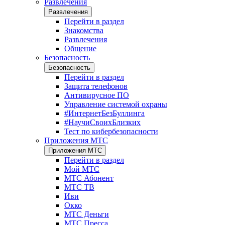
Развлечения
Развлечения
Перейти в раздел
Знакомства
Развлечения
Общение
Безопасность
Безопасность
Перейти в раздел
Защита телефонов
Антивирусное ПО
Управление системой охраны
#ИнтернетБезБуллинга
#НаучиСвоихБлизких
Тест по кибербезопасности
Приложения МТС
Приложения МТС
Перейти в раздел
Мой МТС
МТС Абонент
МТС ТВ
Иви
Окко
МТС Деньги
МТС Пресса