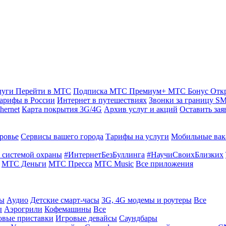
луги
Перейти в МТС
Подписка МТС Премиум+
МТС Бонус
Отк
арифы в России
Интернет в путешествиях
Звонки за границу
SM
hernet
Карта покрытия 3G/4G
Архив услуг и акций
Оставить зая
ровье
Сервисы вашего города
Тарифы на услуги
Мобильные вак
 системой охраны
#ИнтернетБезБуллинга
#НаучиСвоихБлизких
МТС Деньги
МТС Пресса
МТС Music
Все приложения
ты
Аудио
Детские смарт-часы
3G, 4G модемы и роутеры
Все
ы
Аэрогрили
Кофемашины
Все
овые приставки
Игровые девайсы
Саундбары