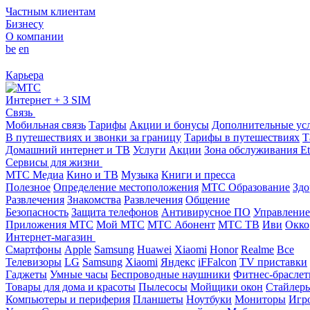
Частным клиентам
Бизнесу
О компании
be
en
Карьера
Интернет + 3 SIM
Связь
Мобильная связь
Тарифы
Акции и бонусы
Дополнительные ус
В путешествиях и звонки за границу
Тарифы в путешествиях
Т
Домашний интернет и ТВ
Услуги
Акции
Зона обслуживания Et
Сервисы для жизни
МТС Медиа
Кино и ТВ
Музыка
Книги и пресса
Полезное
Определение местоположения
МТС Образование
Здо
Развлечения
Знакомства
Развлечения
Общение
Безопасность
Защита телефонов
Антивирусное ПО
Управление
Приложения МТС
Мой МТС
МТС Абонент
МТС ТВ
Иви
Окко
Интернет-магазин
Смартфоны
Apple
Samsung
Huawei
Xiaomi
Honor
Realme
Все
Телевизоры
LG
Samsung
Xiaomi
Яндекс
iFFalcon
TV приставки
Гаджеты
Умные часы
Беспроводные наушники
Фитнес-брасле
Товары для дома и красоты
Пылесосы
Мойщики окон
Стайлер
Компьютеры и периферия
Планшеты
Ноутбуки
Мониторы
Игр