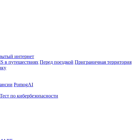
рытый интернет
S в путешествиях
Перед поездкой
Приграничная территория
вку
ансии
PomogAI
Тест по кибербезопасности