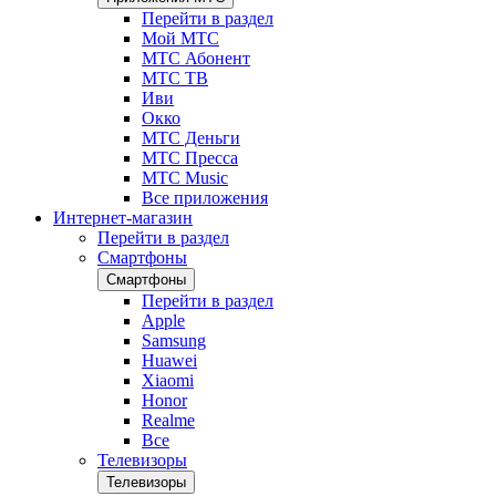
Перейти в раздел
Мой МТС
МТС Абонент
МТС ТВ
Иви
Окко
МТС Деньги
МТС Пресса
МТС Music
Все приложения
Интернет-магазин
Перейти в раздел
Смартфоны
Смартфоны
Перейти в раздел
Apple
Samsung
Huawei
Xiaomi
Honor
Realme
Все
Телевизоры
Телевизоры