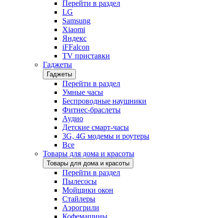
Перейти в раздел
LG
Samsung
Xiaomi
Яндекс
iFFalcon
TV приставки
Гаджеты
Гаджеты
Перейти в раздел
Умные часы
Беспроводные наушники
Фитнес-браслеты
Аудио
Детские смарт-часы
3G, 4G модемы и роутеры
Все
Товары для дома и красоты
Товары для дома и красоты
Перейти в раздел
Пылесосы
Мойщики окон
Стайлеры
Аэрогрили
Кофемашины