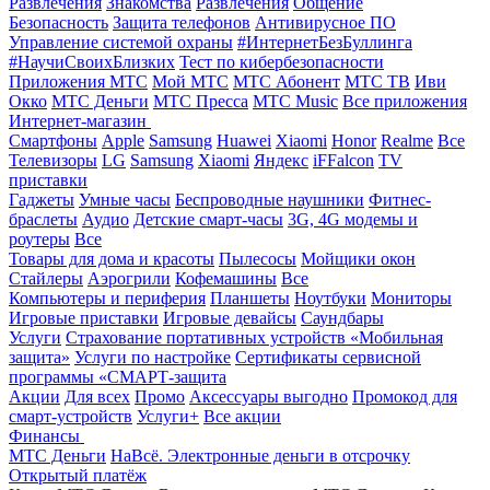
Развлечения
Знакомства
Развлечения
Общение
Безопасность
Защита телефонов
Антивирусное ПО
Управление системой охраны
#ИнтернетБезБуллинга
#НаучиСвоихБлизких
Тест по кибербезопасности
Приложения МТС
Мой МТС
МТС Абонент
МТС ТВ
Иви
Окко
МТС Деньги
МТС Пресса
МТС Music
Все приложения
Интернет-магазин
Смартфоны
Apple
Samsung
Huawei
Xiaomi
Honor
Realme
Все
Телевизоры
LG
Samsung
Xiaomi
Яндекс
iFFalcon
TV
приставки
Гаджеты
Умные часы
Беспроводные наушники
Фитнес-
браслеты
Аудио
Детские смарт-часы
3G, 4G модемы и
роутеры
Все
Товары для дома и красоты
Пылесосы
Мойщики окон
Стайлеры
Аэрогрили
Кофемашины
Все
Компьютеры и периферия
Планшеты
Ноутбуки
Мониторы
Игровые приставки
Игровые девайсы
Саундбары
Услуги
Страхование портативных устройств «Мобильная
защита»
Услуги по настройке
Сертификаты сервисной
программы «СМАРТ-защита
Акции
Для всех
Промо
Аксессуары выгодно
Промокод для
смарт-устройств
Услуги+
Все акции
Финансы
МТС Деньги
НаВсё. Электронные деньги в отсрочку
Открытый платёж