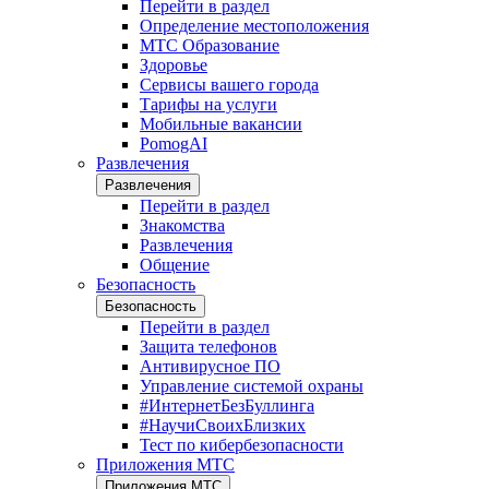
Перейти в раздел
Определение местоположения
МТС Образование
Здоровье
Сервисы вашего города
Тарифы на услуги
Мобильные вакансии
PomogAI
Развлечения
Развлечения
Перейти в раздел
Знакомства
Развлечения
Общение
Безопасность
Безопасность
Перейти в раздел
Защита телефонов
Антивирусное ПО
Управление системой охраны
#ИнтернетБезБуллинга
#НаучиСвоихБлизких
Тест по кибербезопасности
Приложения МТС
Приложения МТС