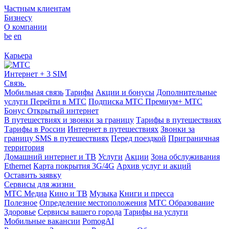
Частным клиентам
Бизнесу
О компании
be
en
Карьера
Интернет + 3 SIM
Связь
Мобильная связь
Тарифы
Акции и бонусы
Дополнительные
услуги
Перейти в МТС
Подписка МТС Премиум+
МТС
Бонус
Открытый интернет
В путешествиях и звонки за границу
Тарифы в путешествиях
Тарифы в России
Интернет в путешествиях
Звонки за
границу
SMS в путешествиях
Перед поездкой
Приграничная
территория
Домашний интернет и ТВ
Услуги
Акции
Зона обслуживания
Ethernet
Карта покрытия 3G/4G
Архив услуг и акций
Оставить заявку
Сервисы для жизни
МТС Медиа
Кино и ТВ
Музыка
Книги и пресса
Полезное
Определение местоположения
МТС Образование
Здоровье
Сервисы вашего города
Тарифы на услуги
Мобильные вакансии
PomogAI