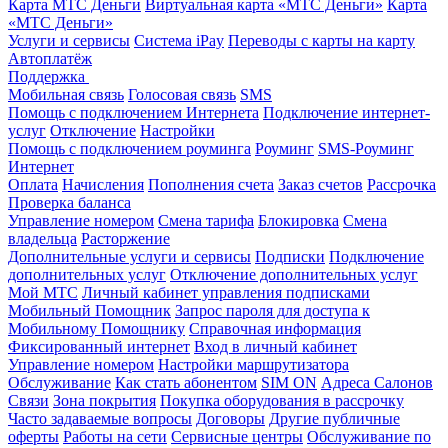
Карта МТС Деньги
Виртуальная карта «МТС Деньги»
Карта
«МТС Деньги»
Услуги и сервисы
Система iPay
Переводы с карты на карту
Автоплатёж
Поддержка
Мобильная связь
Голосовая связь
SMS
Помощь с подключением Интернета
Подключение интернет-
услуг
Отключение
Настройки
Помощь с подключением роуминга
Роуминг
SMS-Роуминг
Интернет
Оплата
Начисления
Пополнения счета
Заказ счетов
Рассрочка
Проверка баланса
Управление номером
Смена тарифа
Блокировка
Смена
владельца
Расторжение
Дополнительные услуги и сервисы
Подписки
Подключение
дополнительных услуг
Отключение дополнительных услуг
Мой МТС
Личный кабинет управления подписками
Мобильный Помощник
Запрос пароля для доступа к
Мобильному Помощнику
Справочная информация
Фиксированный интернет
Вход в личный кабинет
Управление номером
Настройки маршрутизатора
Обслуживание
Как стать абонентом
SIM ON
Адреса Салонов
Связи
Зона покрытия
Покупка оборудования в рассрочку
Часто задаваемые вопросы
Договоры
Другие публичные
оферты
Работы на сети
Сервисные центры
Обслуживание по