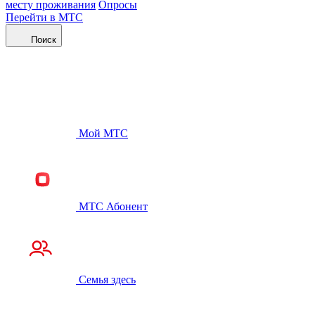
месту проживания
Опросы
Перейти в МТС
Поиск
Мой МТС
МТС Абонент
Семья здесь