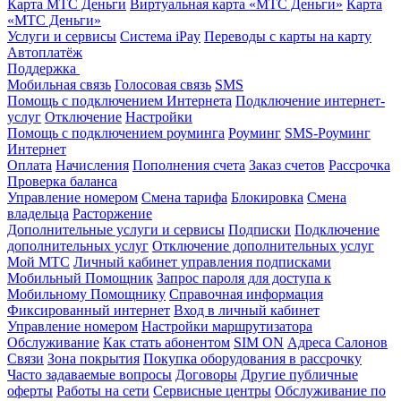
Карта МТС Деньги
Виртуальная карта «МТС Деньги»
Карта
«МТС Деньги»
Услуги и сервисы
Система iPay
Переводы с карты на карту
Автоплатёж
Поддержка
Мобильная связь
Голосовая связь
SMS
Помощь с подключением Интернета
Подключение интернет-
услуг
Отключение
Настройки
Помощь с подключением роуминга
Роуминг
SMS-Роуминг
Интернет
Оплата
Начисления
Пополнения счета
Заказ счетов
Рассрочка
Проверка баланса
Управление номером
Смена тарифа
Блокировка
Смена
владельца
Расторжение
Дополнительные услуги и сервисы
Подписки
Подключение
дополнительных услуг
Отключение дополнительных услуг
Мой МТС
Личный кабинет управления подписками
Мобильный Помощник
Запрос пароля для доступа к
Мобильному Помощнику
Справочная информация
Фиксированный интернет
Вход в личный кабинет
Управление номером
Настройки маршрутизатора
Обслуживание
Как стать абонентом
SIM ON
Адреса Салонов
Связи
Зона покрытия
Покупка оборудования в рассрочку
Часто задаваемые вопросы
Договоры
Другие публичные
оферты
Работы на сети
Сервисные центры
Обслуживание по