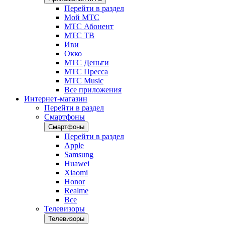
Перейти в раздел
Мой МТС
МТС Абонент
МТС ТВ
Иви
Окко
МТС Деньги
МТС Пресса
МТС Music
Все приложения
Интернет-магазин
Перейти в раздел
Смартфоны
Смартфоны
Перейти в раздел
Apple
Samsung
Huawei
Xiaomi
Honor
Realme
Все
Телевизоры
Телевизоры