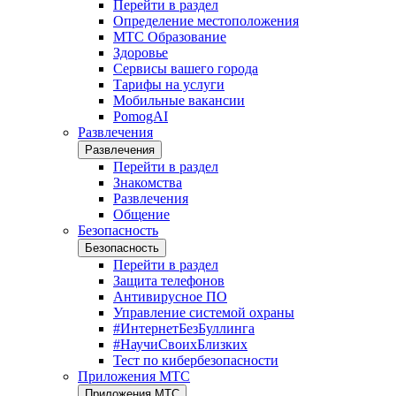
Перейти в раздел
Определение местоположения
МТС Образование
Здоровье
Сервисы вашего города
Тарифы на услуги
Мобильные вакансии
PomogAI
Развлечения
Развлечения
Перейти в раздел
Знакомства
Развлечения
Общение
Безопасность
Безопасность
Перейти в раздел
Защита телефонов
Антивирусное ПО
Управление системой охраны
#ИнтернетБезБуллинга
#НаучиСвоихБлизких
Тест по кибербезопасности
Приложения МТС
Приложения МТС