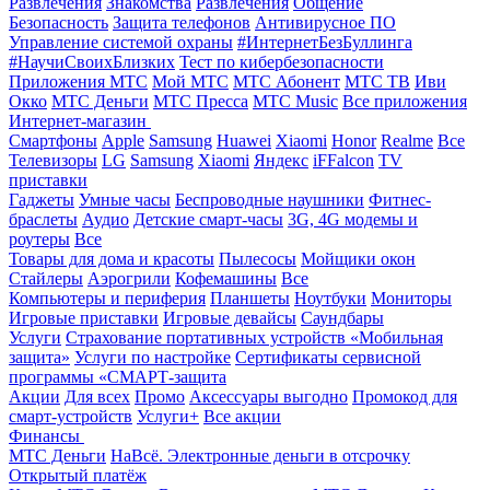
Развлечения
Знакомства
Развлечения
Общение
Безопасность
Защита телефонов
Антивирусное ПО
Управление системой охраны
#ИнтернетБезБуллинга
#НаучиСвоихБлизких
Тест по кибербезопасности
Приложения МТС
Мой МТС
МТС Абонент
МТС ТВ
Иви
Окко
МТС Деньги
МТС Пресса
МТС Music
Все приложения
Интернет-магазин
Смартфоны
Apple
Samsung
Huawei
Xiaomi
Honor
Realme
Все
Телевизоры
LG
Samsung
Xiaomi
Яндекс
iFFalcon
TV
приставки
Гаджеты
Умные часы
Беспроводные наушники
Фитнес-
браслеты
Аудио
Детские смарт-часы
3G, 4G модемы и
роутеры
Все
Товары для дома и красоты
Пылесосы
Мойщики окон
Стайлеры
Аэрогрили
Кофемашины
Все
Компьютеры и периферия
Планшеты
Ноутбуки
Мониторы
Игровые приставки
Игровые девайсы
Саундбары
Услуги
Страхование портативных устройств «Мобильная
защита»
Услуги по настройке
Сертификаты сервисной
программы «СМАРТ-защита
Акции
Для всех
Промо
Аксессуары выгодно
Промокод для
смарт-устройств
Услуги+
Все акции
Финансы
МТС Деньги
НаВсё. Электронные деньги в отсрочку
Открытый платёж