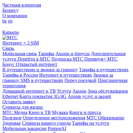
Частным клиентам
Бизнесу
О компании
be
en
Карьера
Интернет + 3 SIM
Связь
Мобильная связь
Тарифы
Акции и бонусы
Дополнительные
услуги
Перейти в МТС
Подписка МТС Премиум+
МТС
Бонус
Открытый интернет
В путешествиях и звонки за границу
Тарифы в путешествиях
Тарифы в России
Интернет в путешествиях
Звонки за
границу
SMS в путешествиях
Перед поездкой
Приграничная
территория
Домашний интернет и ТВ
Услуги
Акции
Зона обслуживания
Ethernet
Карта покрытия 3G/4G
Архив услуг и акций
Оставить заявку
Сервисы для жизни
МТС Медиа
Кино и ТВ
Музыка
Книги и пресса
Полезное
Определение местоположения
МТС Образование
Здоровье
Сервисы вашего города
Тарифы на услуги
Мобильные вакансии
PomogAI