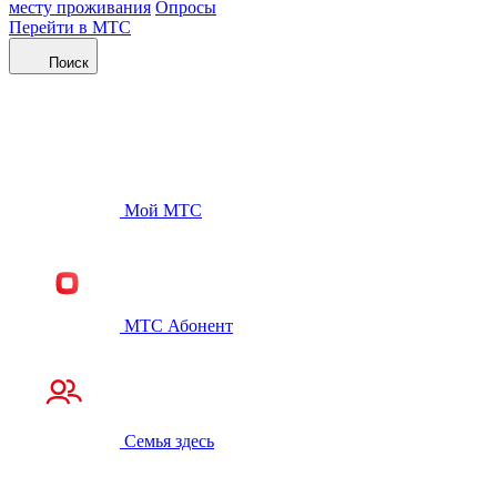
месту проживания
Опросы
Перейти в МТС
Поиск
Мой МТС
МТС Абонент
Семья здесь