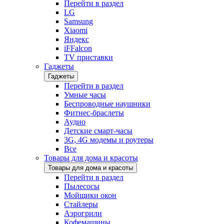
Перейти в раздел
LG
Samsung
Xiaomi
Яндекс
iFFalcon
TV приставки
Гаджеты
Гаджеты
Перейти в раздел
Умные часы
Беспроводные наушники
Фитнес-браслеты
Аудио
Детские смарт-часы
3G, 4G модемы и роутеры
Все
Товары для дома и красоты
Товары для дома и красоты
Перейти в раздел
Пылесосы
Мойщики окон
Стайлеры
Аэрогрили
Кофемашины