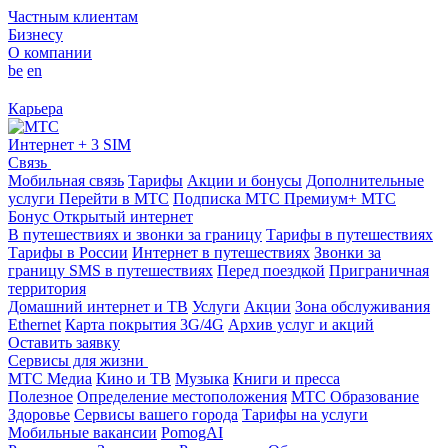
Частным клиентам
Бизнесу
О компании
be
en
Карьера
Интернет + 3 SIM
Связь
Мобильная связь
Тарифы
Акции и бонусы
Дополнительные
услуги
Перейти в МТС
Подписка МТС Премиум+
МТС
Бонус
Открытый интернет
В путешествиях и звонки за границу
Тарифы в путешествиях
Тарифы в России
Интернет в путешествиях
Звонки за
границу
SMS в путешествиях
Перед поездкой
Приграничная
территория
Домашний интернет и ТВ
Услуги
Акции
Зона обслуживания
Ethernet
Карта покрытия 3G/4G
Архив услуг и акций
Оставить заявку
Сервисы для жизни
МТС Медиа
Кино и ТВ
Музыка
Книги и пресса
Полезное
Определение местоположения
МТС Образование
Здоровье
Сервисы вашего города
Тарифы на услуги
Мобильные вакансии
PomogAI