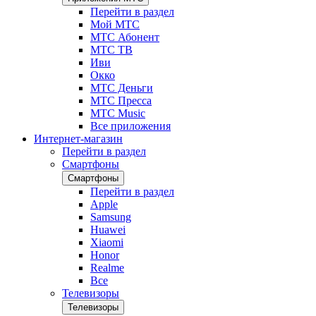
Перейти в раздел
Мой МТС
МТС Абонент
МТС ТВ
Иви
Окко
МТС Деньги
МТС Пресса
МТС Music
Все приложения
Интернет-магазин
Перейти в раздел
Смартфоны
Смартфоны
Перейти в раздел
Apple
Samsung
Huawei
Xiaomi
Honor
Realme
Все
Телевизоры
Телевизоры