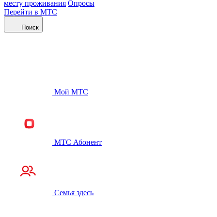
месту проживания
Опросы
Перейти в МТС
Поиск
Мой МТС
МТС Абонент
Семья здесь