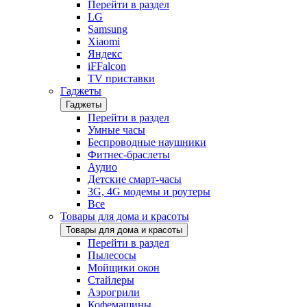
Перейти в раздел
LG
Samsung
Xiaomi
Яндекс
iFFalcon
TV приставки
Гаджеты
Гаджеты
Перейти в раздел
Умные часы
Беспроводные наушники
Фитнес-браслеты
Аудио
Детские смарт-часы
3G, 4G модемы и роутеры
Все
Товары для дома и красоты
Товары для дома и красоты
Перейти в раздел
Пылесосы
Мойщики окон
Стайлеры
Аэрогрили
Кофемашины