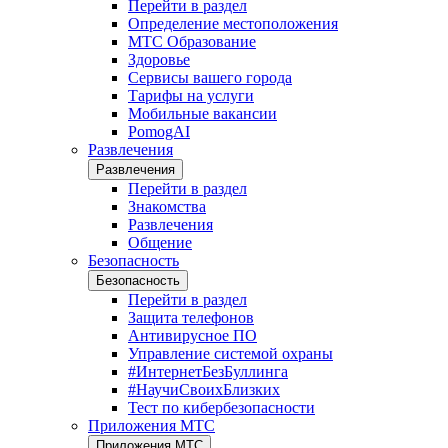
Перейти в раздел
Определение местоположения
МТС Образование
Здоровье
Сервисы вашего города
Тарифы на услуги
Мобильные вакансии
PomogAI
Развлечения
Развлечения
Перейти в раздел
Знакомства
Развлечения
Общение
Безопасность
Безопасность
Перейти в раздел
Защита телефонов
Антивирусное ПО
Управление системой охраны
#ИнтернетБезБуллинга
#НаучиСвоихБлизких
Тест по кибербезопасности
Приложения МТС
Приложения МТС