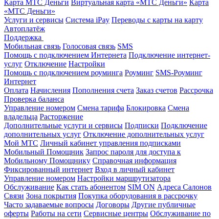
Карта МТС Деньги
Виртуальная карта «МТС Деньги»
Карта
«МТС Деньги»
Услуги и сервисы
Система iPay
Переводы с карты на карту
Автоплатёж
Поддержка
Мобильная связь
Голосовая связь
SMS
Помощь с подключением Интернета
Подключение интернет-
услуг
Отключение
Настройки
Помощь с подключением роуминга
Роуминг
SMS-Роуминг
Интернет
Оплата
Начисления
Пополнения счета
Заказ счетов
Рассрочка
Проверка баланса
Управление номером
Смена тарифа
Блокировка
Смена
владельца
Расторжение
Дополнительные услуги и сервисы
Подписки
Подключение
дополнительных услуг
Отключение дополнительных услуг
Мой МТС
Личный кабинет управления подписками
Мобильный Помощник
Запрос пароля для доступа к
Мобильному Помощнику
Справочная информация
Фиксированный интернет
Вход в личный кабинет
Управление номером
Настройки маршрутизатора
Обслуживание
Как стать абонентом
SIM ON
Адреса Салонов
Связи
Зона покрытия
Покупка оборудования в рассрочку
Часто задаваемые вопросы
Договоры
Другие публичные
оферты
Работы на сети
Сервисные центры
Обслуживание по