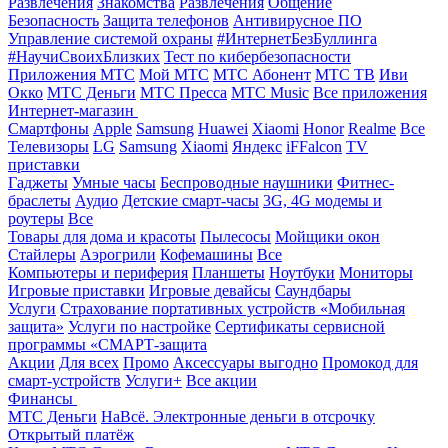
Развлечения
Знакомства
Развлечения
Общение
Безопасность
Защита телефонов
Антивирусное ПО
Управление системой охраны
#ИнтернетБезБуллинга
#НаучиСвоихБлизких
Тест по кибербезопасности
Приложения МТС
Мой МТС
МТС Абонент
МТС ТВ
Иви
Окко
МТС Деньги
МТС Пресса
МТС Music
Все приложения
Интернет-магазин
Смартфоны
Apple
Samsung
Huawei
Xiaomi
Honor
Realme
Все
Телевизоры
LG
Samsung
Xiaomi
Яндекс
iFFalcon
TV
приставки
Гаджеты
Умные часы
Беспроводные наушники
Фитнес-
браслеты
Аудио
Детские смарт-часы
3G, 4G модемы и
роутеры
Все
Товары для дома и красоты
Пылесосы
Мойщики окон
Стайлеры
Аэрогрили
Кофемашины
Все
Компьютеры и периферия
Планшеты
Ноутбуки
Мониторы
Игровые приставки
Игровые девайсы
Саундбары
Услуги
Страхование портативных устройств «Мобильная
защита»
Услуги по настройке
Сертификаты сервисной
программы «СМАРТ-защита
Акции
Для всех
Промо
Аксессуары выгодно
Промокод для
смарт-устройств
Услуги+
Все акции
Финансы
МТС Деньги
НаВсё. Электронные деньги в отсрочку
Открытый платёж