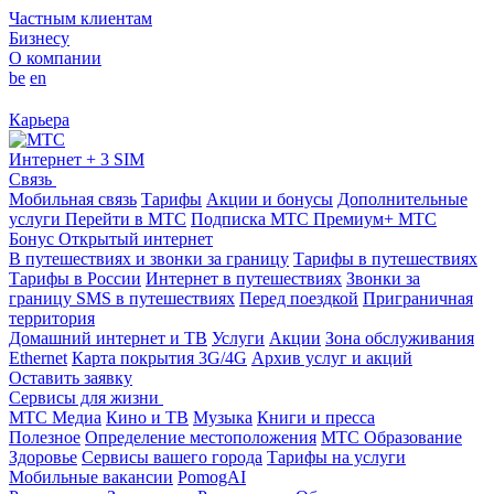
Частным клиентам
Бизнесу
О компании
be
en
Карьера
Интернет + 3 SIM
Связь
Мобильная связь
Тарифы
Акции и бонусы
Дополнительные
услуги
Перейти в МТС
Подписка МТС Премиум+
МТС
Бонус
Открытый интернет
В путешествиях и звонки за границу
Тарифы в путешествиях
Тарифы в России
Интернет в путешествиях
Звонки за
границу
SMS в путешествиях
Перед поездкой
Приграничная
территория
Домашний интернет и ТВ
Услуги
Акции
Зона обслуживания
Ethernet
Карта покрытия 3G/4G
Архив услуг и акций
Оставить заявку
Сервисы для жизни
МТС Медиа
Кино и ТВ
Музыка
Книги и пресса
Полезное
Определение местоположения
МТС Образование
Здоровье
Сервисы вашего города
Тарифы на услуги
Мобильные вакансии
PomogAI