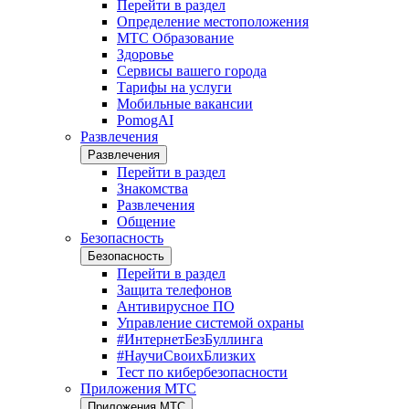
Перейти в раздел
Определение местоположения
МТС Образование
Здоровье
Сервисы вашего города
Тарифы на услуги
Мобильные вакансии
PomogAI
Развлечения
Развлечения
Перейти в раздел
Знакомства
Развлечения
Общение
Безопасность
Безопасность
Перейти в раздел
Защита телефонов
Антивирусное ПО
Управление системой охраны
#ИнтернетБезБуллинга
#НаучиСвоихБлизких
Тест по кибербезопасности
Приложения МТС
Приложения МТС