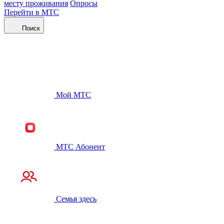
месту проживания
Опросы
Перейти в МТС
Поиск
Мой МТС
МТС Абонент
Семья здесь