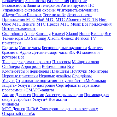
Развлечения
Знакомства
Развлечения
Общение
Безопасность
Защита телефонов
Антивирусное ПО
Управление системой охраны
#ИнтернетБезБуллинга
#НаучиСвоихБлизких
Тест по кибербезопасности
Приложения МТС
Мой МТС
МТС Абонент
МТС ТВ
Иви
Окко
МТС Деньги
МТС Пресса
МТС Music
Все приложения
Интернет-магазин
Смартфоны
Apple
Samsung
Huawei
Xiaomi
Honor
Realme
Все
Телевизоры
LG
Samsung
Xiaomi
Яндекс
iFFalcon
TV
приставки
Гаджеты
Умные часы
Беспроводные наушники
Фитнес-
браслеты
Аудио
Детские смарт-часы
3G, 4G модемы и
роутеры
Все
Товары для дома и красоты
Пылесосы
Мойщики окон
Стайлеры
Аэрогрили
Кофемашины
Все
Компьютеры и периферия
Планшеты
Ноутбуки
Мониторы
Игровые приставки
Игровые девайсы
Саундбары
Услуги
Страхование портативных устройств «Мобильная
защита»
Услуги по настройке
Сертификаты сервисной
программы «СМАРТ-защита
Акции
Для всех
Промо
Аксессуары выгодно
Промокод для
смарт-устройств
Услуги+
Все акции
Финансы
МТС Деньги
НаВсё. Электронные деньги в отсрочку
Открытый платёж