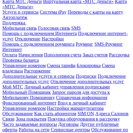
Карта МТС Деньги
Виртуальная карта «МТС Деньги»
Карта
«МТС Деньги»
Услуги и сервисы
Система iPay
Переводы с карты на карту
Автоплатёж
Поддержка
Мобильная связь
Голосовая связь
SMS
Помощь с подключением Интернета
Подключение интернет-
услуг
Отключение
Настройки
Помощь с подключением роуминга
Роуминг
SMS-Роуминг
Интернет
Оплата
Начисления
Пополнения счета
Заказ счетов
Рассрочка
Проверка баланса
Управление номером
Смена тарифа
Блокировка
Смена
владельца
Расторжение
Дополнительные услуги и сервисы
Подписки
Подключение
дополнительных услуг
Отключение дополнительных услуг
Мой МТС
Личный кабинет управления подписками
Мобильный Помощник
Запрос пароля для доступа к
Мобильному Помощнику
Справочная информация
Фиксированный интернет
Вход в личный кабинет
Управление номером
Настройки маршрутизатора
Обслуживание
Как стать абонентом
SIM ON
Адреса Салонов
Связи
Зона покрытия
Покупка оборудования в рассрочку
Часто задаваемые вопросы
Договоры
Другие публичные
оферты
Работы на сети
Сервисные центры
Обслуживание по