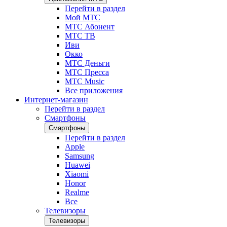
Перейти в раздел
Мой МТС
МТС Абонент
МТС ТВ
Иви
Окко
МТС Деньги
МТС Пресса
МТС Music
Все приложения
Интернет-магазин
Перейти в раздел
Смартфоны
Смартфоны
Перейти в раздел
Apple
Samsung
Huawei
Xiaomi
Honor
Realme
Все
Телевизоры
Телевизоры