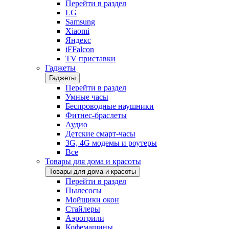
Перейти в раздел
LG
Samsung
Xiaomi
Яндекс
iFFalcon
TV приставки
Гаджеты
Гаджеты
Перейти в раздел
Умные часы
Беспроводные наушники
Фитнес-браслеты
Аудио
Детские смарт-часы
3G, 4G модемы и роутеры
Все
Товары для дома и красоты
Товары для дома и красоты
Перейти в раздел
Пылесосы
Мойщики окон
Стайлеры
Аэрогрили
Кофемашины