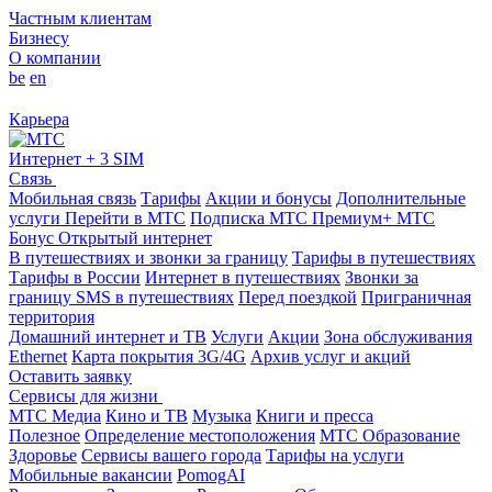
Частным клиентам
Бизнесу
О компании
be
en
Карьера
Интернет + 3 SIM
Связь
Мобильная связь
Тарифы
Акции и бонусы
Дополнительные
услуги
Перейти в МТС
Подписка МТС Премиум+
МТС
Бонус
Открытый интернет
В путешествиях и звонки за границу
Тарифы в путешествиях
Тарифы в России
Интернет в путешествиях
Звонки за
границу
SMS в путешествиях
Перед поездкой
Приграничная
территория
Домашний интернет и ТВ
Услуги
Акции
Зона обслуживания
Ethernet
Карта покрытия 3G/4G
Архив услуг и акций
Оставить заявку
Сервисы для жизни
МТС Медиа
Кино и ТВ
Музыка
Книги и пресса
Полезное
Определение местоположения
МТС Образование
Здоровье
Сервисы вашего города
Тарифы на услуги
Мобильные вакансии
PomogAI