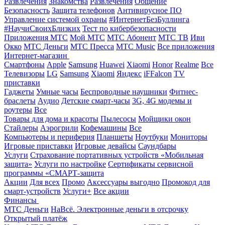
Развлечения
Знакомства
Развлечения
Общение
Безопасность
Защита телефонов
Антивирусное ПО
Управление системой охраны
#ИнтернетБезБуллинга
#НаучиСвоихБлизких
Тест по кибербезопасности
Приложения МТС
Мой МТС
МТС Абонент
МТС ТВ
Иви
Окко
МТС Деньги
МТС Пресса
МТС Music
Все приложения
Интернет-магазин
Смартфоны
Apple
Samsung
Huawei
Xiaomi
Honor
Realme
Все
Телевизоры
LG
Samsung
Xiaomi
Яндекс
iFFalcon
TV
приставки
Гаджеты
Умные часы
Беспроводные наушники
Фитнес-
браслеты
Аудио
Детские смарт-часы
3G, 4G модемы и
роутеры
Все
Товары для дома и красоты
Пылесосы
Мойщики окон
Стайлеры
Аэрогрили
Кофемашины
Все
Компьютеры и периферия
Планшеты
Ноутбуки
Мониторы
Игровые приставки
Игровые девайсы
Саундбары
Услуги
Страхование портативных устройств «Мобильная
защита»
Услуги по настройке
Сертификаты сервисной
программы «СМАРТ-защита
Акции
Для всех
Промо
Аксессуары выгодно
Промокод для
смарт-устройств
Услуги+
Все акции
Финансы
МТС Деньги
НаВсё. Электронные деньги в отсрочку
Открытый платёж