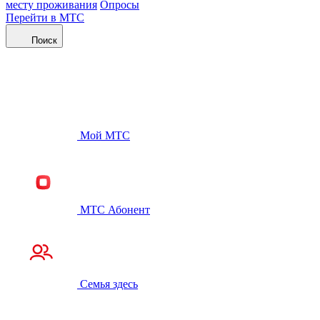
месту проживания
Опросы
Перейти в МТС
Поиск
Мой МТС
МТС Абонент
Семья здесь