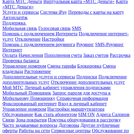
Карта МТС Деньги
Виртуальная карта «МТС Деньги»
Карта
«МТС Деньги»
Услуги и сервисы
Система iPay
Переводы с карты на карту
Автоплатёж
Поддержка
Мобильная связь
Голосовая связь
SMS
Помощь с подключением Интернета
Подключение интернет-
услуг
Отключение
Настройки
Помощь с подключением роуминга
Роуминг
SMS-Роуминг
Интернет
Оплата
Начисления
Пополнения счета
Заказ счетов
Рассрочка
Проверка баланса
Управление номером
Смена тарифа
Блокировка
Смена
владельца
Расторжение
Дополнительные услуги и сервисы
Подписки
Подключение
дополнительных услуг
Отключение дополнительных услуг
Мой МТС
Личный кабинет управления подписками
Мобильный Помощник
Запрос пароля для доступа к
Мобильному Помощнику
Справочная информация
Фиксированный интернет
Вход в личный кабинет
Управление номером
Настройки маршрутизатора
Обслуживание
Как стать абонентом
SIM ON
Адреса Салонов
Связи
Зона покрытия
Покупка оборудования в рассрочку
Часто задаваемые вопросы
Договоры
Другие публичные
оферты
Работы на сети
Сервисные центры
Обслуживание по