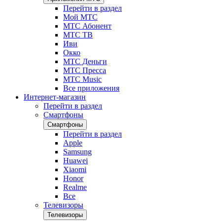
Перейти в раздел
Мой МТС
МТС Абонент
МТС ТВ
Иви
Окко
МТС Деньги
МТС Пресса
МТС Music
Все приложения
Интернет-магазин
Перейти в раздел
Смартфоны
Смартфоны
Перейти в раздел
Apple
Samsung
Huawei
Xiaomi
Honor
Realme
Все
Телевизоры
Телевизоры