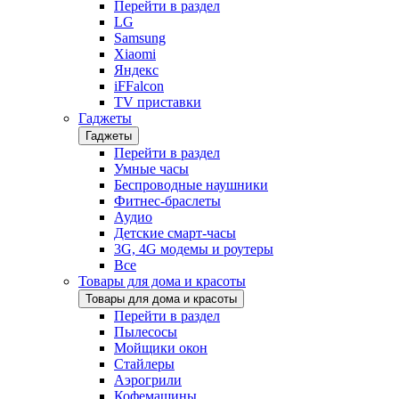
Перейти в раздел
LG
Samsung
Xiaomi
Яндекс
iFFalcon
TV приставки
Гаджеты
Гаджеты
Перейти в раздел
Умные часы
Беспроводные наушники
Фитнес-браслеты
Аудио
Детские смарт-часы
3G, 4G модемы и роутеры
Все
Товары для дома и красоты
Товары для дома и красоты
Перейти в раздел
Пылесосы
Мойщики окон
Стайлеры
Аэрогрили
Кофемашины