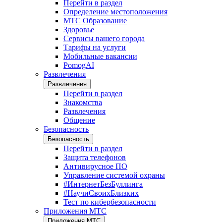
Перейти в раздел
Определение местоположения
МТС Образование
Здоровье
Сервисы вашего города
Тарифы на услуги
Мобильные вакансии
PomogAI
Развлечения
Развлечения
Перейти в раздел
Знакомства
Развлечения
Общение
Безопасность
Безопасность
Перейти в раздел
Защита телефонов
Антивирусное ПО
Управление системой охраны
#ИнтернетБезБуллинга
#НаучиСвоихБлизких
Тест по кибербезопасности
Приложения МТС
Приложения МТС