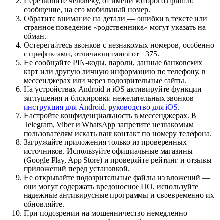
Перезвоните человеку, от имени которого пришло
сообщение, на его мобильный номер.
Обратите внимание на детали — ошибки в тексте или
странное поведение «родственника» могут указать на
обман.
Остерегайтесь звонков с незнакомых номеров, особенно
с префиксами, отличающимися от +375.
Не сообщайте PIN-коды, пароли, данные банковских
карт или другую личную информацию по телефону, в
мессенджерах или через подозрительные сайты.
На устройствах Android и iOS активируйте функции
заглушения и блокировки нежелательных звонков —
инструкция для Android
,
руководство для iOS
.
Настройте конфиденциальность в мессенджерах. В
Telegram, Viber и WhatsApp запретите незнакомым
пользователям искать ваш контакт по номеру телефона.
Загружайте приложения только из проверенных
источников. Используйте официальные магазины
(Google Play, App Store) и проверяйте рейтинг и отзывы
приложений перед установкой.
Не открывайте подозрительные файлы из вложений —
они могут содержать вредоносное ПО, используйте
надежные антивирусные программы и своевременно их
обновляйте.
При подозрении на мошенничество немедленно