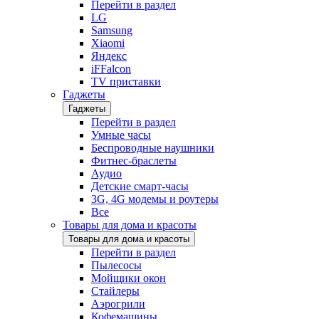
Перейти в раздел
LG
Samsung
Xiaomi
Яндекс
iFFalcon
TV приставки
Гаджеты
Гаджеты
Перейти в раздел
Умные часы
Беспроводные наушники
Фитнес-браслеты
Аудио
Детские смарт-часы
3G, 4G модемы и роутеры
Все
Товары для дома и красоты
Товары для дома и красоты
Перейти в раздел
Пылесосы
Мойщики окон
Стайлеры
Аэрогрили
Кофемашины