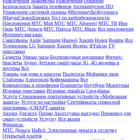
Развлечения
Знакомства
Развлечения
Общение
Безопасность
Защита телефонов
Антивирусное ПО
Управление системой охраны
#ИнтернетБезБуллинга
#НаучиСвоихБлизких
Тест по кибербезопасности
Приложения МТС
Мой МТС
МТС Абонент
МТС ТВ
Иви
Окко
МТС Деньги
МТС Пресса
МТС Music
Все приложения
Интернет-магазин
Смартфоны
Apple
Samsung
Huawei
Xiaomi
Honor
Realme
Все
Телевизоры
LG
Samsung
Xiaomi
Яндекс
iFFalcon
TV
приставки
Гаджеты
Умные часы
Беспроводные наушники
Фитнес-
браслеты
Аудио
Детские смарт-часы
3G, 4G модемы и
роутеры
Все
Товары для дома и красоты
Пылесосы
Мойщики окон
Стайлеры
Аэрогрили
Кофемашины
Все
Компьютеры и периферия
Планшеты
Ноутбуки
Мониторы
Игровые приставки
Игровые девайсы
Саундбары
Услуги
Страхование портативных устройств «Мобильная
защита»
Услуги по настройке
Сертификаты сервисной
программы «СМАРТ-защита
Акции
Для всех
Промо
Аксессуары выгодно
Промокод для
смарт-устройств
Услуги+
Все акции
Финансы
МТС Деньги
НаВсё. Электронные деньги в отсрочку
Открытый платёж