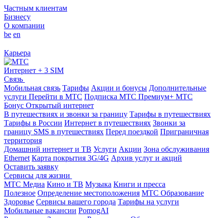
Частным клиентам
Бизнесу
О компании
be
en
Карьера
Интернет + 3 SIM
Связь
Мобильная связь
Тарифы
Акции и бонусы
Дополнительные
услуги
Перейти в МТС
Подписка МТС Премиум+
МТС
Бонус
Открытый интернет
В путешествиях и звонки за границу
Тарифы в путешествиях
Тарифы в России
Интернет в путешествиях
Звонки за
границу
SMS в путешествиях
Перед поездкой
Приграничная
территория
Домашний интернет и ТВ
Услуги
Акции
Зона обслуживания
Ethernet
Карта покрытия 3G/4G
Архив услуг и акций
Оставить заявку
Сервисы для жизни
МТС Медиа
Кино и ТВ
Музыка
Книги и пресса
Полезное
Определение местоположения
МТС Образование
Здоровье
Сервисы вашего города
Тарифы на услуги
Мобильные вакансии
PomogAI