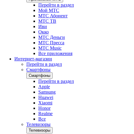
Перейти в раздел
Мой МТС
МТС Абонент
МТС ТВ
Иви
Окко
МТС Деньги
МТС Пресса
МТС Music
Все приложения
Интернет-магазин
Перейти в раздел
Смартфоны
Смартфоны
Перейти в раздел
Apple
Samsung
Huawei
Xiaomi
Honor
Realme
Все
Телевизоры
Телевизоры