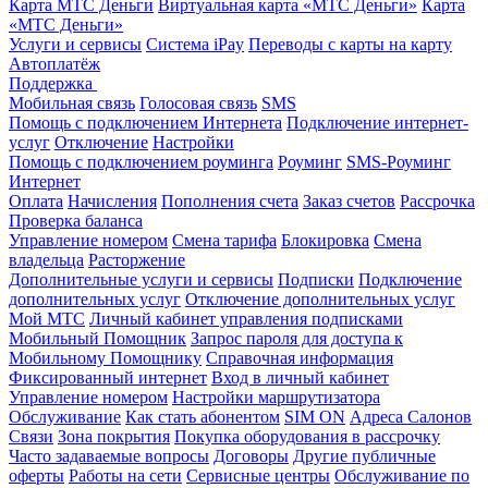
Карта МТС Деньги
Виртуальная карта «МТС Деньги»
Карта
«МТС Деньги»
Услуги и сервисы
Система iPay
Переводы с карты на карту
Автоплатёж
Поддержка
Мобильная связь
Голосовая связь
SMS
Помощь с подключением Интернета
Подключение интернет-
услуг
Отключение
Настройки
Помощь с подключением роуминга
Роуминг
SMS-Роуминг
Интернет
Оплата
Начисления
Пополнения счета
Заказ счетов
Рассрочка
Проверка баланса
Управление номером
Смена тарифа
Блокировка
Смена
владельца
Расторжение
Дополнительные услуги и сервисы
Подписки
Подключение
дополнительных услуг
Отключение дополнительных услуг
Мой МТС
Личный кабинет управления подписками
Мобильный Помощник
Запрос пароля для доступа к
Мобильному Помощнику
Справочная информация
Фиксированный интернет
Вход в личный кабинет
Управление номером
Настройки маршрутизатора
Обслуживание
Как стать абонентом
SIM ON
Адреса Салонов
Связи
Зона покрытия
Покупка оборудования в рассрочку
Часто задаваемые вопросы
Договоры
Другие публичные
оферты
Работы на сети
Сервисные центры
Обслуживание по