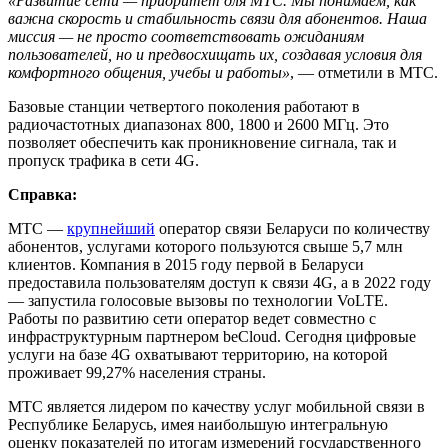
«Развитие сети — приоритет для МТС. Мы понимаем, как
важна скорость и стабильность связи для абонентов. Наша
миссия — не просто соответствовать ожиданиям
пользователей, но и предвосхищать их, создавая условия для
комфортного общения, учебы и работы»
, — отметили в МТС.
Базовые станции четвертого поколения работают в
радиочастотных диапазонах 800, 1800 и 2600 МГц. Это
позволяет обеспечить как проникновение сигнала, так и
пропуск трафика в сети 4G.
Справка:
МТС —
крупнейший
оператор связи Беларуси по количеству
абонентов, услугами которого пользуются свыше 5,7 млн
клиентов. Компания в 2015 году первой в Беларуси
предоставила пользователям доступ к связи 4G, а в 2022 году
— запустила голосовые вызовы по технологии VoLTE.
Работы по развитию сети оператор ведет совместно с
инфраструктурным партнером beCloud. Сегодня цифровые
услуги на базе 4G охватывают территорию, на которой
проживает 99,27% населения страны.
МТС является лидером по качеству услуг мобильной связи в
Республике Беларусь, имея наибольшую интегральную
оценку показателей по итогам измерений государственного