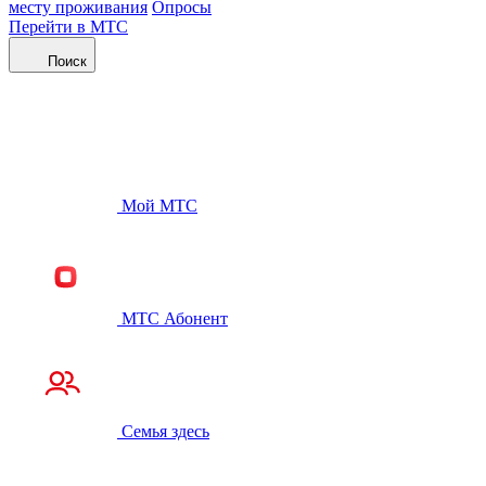
месту проживания
Опросы
Перейти в МТС
Поиск
Мой МТС
МТС Абонент
Семья здесь