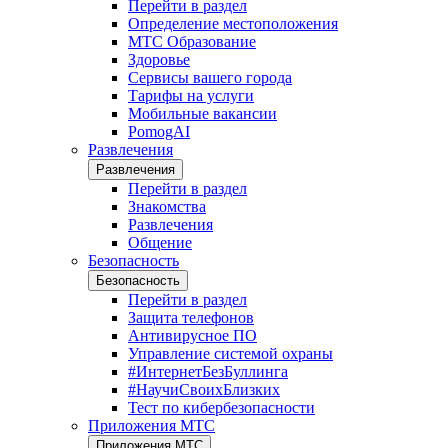
Перейти в раздел
Определение местоположения
МТС Образование
Здоровье
Сервисы вашего города
Тарифы на услуги
Мобильные вакансии
PomogAI
Развлечения
Развлечения
Перейти в раздел
Знакомства
Развлечения
Общение
Безопасность
Безопасность
Перейти в раздел
Защита телефонов
Антивирусное ПО
Управление системой охраны
#ИнтернетБезБуллинга
#НаучиСвоихБлизких
Тест по кибербезопасности
Приложения МТС
Приложения МТС