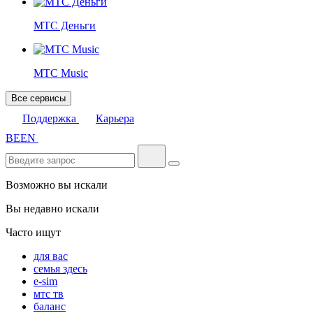
МТС Деньги
МТС Music
Все сервисы
Поддержка
Карьера
BE
EN
Возможно вы искали
Вы недавно искали
Часто ищут
для вас
семья здесь
e-sim
мтс тв
баланс