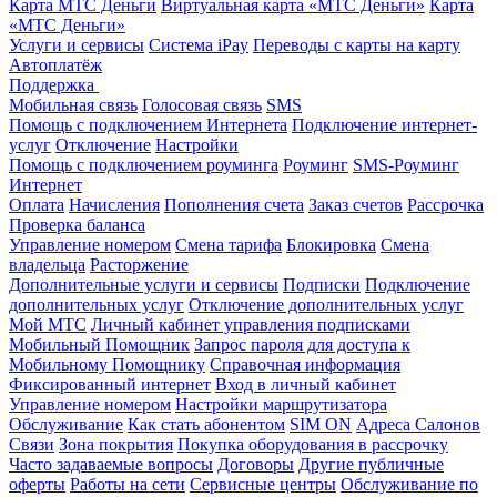
Карта МТС Деньги
Виртуальная карта «МТС Деньги»
Карта
«МТС Деньги»
Услуги и сервисы
Система iPay
Переводы с карты на карту
Автоплатёж
Поддержка
Мобильная связь
Голосовая связь
SMS
Помощь с подключением Интернета
Подключение интернет-
услуг
Отключение
Настройки
Помощь с подключением роуминга
Роуминг
SMS-Роуминг
Интернет
Оплата
Начисления
Пополнения счета
Заказ счетов
Рассрочка
Проверка баланса
Управление номером
Смена тарифа
Блокировка
Смена
владельца
Расторжение
Дополнительные услуги и сервисы
Подписки
Подключение
дополнительных услуг
Отключение дополнительных услуг
Мой МТС
Личный кабинет управления подписками
Мобильный Помощник
Запрос пароля для доступа к
Мобильному Помощнику
Справочная информация
Фиксированный интернет
Вход в личный кабинет
Управление номером
Настройки маршрутизатора
Обслуживание
Как стать абонентом
SIM ON
Адреса Салонов
Связи
Зона покрытия
Покупка оборудования в рассрочку
Часто задаваемые вопросы
Договоры
Другие публичные
оферты
Работы на сети
Сервисные центры
Обслуживание по