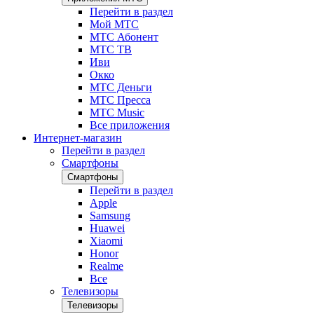
Перейти в раздел
Мой МТС
МТС Абонент
МТС ТВ
Иви
Окко
МТС Деньги
МТС Пресса
МТС Music
Все приложения
Интернет-магазин
Перейти в раздел
Смартфоны
Смартфоны
Перейти в раздел
Apple
Samsung
Huawei
Xiaomi
Honor
Realme
Все
Телевизоры
Телевизоры