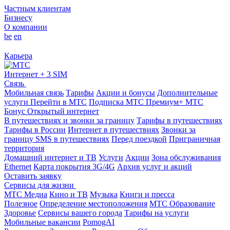
Частным клиентам
Бизнесу
О компании
be
en
Карьера
Интернет + 3 SIM
Связь
Мобильная связь
Тарифы
Акции и бонусы
Дополнительные
услуги
Перейти в МТС
Подписка МТС Премиум+
МТС
Бонус
Открытый интернет
В путешествиях и звонки за границу
Тарифы в путешествиях
Тарифы в России
Интернет в путешествиях
Звонки за
границу
SMS в путешествиях
Перед поездкой
Приграничная
территория
Домашний интернет и ТВ
Услуги
Акции
Зона обслуживания
Ethernet
Карта покрытия 3G/4G
Архив услуг и акций
Оставить заявку
Сервисы для жизни
МТС Медиа
Кино и ТВ
Музыка
Книги и пресса
Полезное
Определение местоположения
МТС Образование
Здоровье
Сервисы вашего города
Тарифы на услуги
Мобильные вакансии
PomogAI