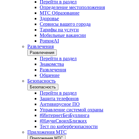
Перейти в раздел
Определение местоположения
МТС Образование
Здоровье
Сервисы вашего города
Тарифы на услуги
Мобильные вакансии
PomogAI
Развлечения
Развлечения
Перейти в раздел
Знакомства
Развлечения
Общение
Безопасность
Безопасность
Перейти в раздел
Защита телефонов
Антивирусное ПО
Управление системой охраны
#ИнтернетБезБуллинга
#НаучиСвоихБлизких
Тест по кибербезопасности
Приложения МТС
Приложения МТС