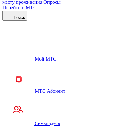
месту проживания
Опросы
Перейти в МТС
Поиск
Мой МТС
МТС Абонент
Семья здесь