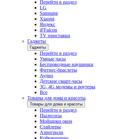
Перейти в раздел
LG
Samsung
Xiaomi
Яндекс
iFFalcon
TV приставки
Гаджеты
Гаджеты
Перейти в раздел
Умные часы
Беспроводные наушники
Фитнес-браслеты
Аудио
Детские смарт-часы
3G, 4G модемы и роутеры
Все
Товары для дома и красоты
Товары для дома и красоты
Перейти в раздел
Пылесосы
Мойщики окон
Стайлеры
Аэрогрили
Кофемашины