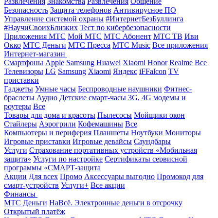
Развлечения
Знакомства
Развлечения
Общение
Безопасность
Защита телефонов
Антивирусное ПО
Управление системой охраны
#ИнтернетБезБуллинга
#НаучиСвоихБлизких
Тест по кибербезопасности
Приложения МТС
Мой МТС
МТС Абонент
МТС ТВ
Иви
Окко
МТС Деньги
МТС Пресса
МТС Music
Все приложения
Интернет-магазин
Смартфоны
Apple
Samsung
Huawei
Xiaomi
Honor
Realme
Все
Телевизоры
LG
Samsung
Xiaomi
Яндекс
iFFalcon
TV
приставки
Гаджеты
Умные часы
Беспроводные наушники
Фитнес-
браслеты
Аудио
Детские смарт-часы
3G, 4G модемы и
роутеры
Все
Товары для дома и красоты
Пылесосы
Мойщики окон
Стайлеры
Аэрогрили
Кофемашины
Все
Компьютеры и периферия
Планшеты
Ноутбуки
Мониторы
Игровые приставки
Игровые девайсы
Саундбары
Услуги
Страхование портативных устройств «Мобильная
защита»
Услуги по настройке
Сертификаты сервисной
программы «СМАРТ-защита
Акции
Для всех
Промо
Аксессуары выгодно
Промокод для
смарт-устройств
Услуги+
Все акции
Финансы
МТС Деньги
НаВсё. Электронные деньги в отсрочку
Открытый платёж