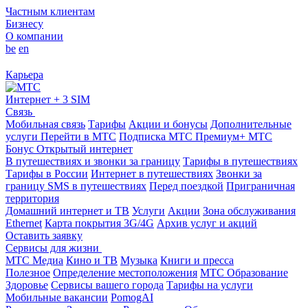
Частным клиентам
Бизнесу
О компании
be
en
Карьера
Интернет + 3 SIM
Связь
Мобильная связь
Тарифы
Акции и бонусы
Дополнительные
услуги
Перейти в МТС
Подписка МТС Премиум+
МТС
Бонус
Открытый интернет
В путешествиях и звонки за границу
Тарифы в путешествиях
Тарифы в России
Интернет в путешествиях
Звонки за
границу
SMS в путешествиях
Перед поездкой
Приграничная
территория
Домашний интернет и ТВ
Услуги
Акции
Зона обслуживания
Ethernet
Карта покрытия 3G/4G
Архив услуг и акций
Оставить заявку
Сервисы для жизни
МТС Медиа
Кино и ТВ
Музыка
Книги и пресса
Полезное
Определение местоположения
МТС Образование
Здоровье
Сервисы вашего города
Тарифы на услуги
Мобильные вакансии
PomogAI