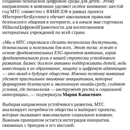
созданию безопасной цифровой среды для детей. Этому
направлению в компании уделяют особое внимание: шестой
год МТС совместно с ЮНИСЕФ в рамках проекта
#ИнтернетБезБуллинга обучает школьников правилам
безопасного общения в интернете, а в начале мая стартовала
#ШколаЦифровойГрамотности для воспитанников
интернатных учреждений по всей стране.
«Мы в МТС стремимся сделать технологии доступными,
безопасными и полезными для всех. Этот тезис лежит в
основе фундаментальных ESG-проектов компании, играя
фундаментальную роль в нашей стратегии устойчивого
развития. Бизнес должен активно поддерживать детей, ведь
инвестиции в их образование, защиту и цифровую адаптацию
— это вклад в будущее общества. Именно поэтому компания
уделяет пристальное внимание инициативам, которые
формируют безопасную и экологичную онлайн-среду, создают
условия, где технология — инструмент роста и социальной
интеграции»
, — подчеркнула
Мария Канасевич
.
Выбирая направления устойчивого развития, МТС
анализирует потребности общества и выбирает проекты,
которые оказывают максимальное социальное влияние.
Важным принципом остается интеграция инициатив,
связанных с брендом и его миссией.