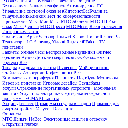
Развлечения
Знакомства
Развлечения
Общение
Безопасность
Защита телефонов
Антивирусное ПО
Управление системой охраны
#ИнтернетБезБуллинга
#НаучиСвоихБлизких
Тест по кибербезопасности
Приложения МТС
Мой МТС
МТС Абонент
МТС ТВ
Иви
Окко
МТС Деньги
МТС Пресса
МТС Music
Все приложения
Интернет-магазин
Смартфоны
Apple
Samsung
Huawei
Xiaomi
Honor
Realme
Все
Телевизоры
LG
Samsung
Xiaomi
Яндекс
iFFalcon
TV
приставки
Гаджеты
Умные часы
Беспроводные наушники
Фитнес-
браслеты
Аудио
Детские смарт-часы
3G, 4G модемы и
роутеры
Все
Товары для дома и красоты
Пылесосы
Мойщики окон
Стайлеры
Аэрогрили
Кофемашины
Все
Компьютеры и периферия
Планшеты
Ноутбуки
Мониторы
Игровые приставки
Игровые девайсы
Саундбары
Услуги
Страхование портативных устройств «Мобильная
защита»
Услуги по настройке
Сертификаты сервисной
программы «СМАРТ-защита
Акции
Для всех
Промо
Аксессуары выгодно
Промокод для
смарт-устройств
Услуги+
Все акции
Финансы
МТС Деньги
НаВсё. Электронные деньги в отсрочку
Открытый платёж