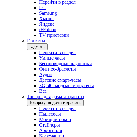
Перейти в раздел
LG
Samsung
Xiaomi
Яндекс
iFFalcon
TV приставки
Гаджеты
Гаджеты
Перейти в раздел
Умные часы
Беспроводные наушники
Фитнес-браслеты
Аудио
Детские смарт-часы
3G, 4G модемы и роутеры
Все
Товары для дома и красоты
Товары для дома и красоты
Перейти в раздел
Пылесосы
Мойщики окон
Стайлеры
Аэрогрили
Кофемашины