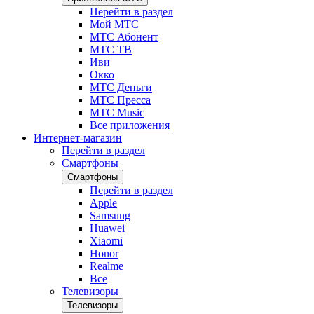
Перейти в раздел
Мой МТС
МТС Абонент
МТС ТВ
Иви
Окко
МТС Деньги
МТС Пресса
МТС Music
Все приложения
Интернет-магазин
Перейти в раздел
Смартфоны
Смартфоны
Перейти в раздел
Apple
Samsung
Huawei
Xiaomi
Honor
Realme
Все
Телевизоры
Телевизоры