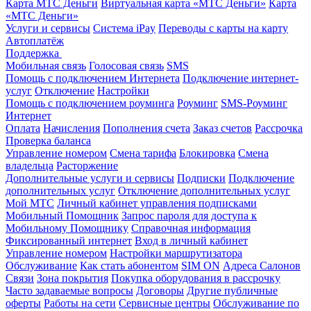
Карта МТС Деньги
Виртуальная карта «МТС Деньги»
Карта
«МТС Деньги»
Услуги и сервисы
Система iPay
Переводы с карты на карту
Автоплатёж
Поддержка
Мобильная связь
Голосовая связь
SMS
Помощь с подключением Интернета
Подключение интернет-
услуг
Отключение
Настройки
Помощь с подключением роуминга
Роуминг
SMS-Роуминг
Интернет
Оплата
Начисления
Пополнения счета
Заказ счетов
Рассрочка
Проверка баланса
Управление номером
Смена тарифа
Блокировка
Смена
владельца
Расторжение
Дополнительные услуги и сервисы
Подписки
Подключение
дополнительных услуг
Отключение дополнительных услуг
Мой МТС
Личный кабинет управления подписками
Мобильный Помощник
Запрос пароля для доступа к
Мобильному Помощнику
Справочная информация
Фиксированный интернет
Вход в личный кабинет
Управление номером
Настройки маршрутизатора
Обслуживание
Как стать абонентом
SIM ON
Адреса Салонов
Связи
Зона покрытия
Покупка оборудования в рассрочку
Часто задаваемые вопросы
Договоры
Другие публичные
оферты
Работы на сети
Сервисные центры
Обслуживание по