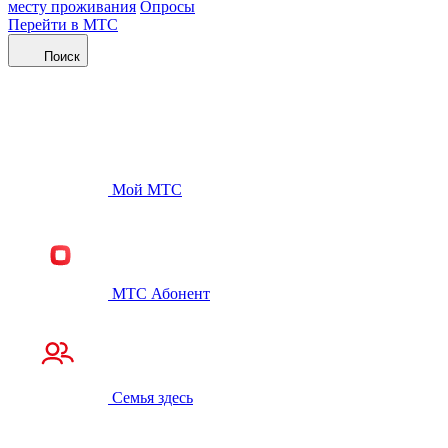
месту проживания
Опросы
Перейти в МТС
Поиск
Мой МТС
МТС Абонент
Семья здесь