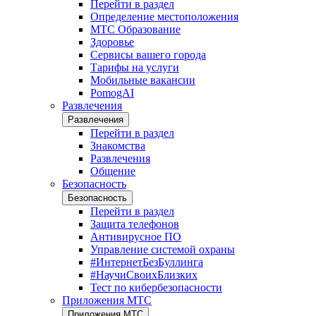
Перейти в раздел
Определение местоположения
МТС Образование
Здоровье
Сервисы вашего города
Тарифы на услуги
Мобильные вакансии
PomogAI
Развлечения
Развлечения
Перейти в раздел
Знакомства
Развлечения
Общение
Безопасность
Безопасность
Перейти в раздел
Защита телефонов
Антивирусное ПО
Управление системой охраны
#ИнтернетБезБуллинга
#НаучиСвоихБлизких
Тест по кибербезопасности
Приложения МТС
Приложения МТС