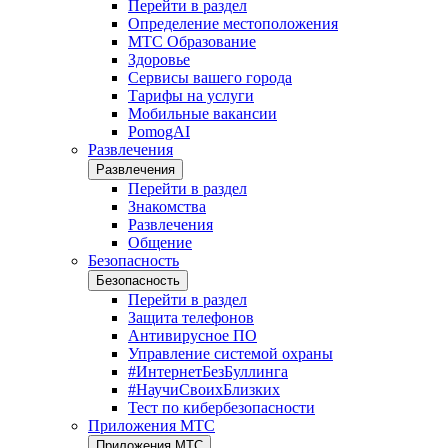
Перейти в раздел
Определение местоположения
МТС Образование
Здоровье
Сервисы вашего города
Тарифы на услуги
Мобильные вакансии
PomogAI
Развлечения
Развлечения
Перейти в раздел
Знакомства
Развлечения
Общение
Безопасность
Безопасность
Перейти в раздел
Защита телефонов
Антивирусное ПО
Управление системой охраны
#ИнтернетБезБуллинга
#НаучиСвоихБлизких
Тест по кибербезопасности
Приложения МТС
Приложения МТС