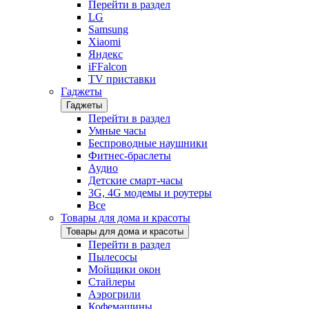
Перейти в раздел
LG
Samsung
Xiaomi
Яндекс
iFFalcon
TV приставки
Гаджеты
Гаджеты
Перейти в раздел
Умные часы
Беспроводные наушники
Фитнес-браслеты
Аудио
Детские смарт-часы
3G, 4G модемы и роутеры
Все
Товары для дома и красоты
Товары для дома и красоты
Перейти в раздел
Пылесосы
Мойщики окон
Стайлеры
Аэрогрили
Кофемашины