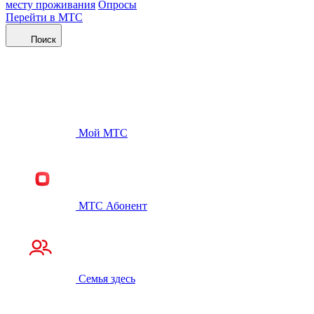
месту проживания
Опросы
Перейти в МТС
Поиск
Мой МТС
МТС Абонент
Семья здесь