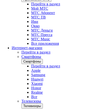
Перейти в раздел
Мой МТС
МТС Абонент
МТС ТВ
Иви
Окко
МТС Деньги
МТС Пресса
МТС Music
Все приложения
Интернет-магазин
Перейти в раздел
Смартфоны
Смартфоны
Перейти в раздел
Apple
Samsung
Huawei
Xiaomi
Honor
Realme
Все
Телевизоры
Телевизоры