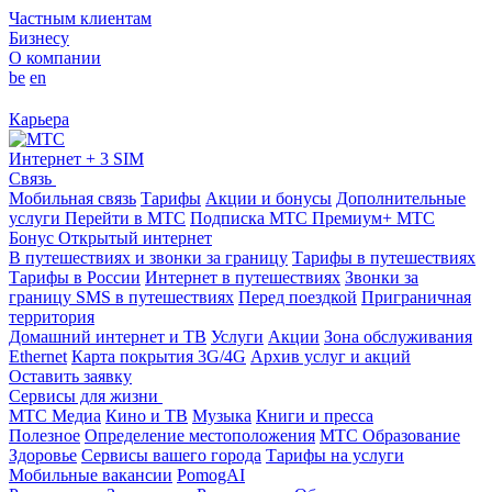
Частным клиентам
Бизнесу
О компании
be
en
Карьера
Интернет + 3 SIM
Связь
Мобильная связь
Тарифы
Акции и бонусы
Дополнительные
услуги
Перейти в МТС
Подписка МТС Премиум+
МТС
Бонус
Открытый интернет
В путешествиях и звонки за границу
Тарифы в путешествиях
Тарифы в России
Интернет в путешествиях
Звонки за
границу
SMS в путешествиях
Перед поездкой
Приграничная
территория
Домашний интернет и ТВ
Услуги
Акции
Зона обслуживания
Ethernet
Карта покрытия 3G/4G
Архив услуг и акций
Оставить заявку
Сервисы для жизни
МТС Медиа
Кино и ТВ
Музыка
Книги и пресса
Полезное
Определение местоположения
МТС Образование
Здоровье
Сервисы вашего города
Тарифы на услуги
Мобильные вакансии
PomogAI