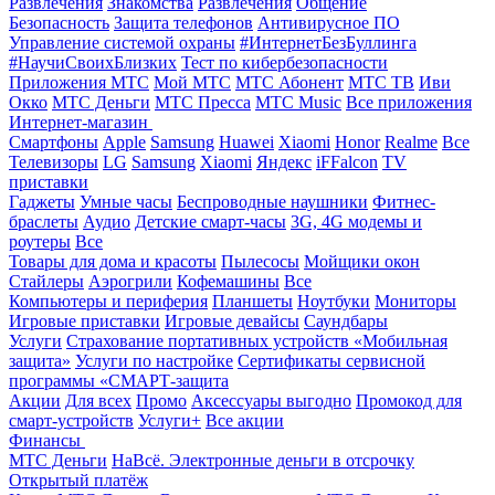
Развлечения
Знакомства
Развлечения
Общение
Безопасность
Защита телефонов
Антивирусное ПО
Управление системой охраны
#ИнтернетБезБуллинга
#НаучиСвоихБлизких
Тест по кибербезопасности
Приложения МТС
Мой МТС
МТС Абонент
МТС ТВ
Иви
Окко
МТС Деньги
МТС Пресса
МТС Music
Все приложения
Интернет-магазин
Смартфоны
Apple
Samsung
Huawei
Xiaomi
Honor
Realme
Все
Телевизоры
LG
Samsung
Xiaomi
Яндекс
iFFalcon
TV
приставки
Гаджеты
Умные часы
Беспроводные наушники
Фитнес-
браслеты
Аудио
Детские смарт-часы
3G, 4G модемы и
роутеры
Все
Товары для дома и красоты
Пылесосы
Мойщики окон
Стайлеры
Аэрогрили
Кофемашины
Все
Компьютеры и периферия
Планшеты
Ноутбуки
Мониторы
Игровые приставки
Игровые девайсы
Саундбары
Услуги
Страхование портативных устройств «Мобильная
защита»
Услуги по настройке
Сертификаты сервисной
программы «СМАРТ-защита
Акции
Для всех
Промо
Аксессуары выгодно
Промокод для
смарт-устройств
Услуги+
Все акции
Финансы
МТС Деньги
НаВсё. Электронные деньги в отсрочку
Открытый платёж