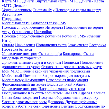
Карта МТС Деньги
Виртуальная карта «МТС Деньги»
Карта
«МТС Деньги»
Услуги и сервисы
Система iPay
Переводы с карты на карту
Автоплатёж
Поддержка
Мобильная связь
Голосовая связь
SMS
Помощь с подключением Интернета
Подключение интернет-
услуг
Отключение
Настройки
Помощь с подключением роуминга
Роуминг
SMS-Роуминг
Интернет
Оплата
Начисления
Пополнения счета
Заказ счетов
Рассрочка
Проверка баланса
Управление номером
Смена тарифа
Блокировка
Смена
владельца
Расторжение
Дополнительные услуги и сервисы
Подписки
Подключение
дополнительных услуг
Отключение дополнительных услуг
Мой МТС
Личный кабинет управления подписками
Мобильный Помощник
Запрос пароля для доступа к
Мобильному Помощнику
Справочная информация
Фиксированный интернет
Вход в личный кабинет
Управление номером
Настройки маршрутизатора
Обслуживание
Как стать абонентом
SIM ON
Адреса Салонов
Связи
Зона покрытия
Покупка оборудования в рассрочку
Часто задаваемые вопросы
Договоры
Другие публичные
оферты
Работы на сети
Сервисные центры
Обслуживание по