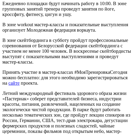
Ежедневно площадки будут начинать работу в 10:00. В зоне
групповых занятий тренера проведут занятия по йоге,
кроссфиту, фитнесу, цигун и ушу.
В зоне workout мастер-классы и показательные выступления
организует Молодежная федерация воркаута.
В зоне скейтбординга в субботу пройдут профессиональные
соревнования от Белорусской федерации скейтбординга с
участием не менее 100 человек. В воскресенье скейтбордисты
выступят с показательными выступлениями и проведут
мастер-классы.
Принять участие в мастер-классах #МояТренировкаСегодня
можно бесплатно: для этого необходимо зарегистрироваться
на
сайте
проекта.
Летний международный фестиваль здорового образа жизни
«Пастернак» соберет представителей бизнеса, индустрии
красоты, питания, развлечений, нацеленных на создание
экологически чистой продукции. В парке будут работать
несколько тематических зон, где пройдут лекции спикеров из
России, Германии, США, тест-драв электрокара, дегустации
фермерских продуктов и полезных сладостей, чайные
церемонии, показы фильмов под открытым небо, мастер-