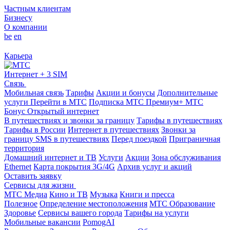
Частным клиентам
Бизнесу
О компании
be
en
Карьера
Интернет + 3 SIM
Связь
Мобильная связь
Тарифы
Акции и бонусы
Дополнительные
услуги
Перейти в МТС
Подписка МТС Премиум+
МТС
Бонус
Открытый интернет
В путешествиях и звонки за границу
Тарифы в путешествиях
Тарифы в России
Интернет в путешествиях
Звонки за
границу
SMS в путешествиях
Перед поездкой
Приграничная
территория
Домашний интернет и ТВ
Услуги
Акции
Зона обслуживания
Ethernet
Карта покрытия 3G/4G
Архив услуг и акций
Оставить заявку
Сервисы для жизни
МТС Медиа
Кино и ТВ
Музыка
Книги и пресса
Полезное
Определение местоположения
МТС Образование
Здоровье
Сервисы вашего города
Тарифы на услуги
Мобильные вакансии
PomogAI