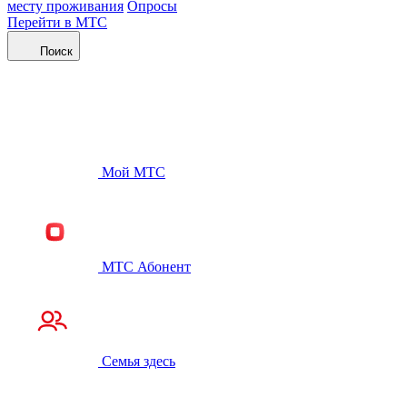
месту проживания
Опросы
Перейти в МТС
Поиск
Мой МТС
МТС Абонент
Семья здесь