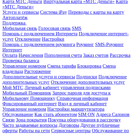
Карта МТС Деньги
Виртуальная карта «МТС Деньги»
Карта
«МТС Деньги»
Услуги и сервисы
Система iPay
Переводы с карты на карту
Автоплатёж
Поддержка
Мобильная связь
Голосовая связь
SMS
Помощь с подключением Интернета
Подключение интернет-
услуг
Отключение
Настройки
Помощь с подключением роуминга
Роуминг
SMS-Роуминг
Интернет
Оплата
Начисления
Пополнения счета
Заказ счетов
Рассрочка
Проверка баланса
Управление номером
Смена тарифа
Блокировка
Смена
владельца
Расторжение
Дополнительные услуги и сервисы
Подписки
Подключение
дополнительных услуг
Отключение дополнительных услуг
Мой МТС
Личный кабинет управления подписками
Мобильный Помощник
Запрос пароля для доступа к
Мобильному Помощнику
Справочная информация
Фиксированный интернет
Вход в личный кабинет
Управление номером
Настройки маршрутизатора
Обслуживание
Как стать абонентом
SIM ON
Адреса Салонов
Связи
Зона покрытия
Покупка оборудования в рассрочку
Часто задаваемые вопросы
Договоры
Другие публичные
оферты
Работы на сети
Сервисные центры
Обслуживание по