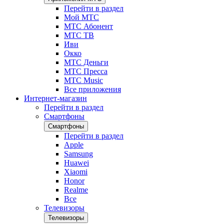
Перейти в раздел
Мой МТС
МТС Абонент
МТС ТВ
Иви
Окко
МТС Деньги
МТС Пресса
МТС Music
Все приложения
Интернет-магазин
Перейти в раздел
Смартфоны
Смартфоны
Перейти в раздел
Apple
Samsung
Huawei
Xiaomi
Honor
Realme
Все
Телевизоры
Телевизоры