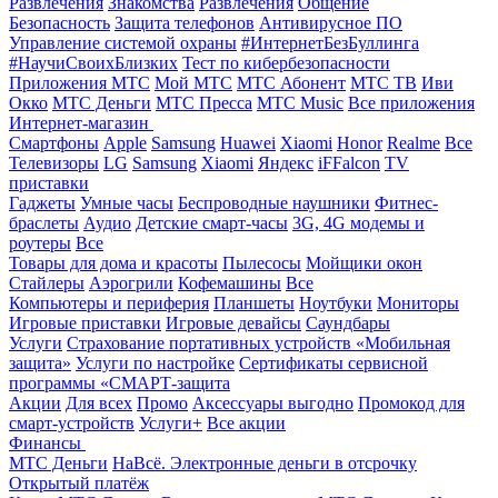
Развлечения
Знакомства
Развлечения
Общение
Безопасность
Защита телефонов
Антивирусное ПО
Управление системой охраны
#ИнтернетБезБуллинга
#НаучиСвоихБлизких
Тест по кибербезопасности
Приложения МТС
Мой МТС
МТС Абонент
МТС ТВ
Иви
Окко
МТС Деньги
МТС Пресса
МТС Music
Все приложения
Интернет-магазин
Смартфоны
Apple
Samsung
Huawei
Xiaomi
Honor
Realme
Все
Телевизоры
LG
Samsung
Xiaomi
Яндекс
iFFalcon
TV
приставки
Гаджеты
Умные часы
Беспроводные наушники
Фитнес-
браслеты
Аудио
Детские смарт-часы
3G, 4G модемы и
роутеры
Все
Товары для дома и красоты
Пылесосы
Мойщики окон
Стайлеры
Аэрогрили
Кофемашины
Все
Компьютеры и периферия
Планшеты
Ноутбуки
Мониторы
Игровые приставки
Игровые девайсы
Саундбары
Услуги
Страхование портативных устройств «Мобильная
защита»
Услуги по настройке
Сертификаты сервисной
программы «СМАРТ-защита
Акции
Для всех
Промо
Аксессуары выгодно
Промокод для
смарт-устройств
Услуги+
Все акции
Финансы
МТС Деньги
НаВсё. Электронные деньги в отсрочку
Открытый платёж