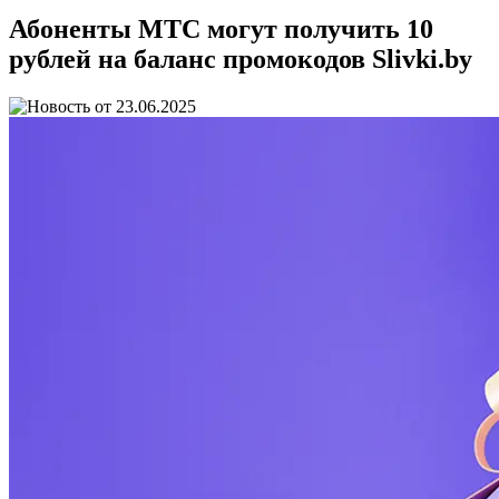
Абоненты МТС могут получить 10
рублей на баланс промокодов Slivki.by
23.06.2025