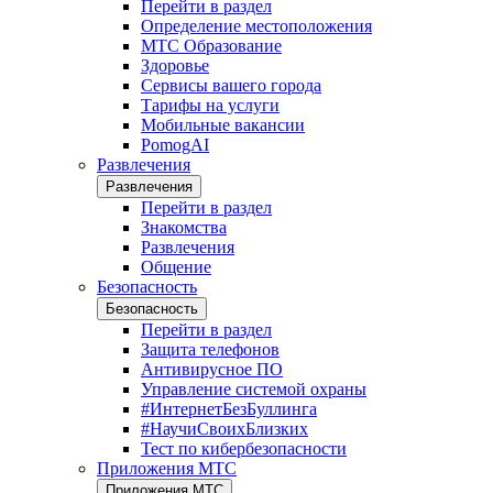
Перейти в раздел
Определение местоположения
МТС Образование
Здоровье
Сервисы вашего города
Тарифы на услуги
Мобильные вакансии
PomogAI
Развлечения
Развлечения
Перейти в раздел
Знакомства
Развлечения
Общение
Безопасность
Безопасность
Перейти в раздел
Защита телефонов
Антивирусное ПО
Управление системой охраны
#ИнтернетБезБуллинга
#НаучиСвоихБлизких
Тест по кибербезопасности
Приложения МТС
Приложения МТС