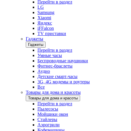
Перейти в раздел
LG
Samsung
Xiaomi
Яндекс
iFFalcon
TV приставки
Гаджеты
Гаджеты
Перейти в раздел
Умные часы
Беспроводные наушники
Фитнес-браслеты
Аудио
Детские смарт-часы
3G, 4G модемы и роутеры
Все
Товары для дома и красоты
Товары для дома и красоты
Перейти в раздел
Пылесосы
Мойщики окон
Стайлеры
Аэрогрили
Кофемашины