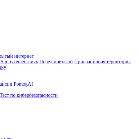
рытый интернет
S в путешествиях
Перед поездкой
Приграничная территория
вку
ансии
PomogAI
Тест по кибербезопасности