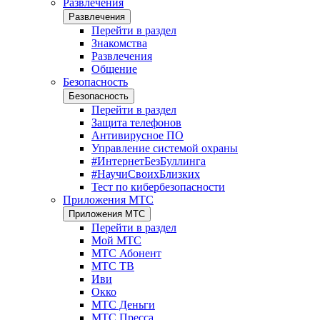
Развлечения
Развлечения
Перейти в раздел
Знакомства
Развлечения
Общение
Безопасность
Безопасность
Перейти в раздел
Защита телефонов
Антивирусное ПО
Управление системой охраны
#ИнтернетБезБуллинга
#НаучиСвоихБлизких
Тест по кибербезопасности
Приложения МТС
Приложения МТС
Перейти в раздел
Мой МТС
МТС Абонент
МТС ТВ
Иви
Окко
МТС Деньги
МТС Пресса