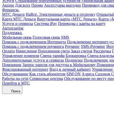
Услуги
Страхование портативных устройств «Мобильная защи
Акции
Для всех
Промо
Аксессуары выгодно
Промокод для сма
Финансы
МТС Деньги
НаВсё. Электронные деньги в отсрочку
Открытый
Карта МТС Деньги
Виртуальная карта «МТС Деньги»
Карта «
Услуги и сервисы
Система iPay
Переводы с карты на карту
Автоплатёж
Поддержка
Мобильная связь
Голосовая связь
SMS
Помощь с подключением Интернета
Подключение интернет-ус
Помощь с подключением роуминга
Роуминг
SMS-Роуминг
Инт
Оплата
Начисления
Пополнения счета
Заказ счетов
Рассрочка
П
Управление номером
Смена тарифа
Блокировка
Смена владель
Дополнительные услуги и сервисы
Подписки
Подключение до
Помощник
Запрос пароля для доступа к Мобильному Помощн
Фиксированный интернет
Вход в личный кабинет
Управление
Обслуживание
Как стать абонентом
SIM ON
Адреса Салонов С
Работы на сети
Сервисные центры
Обслуживание по месту пр
Перейти в МТС
Поиск