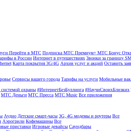
луги
Перейти в МТС
Подписка МТС Премиум+
МТС Бонус
Отк
арифы в России
Интернет в путешествиях
Звонки за границу
SM
hernet
Карта покрытия 3G/4G
Архив услуг и акций
Оставить зая
ровье
Сервисы вашего города
Тарифы на услуги
Мобильные вак
 системой охраны
#ИнтернетБезБуллинга
#НаучиСвоихБлизких
МТС Деньги
МТС Пресса
МТС Music
Все приложения
ты
Аудио
Детские смарт-часы
3G, 4G модемы и роутеры
Все
ы
Аэрогрили
Кофемашины
Все
овые приставки
Игровые девайсы
Саундбары