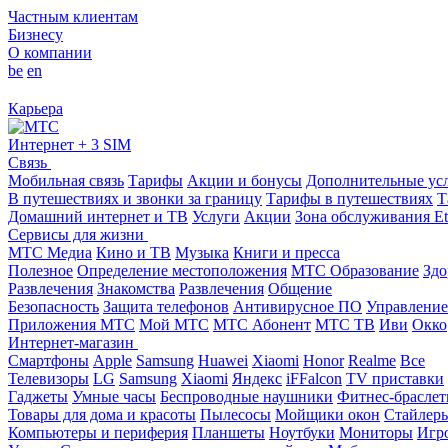
Частным клиентам
Бизнесу
О компании
be
en
Карьера
Интернет + 3 SIM
Связь
Мобильная связь
Тарифы
Акции и бонусы
Дополнительные ус
В путешествиях и звонки за границу
Тарифы в путешествиях
Т
Домашний интернет и ТВ
Услуги
Акции
Зона обслуживания Et
Сервисы для жизни
МТС Медиа
Кино и ТВ
Музыка
Книги и пресса
Полезное
Определение местоположения
МТС Образование
Здо
Развлечения
Знакомства
Развлечения
Общение
Безопасность
Защита телефонов
Антивирусное ПО
Управление
Приложения МТС
Мой МТС
МТС Абонент
МТС ТВ
Иви
Окко
Интернет-магазин
Смартфоны
Apple
Samsung
Huawei
Xiaomi
Honor
Realme
Все
Телевизоры
LG
Samsung
Xiaomi
Яндекс
iFFalcon
TV приставки
Гаджеты
Умные часы
Беспроводные наушники
Фитнес-брасле
Товары для дома и красоты
Пылесосы
Мойщики окон
Стайлер
Компьютеры и периферия
Планшеты
Ноутбуки
Мониторы
Игр