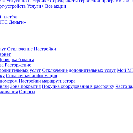
та»
Услуги по настройке
Сертификаты сервисной программы «
рт-устройств
Услуги+
Все акции
 платёж
МТС Деньги»
луг
Отключение
Настройки
ернет
роверка баланса
ца
Расторжение
полнительных услуг
Отключение дополнительных услуг
Мой М
ику
Справочная информация
 номером
Настройки маршрутизатора
вязи
Зона покрытия
Покупка оборудования в рассрочку
Часто з
оживания
Опросы