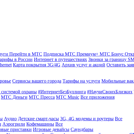
луги
Перейти в МТС
Подписка МТС Премиум+
МТС Бонус
Отк
арифы в России
Интернет в путешествиях
Звонки за границу
SM
hernet
Карта покрытия 3G/4G
Архив услуг и акций
Оставить зая
ровье
Сервисы вашего города
Тарифы на услуги
Мобильные вак
 системой охраны
#ИнтернетБезБуллинга
#НаучиСвоихБлизких
МТС Деньги
МТС Пресса
МТС Music
Все приложения
ты
Аудио
Детские смарт-часы
3G, 4G модемы и роутеры
Все
ы
Аэрогрили
Кофемашины
Все
овые приставки
Игровые девайсы
Саундбары