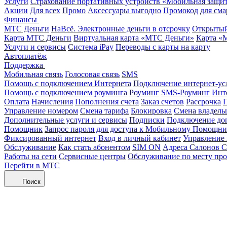
Услуги
Страхование портативных устройств «Мобильная защи
Акции
Для всех
Промо
Аксессуары выгодно
Промокод для сма
Финансы
МТС Деньги
НаВсё. Электронные деньги в отсрочку
Открытый
Карта МТС Деньги
Виртуальная карта «МТС Деньги»
Карта «
Услуги и сервисы
Система iPay
Переводы с карты на карту
Автоплатёж
Поддержка
Мобильная связь
Голосовая связь
SMS
Помощь с подключением Интернета
Подключение интернет-ус
Помощь с подключением роуминга
Роуминг
SMS-Роуминг
Инт
Оплата
Начисления
Пополнения счета
Заказ счетов
Рассрочка
П
Управление номером
Смена тарифа
Блокировка
Смена владель
Дополнительные услуги и сервисы
Подписки
Подключение до
Помощник
Запрос пароля для доступа к Мобильному Помощн
Фиксированный интернет
Вход в личный кабинет
Управление
Обслуживание
Как стать абонентом
SIM ON
Адреса Салонов С
Работы на сети
Сервисные центры
Обслуживание по месту пр
Перейти в МТС
Поиск