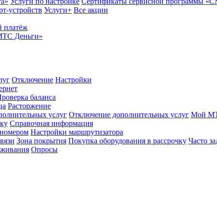
та»
Услуги по настройке
Сертификаты сервисной программы «
рт-устройств
Услуги+
Все акции
 платёж
МТС Деньги»
луг
Отключение
Настройки
ернет
роверка баланса
ца
Расторжение
полнительных услуг
Отключение дополнительных услуг
Мой М
ику
Справочная информация
 номером
Настройки маршрутизатора
вязи
Зона покрытия
Покупка оборудования в рассрочку
Часто з
оживания
Опросы