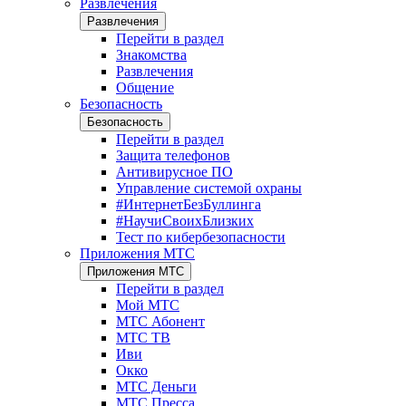
Развлечения
Развлечения
Перейти в раздел
Знакомства
Развлечения
Общение
Безопасность
Безопасность
Перейти в раздел
Защита телефонов
Антивирусное ПО
Управление системой охраны
#ИнтернетБезБуллинга
#НаучиСвоихБлизких
Тест по кибербезопасности
Приложения МТС
Приложения МТС
Перейти в раздел
Мой МТС
МТС Абонент
МТС ТВ
Иви
Окко
МТС Деньги
МТС Пресса