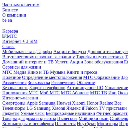
Частным клиентам
Бизнесу
О компании
be
en
Карьера
Интернет + 3 SIM
Связь
Мобильная связь
Тарифы
Акции и бонусы
Дополнительные ус
В путешествиях и звонки за границу
Тарифы в путешествиях
Т
Домашний интернет и ТВ
Услуги
Акции
Зона обслуживания Et
Сервисы для жизни
МТС Медиа
Кино и ТВ
Музыка
Книги и пресса
Полезное
Определение местоположения
МТС Образование
Здо
Развлечения
Знакомства
Развлечения
Общение
Безопасность
Защита телефонов
Антивирусное ПО
Управление
Приложения МТС
Мой МТС
МТС Абонент
МТС ТВ
Иви
Окко
Интернет-магазин
Смартфоны
Apple
Samsung
Huawei
Xiaomi
Honor
Realme
Все
Телевизоры
LG
Samsung
Xiaomi
Яндекс
iFFalcon
TV приставки
Гаджеты
Умные часы
Беспроводные наушники
Фитнес-брасле
Товары для дома и красоты
Пылесосы
Мойщики окон
Стайлер
Компьютеры и периферия
Планшеты
Ноутбуки
Мониторы
Игр