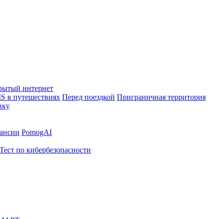
рытый интернет
S в путешествиях
Перед поездкой
Приграничная территория
вку
ансии
PomogAI
Тест по кибербезопасности