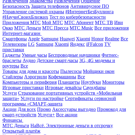
Развлечения
Знакомства
Развлечения
Общение
Безопасность
Защита телефонов
Антивирусное ПО
Управление системой охраны
#ИнтернетБезБуллинга
#НаучиСвоихБлизких
Тест по кибербезопасности
Приложения МТС
Мой МТС
МТС Абонент
МТС ТВ
Иви
Окко
МТС Деньги
МТС Пресса
МТС Music
Все приложения
Интернет-магазин
Смартфоны
Apple
Samsung
Huawei
Xiaomi
Honor
Realme
Все
Телевизоры
LG
Samsung
Xiaomi
Яндекс
iFFalcon
TV
приставки
Гаджеты
Умные часы
Беспроводные наушники
Фитнес-
браслеты
Аудио
Детские смарт-часы
3G, 4G модемы и
роутеры
Все
Товары для дома и красоты
Пылесосы
Мойщики окон
Стайлеры
Аэрогрили
Кофемашины
Все
Компьютеры и периферия
Планшеты
Ноутбуки
Мониторы
Игровые приставки
Игровые девайсы
Саундбары
Услуги
Страхование портативных устройств «Мобильная
защита»
Услуги по настройке
Сертификаты сервисной
программы «СМАРТ-защита
Акции
Для всех
Промо
Аксессуары выгодно
Промокод для
смарт-устройств
Услуги+
Все акции
Финансы
МТС Деньги
НаВсё. Электронные деньги в отсрочку
Открытый платёж