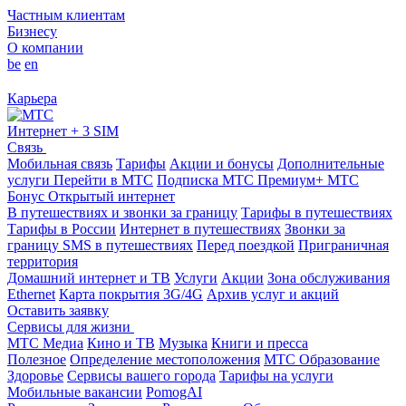
Частным клиентам
Бизнесу
О компании
be
en
Карьера
Интернет + 3 SIM
Связь
Мобильная связь
Тарифы
Акции и бонусы
Дополнительные
услуги
Перейти в МТС
Подписка МТС Премиум+
МТС
Бонус
Открытый интернет
В путешествиях и звонки за границу
Тарифы в путешествиях
Тарифы в России
Интернет в путешествиях
Звонки за
границу
SMS в путешествиях
Перед поездкой
Приграничная
территория
Домашний интернет и ТВ
Услуги
Акции
Зона обслуживания
Ethernet
Карта покрытия 3G/4G
Архив услуг и акций
Оставить заявку
Сервисы для жизни
МТС Медиа
Кино и ТВ
Музыка
Книги и пресса
Полезное
Определение местоположения
МТС Образование
Здоровье
Сервисы вашего города
Тарифы на услуги
Мобильные вакансии
PomogAI