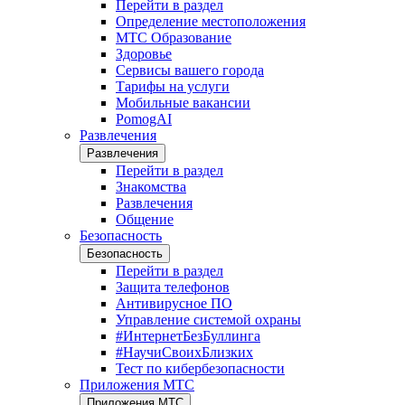
Перейти в раздел
Определение местоположения
МТС Образование
Здоровье
Сервисы вашего города
Тарифы на услуги
Мобильные вакансии
PomogAI
Развлечения
Развлечения
Перейти в раздел
Знакомства
Развлечения
Общение
Безопасность
Безопасность
Перейти в раздел
Защита телефонов
Антивирусное ПО
Управление системой охраны
#ИнтернетБезБуллинга
#НаучиСвоихБлизких
Тест по кибербезопасности
Приложения МТС
Приложения МТС