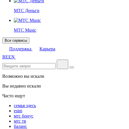
МТС Деньги
МТС Music
Все сервисы
Поддержка
Карьера
BE
EN
Возможно вы искали
Вы недавно искали
Часто ищут
семья здесь
esim
мтс бонус
мтс тв
баланс