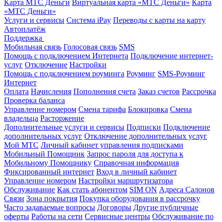
Карта МТС Деньги
Виртуальная карта «МТС Деньги»
Карта
«МТС Деньги»
Услуги и сервисы
Система iPay
Переводы с карты на карту
Автоплатёж
Поддержка
Мобильная связь
Голосовая связь
SMS
Помощь с подключением Интернета
Подключение интернет-
услуг
Отключение
Настройки
Помощь с подключением роуминга
Роуминг
SMS-Роуминг
Интернет
Оплата
Начисления
Пополнения счета
Заказ счетов
Рассрочка
Проверка баланса
Управление номером
Смена тарифа
Блокировка
Смена
владельца
Расторжение
Дополнительные услуги и сервисы
Подписки
Подключение
дополнительных услуг
Отключение дополнительных услуг
Мой МТС
Личный кабинет управления подписками
Мобильный Помощник
Запрос пароля для доступа к
Мобильному Помощнику
Справочная информация
Фиксированный интернет
Вход в личный кабинет
Управление номером
Настройки маршрутизатора
Обслуживание
Как стать абонентом
SIM ON
Адреса Салонов
Связи
Зона покрытия
Покупка оборудования в рассрочку
Часто задаваемые вопросы
Договоры
Другие публичные
оферты
Работы на сети
Сервисные центры
Обслуживание по