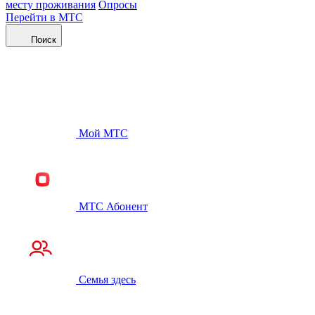
месту проживания
Опросы
Перейти в МТС
Поиск
Мой МТС
МТС Абонент
Семья здесь