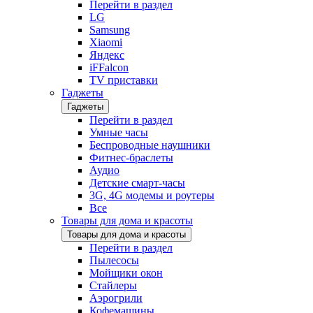
Перейти в раздел
LG
Samsung
Xiaomi
Яндекс
iFFalcon
TV приставки
Гаджеты
Гаджеты
Перейти в раздел
Умные часы
Беспроводные наушники
Фитнес-браслеты
Аудио
Детские смарт-часы
3G, 4G модемы и роутеры
Все
Товары для дома и красоты
Товары для дома и красоты
Перейти в раздел
Пылесосы
Мойщики окон
Стайлеры
Аэрогрили
Кофемашины