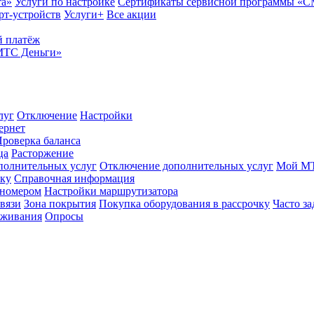
та»
Услуги по настройке
Сертификаты сервисной программы «
рт-устройств
Услуги+
Все акции
 платёж
МТС Деньги»
луг
Отключение
Настройки
ернет
роверка баланса
ца
Расторжение
полнительных услуг
Отключение дополнительных услуг
Мой М
ику
Справочная информация
 номером
Настройки маршрутизатора
вязи
Зона покрытия
Покупка оборудования в рассрочку
Часто з
оживания
Опросы