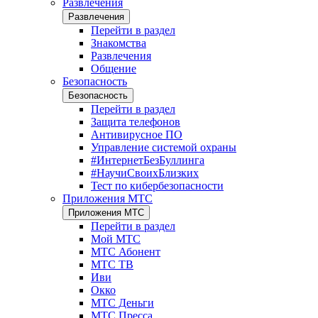
Развлечения
Развлечения
Перейти в раздел
Знакомства
Развлечения
Общение
Безопасность
Безопасность
Перейти в раздел
Защита телефонов
Антивирусное ПО
Управление системой охраны
#ИнтернетБезБуллинга
#НаучиСвоихБлизких
Тест по кибербезопасности
Приложения МТС
Приложения МТС
Перейти в раздел
Мой МТС
МТС Абонент
МТС ТВ
Иви
Окко
МТС Деньги
МТС Пресса