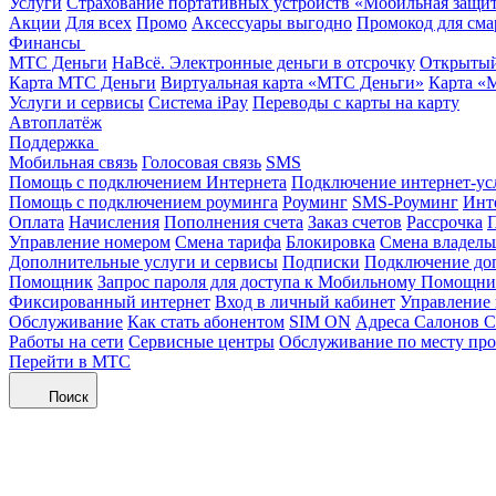
Услуги
Страхование портативных устройств «Мобильная защи
Акции
Для всех
Промо
Аксессуары выгодно
Промокод для сма
Финансы
МТС Деньги
НаВсё. Электронные деньги в отсрочку
Открытый
Карта МТС Деньги
Виртуальная карта «МТС Деньги»
Карта «
Услуги и сервисы
Система iPay
Переводы с карты на карту
Автоплатёж
Поддержка
Мобильная связь
Голосовая связь
SMS
Помощь с подключением Интернета
Подключение интернет-ус
Помощь с подключением роуминга
Роуминг
SMS-Роуминг
Инт
Оплата
Начисления
Пополнения счета
Заказ счетов
Рассрочка
П
Управление номером
Смена тарифа
Блокировка
Смена владель
Дополнительные услуги и сервисы
Подписки
Подключение до
Помощник
Запрос пароля для доступа к Мобильному Помощн
Фиксированный интернет
Вход в личный кабинет
Управление
Обслуживание
Как стать абонентом
SIM ON
Адреса Салонов С
Работы на сети
Сервисные центры
Обслуживание по месту пр
Перейти в МТС
Поиск