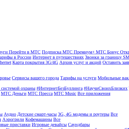
луги
Перейти в МТС
Подписка МТС Премиум+
МТС Бонус
Отк
арифы в России
Интернет в путешествиях
Звонки за границу
SM
hernet
Карта покрытия 3G/4G
Архив услуг и акций
Оставить зая
ровье
Сервисы вашего города
Тарифы на услуги
Мобильные вак
 системой охраны
#ИнтернетБезБуллинга
#НаучиСвоихБлизких
МТС Деньги
МТС Пресса
МТС Music
Все приложения
ты
Аудио
Детские смарт-часы
3G, 4G модемы и роутеры
Все
ы
Аэрогрили
Кофемашины
Все
овые приставки
Игровые девайсы
Саундбары