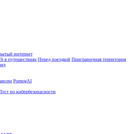
рытый интернет
S в путешествиях
Перед поездкой
Приграничная территория
вку
ансии
PomogAI
Тест по кибербезопасности