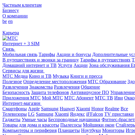
Частным клиентам
Бизнесу
О компании
be
en
Карьера
Интернет + 3 SIM
Связь
Мобильная связь
Тарифы
Акции и бонусы
Дополнительные ус
В путешествиях и звонки за границу
Тарифы в путешествиях
Т
Домашний интернет и ТВ
Услуги
Акции
Зона обслуживания Et
Сервисы для жизни
МТС Медиа
Кино и ТВ
Музыка
Книги и пресса
Полезное
Определение местоположения
МТС Образование
Здо
Развлечения
Знакомства
Развлечения
Общение
Безопасность
Защита телефонов
Антивирусное ПО
Управление
Приложения МТС
Мой МТС
МТС Абонент
МТС ТВ
Иви
Окко
Интернет-магазин
Смартфоны
Apple
Samsung
Huawei
Xiaomi
Honor
Realme
Все
Телевизоры
LG
Samsung
Xiaomi
Яндекс
iFFalcon
TV приставки
Гаджеты
Умные часы
Беспроводные наушники
Фитнес-брасле
Товары для дома и красоты
Пылесосы
Мойщики окон
Стайлер
Компьютеры и периферия
Планшеты
Ноутбуки
Мониторы
Игр