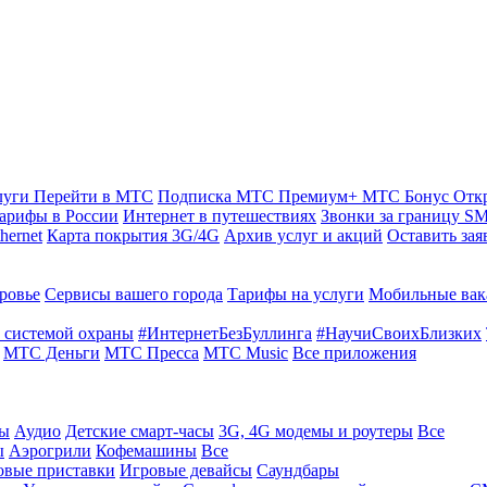
луги
Перейти в МТС
Подписка МТС Премиум+
МТС Бонус
Отк
арифы в России
Интернет в путешествиях
Звонки за границу
SM
hernet
Карта покрытия 3G/4G
Архив услуг и акций
Оставить зая
ровье
Сервисы вашего города
Тарифы на услуги
Мобильные вак
 системой охраны
#ИнтернетБезБуллинга
#НаучиСвоихБлизких
МТС Деньги
МТС Пресса
МТС Music
Все приложения
ты
Аудио
Детские смарт-часы
3G, 4G модемы и роутеры
Все
ы
Аэрогрили
Кофемашины
Все
овые приставки
Игровые девайсы
Саундбары