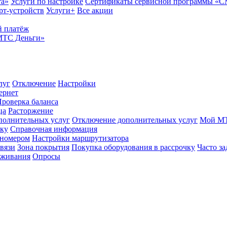
та»
Услуги по настройке
Сертификаты сервисной программы «
рт-устройств
Услуги+
Все акции
 платёж
МТС Деньги»
луг
Отключение
Настройки
ернет
роверка баланса
ца
Расторжение
полнительных услуг
Отключение дополнительных услуг
Мой М
ику
Справочная информация
 номером
Настройки маршрутизатора
вязи
Зона покрытия
Покупка оборудования в рассрочку
Часто з
оживания
Опросы