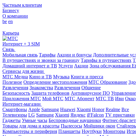
Частным клиентам
Бизнесу
О компании
be
en
Карьера
Интернет + 3 SIM
Связь
Мобильная связь
Тарифы
Акции и бонусы
Дополнительные ус
В путешествиях и звонки за границу
Тарифы в путешествиях
Т
Домашний интернет и ТВ
Услуги
Акции
Зона обслуживания Et
Сервисы для жизни
МТС Медиа
Кино и ТВ
Музыка
Книги и пресса
Полезное
Определение местоположения
МТС Образование
Здо
Развлечения
Знакомства
Развлечения
Общение
Безопасность
Защита телефонов
Антивирусное ПО
Управление
Приложения МТС
Мой МТС
МТС Абонент
МТС ТВ
Иви
Окко
Интернет-магазин
Смартфоны
Apple
Samsung
Huawei
Xiaomi
Honor
Realme
Все
Телевизоры
LG
Samsung
Xiaomi
Яндекс
iFFalcon
TV приставки
Гаджеты
Умные часы
Беспроводные наушники
Фитнес-брасле
Товары для дома и красоты
Пылесосы
Мойщики окон
Стайлер
Компьютеры и периферия
Планшеты
Ноутбуки
Мониторы
Игр