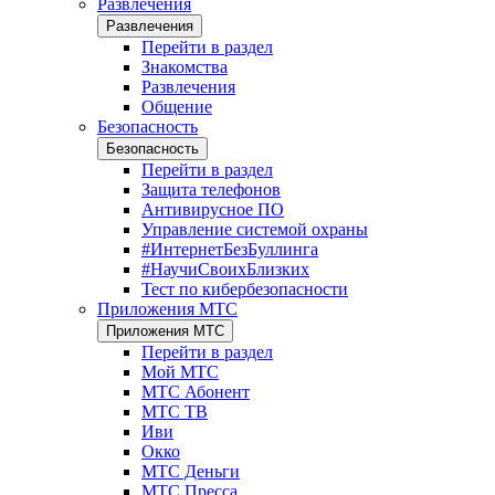
Развлечения
Развлечения
Перейти в раздел
Знакомства
Развлечения
Общение
Безопасность
Безопасность
Перейти в раздел
Защита телефонов
Антивирусное ПО
Управление системой охраны
#ИнтернетБезБуллинга
#НаучиСвоихБлизких
Тест по кибербезопасности
Приложения МТС
Приложения МТС
Перейти в раздел
Мой МТС
МТС Абонент
МТС ТВ
Иви
Окко
МТС Деньги
МТС Пресса