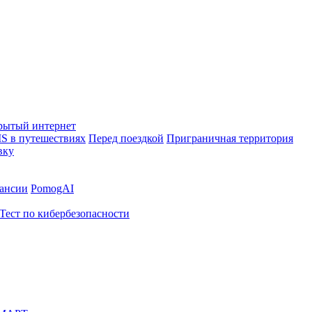
рытый интернет
S в путешествиях
Перед поездкой
Приграничная территория
вку
ансии
PomogAI
Тест по кибербезопасности