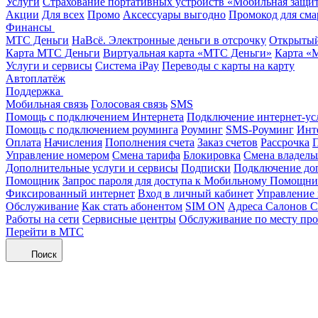
Услуги
Страхование портативных устройств «Мобильная защи
Акции
Для всех
Промо
Аксессуары выгодно
Промокод для сма
Финансы
МТС Деньги
НаВсё. Электронные деньги в отсрочку
Открытый
Карта МТС Деньги
Виртуальная карта «МТС Деньги»
Карта «
Услуги и сервисы
Система iPay
Переводы с карты на карту
Автоплатёж
Поддержка
Мобильная связь
Голосовая связь
SMS
Помощь с подключением Интернета
Подключение интернет-ус
Помощь с подключением роуминга
Роуминг
SMS-Роуминг
Инт
Оплата
Начисления
Пополнения счета
Заказ счетов
Рассрочка
П
Управление номером
Смена тарифа
Блокировка
Смена владель
Дополнительные услуги и сервисы
Подписки
Подключение до
Помощник
Запрос пароля для доступа к Мобильному Помощн
Фиксированный интернет
Вход в личный кабинет
Управление
Обслуживание
Как стать абонентом
SIM ON
Адреса Салонов С
Работы на сети
Сервисные центры
Обслуживание по месту пр
Перейти в МТС
Поиск