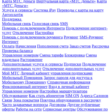
Карта МТС Деньги
Виртуальная карта «МТС Деньги»
Карта
«МТС Деньги»
Услуги и сервисы
Система iPay
Переводы с карты на карту
Автоплатёж
Поддержка
Мобильная связь
Голосовая связь
SMS
Помощь с подключением Интернета
Подключение интернет-
услуг
Отключение
Настройки
Помощь с подключением роуминга
Роуминг
SMS-Роуминг
Интернет
Оплата
Начисления
Пополнения счета
Заказ счетов
Рассрочка
Проверка баланса
Управление номером
Смена тарифа
Блокировка
Смена
владельца
Расторжение
Дополнительные услуги и сервисы
Подписки
Подключение
дополнительных услуг
Отключение дополнительных услуг
Мой МТС
Личный кабинет управления подписками
Мобильный Помощник
Запрос пароля для доступа к
Мобильному Помощнику
Справочная информация
Фиксированный интернет
Вход в личный кабинет
Управление номером
Настройки маршрутизатора
Обслуживание
Как стать абонентом
SIM ON
Адреса Салонов
Связи
Зона покрытия
Покупка оборудования в рассрочку
Часто задаваемые вопросы
Договоры
Другие публичные
оферты
Работы на сети
Сервисные центры
Обслуживание по