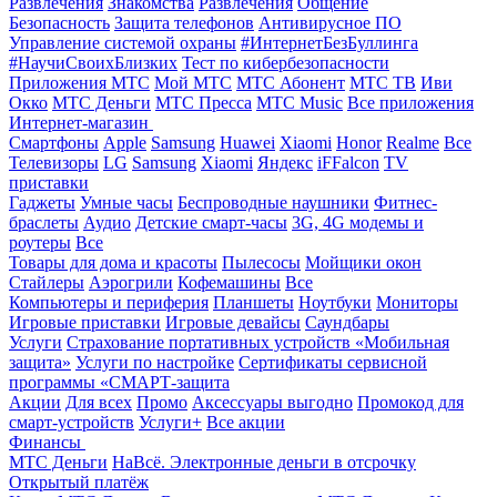
Развлечения
Знакомства
Развлечения
Общение
Безопасность
Защита телефонов
Антивирусное ПО
Управление системой охраны
#ИнтернетБезБуллинга
#НаучиСвоихБлизких
Тест по кибербезопасности
Приложения МТС
Мой МТС
МТС Абонент
МТС ТВ
Иви
Окко
МТС Деньги
МТС Пресса
МТС Music
Все приложения
Интернет-магазин
Смартфоны
Apple
Samsung
Huawei
Xiaomi
Honor
Realme
Все
Телевизоры
LG
Samsung
Xiaomi
Яндекс
iFFalcon
TV
приставки
Гаджеты
Умные часы
Беспроводные наушники
Фитнес-
браслеты
Аудио
Детские смарт-часы
3G, 4G модемы и
роутеры
Все
Товары для дома и красоты
Пылесосы
Мойщики окон
Стайлеры
Аэрогрили
Кофемашины
Все
Компьютеры и периферия
Планшеты
Ноутбуки
Мониторы
Игровые приставки
Игровые девайсы
Саундбары
Услуги
Страхование портативных устройств «Мобильная
защита»
Услуги по настройке
Сертификаты сервисной
программы «СМАРТ-защита
Акции
Для всех
Промо
Аксессуары выгодно
Промокод для
смарт-устройств
Услуги+
Все акции
Финансы
МТС Деньги
НаВсё. Электронные деньги в отсрочку
Открытый платёж