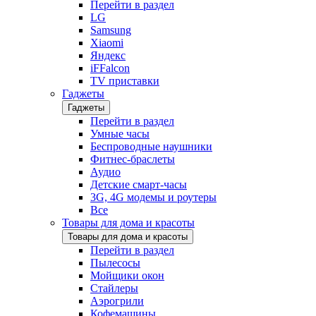
Перейти в раздел
LG
Samsung
Xiaomi
Яндекс
iFFalcon
TV приставки
Гаджеты
Гаджеты
Перейти в раздел
Умные часы
Беспроводные наушники
Фитнес-браслеты
Аудио
Детские смарт-часы
3G, 4G модемы и роутеры
Все
Товары для дома и красоты
Товары для дома и красоты
Перейти в раздел
Пылесосы
Мойщики окон
Стайлеры
Аэрогрили
Кофемашины