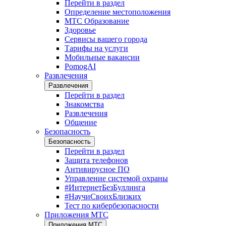
Перейти в раздел
Определение местоположения
МТС Образование
Здоровье
Сервисы вашего города
Тарифы на услуги
Мобильные вакансии
PomogAI
Развлечения
Развлечения
Перейти в раздел
Знакомства
Развлечения
Общение
Безопасность
Безопасность
Перейти в раздел
Защита телефонов
Антивирусное ПО
Управление системой охраны
#ИнтернетБезБуллинга
#НаучиСвоихБлизких
Тест по кибербезопасности
Приложения МТС
Приложения МТС