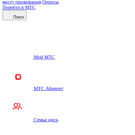
месту проживания
Опросы
Перейти в МТС
Поиск
Мой МТС
МТС Абонент
Семья здесь