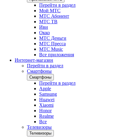
Перейти в раздел
Мой МТС
МТС Абонент
МТС ТВ
Иви
Окко
МТС Деньги
МТС Пресса
МТС Music
Все приложения
Интернет-магазин
Перейти в раздел
Смартфоны
Смартфоны
Перейти в раздел
Apple
Samsung
Huawei
Xiaomi
Honor
Realme
Все
Телевизоры
Телевизоры