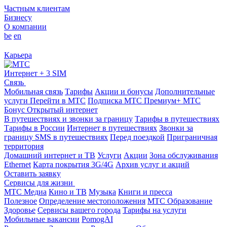
Частным клиентам
Бизнесу
О компании
be
en
Карьера
Интернет + 3 SIM
Связь
Мобильная связь
Тарифы
Акции и бонусы
Дополнительные
услуги
Перейти в МТС
Подписка МТС Премиум+
МТС
Бонус
Открытый интернет
В путешествиях и звонки за границу
Тарифы в путешествиях
Тарифы в России
Интернет в путешествиях
Звонки за
границу
SMS в путешествиях
Перед поездкой
Приграничная
территория
Домашний интернет и ТВ
Услуги
Акции
Зона обслуживания
Ethernet
Карта покрытия 3G/4G
Архив услуг и акций
Оставить заявку
Сервисы для жизни
МТС Медиа
Кино и ТВ
Музыка
Книги и пресса
Полезное
Определение местоположения
МТС Образование
Здоровье
Сервисы вашего города
Тарифы на услуги
Мобильные вакансии
PomogAI