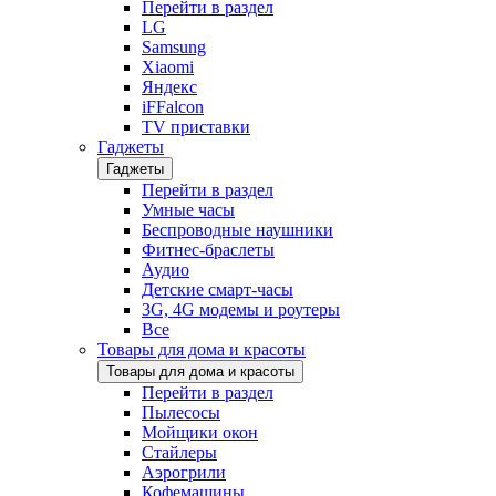
Перейти в раздел
LG
Samsung
Xiaomi
Яндекс
iFFalcon
TV приставки
Гаджеты
Гаджеты
Перейти в раздел
Умные часы
Беспроводные наушники
Фитнес-браслеты
Аудио
Детские смарт-часы
3G, 4G модемы и роутеры
Все
Товары для дома и красоты
Товары для дома и красоты
Перейти в раздел
Пылесосы
Мойщики окон
Стайлеры
Аэрогрили
Кофемашины