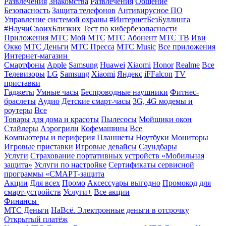
Развлечения
Знакомства
Развлечения
Общение
Безопасность
Защита телефонов
Антивирусное ПО
Управление системой охраны
#ИнтернетБезБуллинга
#НаучиСвоихБлизких
Тест по кибербезопасности
Приложения МТС
Мой МТС
МТС Абонент
МТС ТВ
Иви
Окко
МТС Деньги
МТС Пресса
МТС Music
Все приложения
Интернет-магазин
Смартфоны
Apple
Samsung
Huawei
Xiaomi
Honor
Realme
Все
Телевизоры
LG
Samsung
Xiaomi
Яндекс
iFFalcon
TV
приставки
Гаджеты
Умные часы
Беспроводные наушники
Фитнес-
браслеты
Аудио
Детские смарт-часы
3G, 4G модемы и
роутеры
Все
Товары для дома и красоты
Пылесосы
Мойщики окон
Стайлеры
Аэрогрили
Кофемашины
Все
Компьютеры и периферия
Планшеты
Ноутбуки
Мониторы
Игровые приставки
Игровые девайсы
Саундбары
Услуги
Страхование портативных устройств «Мобильная
защита»
Услуги по настройке
Сертификаты сервисной
программы «СМАРТ-защита
Акции
Для всех
Промо
Аксессуары выгодно
Промокод для
смарт-устройств
Услуги+
Все акции
Финансы
МТС Деньги
НаВсё. Электронные деньги в отсрочку
Открытый платёж