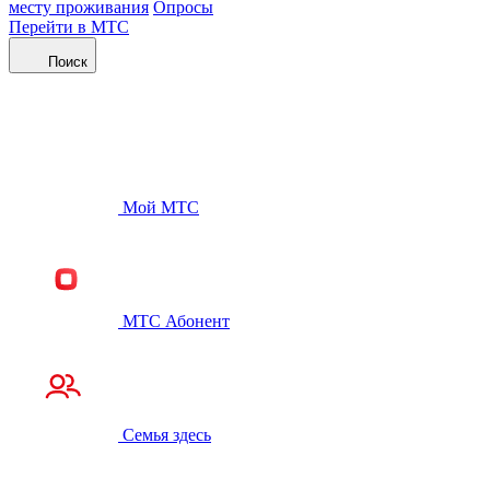
месту проживания
Опросы
Перейти в МТС
Поиск
Мой МТС
МТС Абонент
Семья здесь