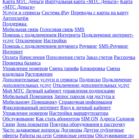
Карта МТС Деньги
Виртуальная карта «МТС Деньги»
Карта
«МТС Деньги»
Услуги и сервисы
Система iPay
Переводы с карты на карту
Автоплатёж
Поддержка
Мобильная связь
Голосовая связь
SMS
Помощь с подключением Интернета
Подключение интернет-
услуг
Отключение
Настройки
Помощь с подключением роуминга
Роуминг
SMS-Роуминг
Интернет
Оплата
Начисления
Пополнения счета
Заказ счетов
Рассрочка
Проверка баланса
Управление номером
Смена тарифа
Блокировка
Смена
владельца
Расторжение
Дополнительные услуги и сервисы
Подписки
Подключение
дополнительных услуг
Отключение дополнительных услуг
Мой МТС
Личный кабинет управления подписками
Мобильный Помощник
Запрос пароля для доступа к
Мобильному Помощнику
Справочная информация
Фиксированный интернет
Вход в личный кабинет
Управление номером
Настройки маршрутизатора
Обслуживание
Как стать абонентом
SIM ON
Адреса Салонов
Связи
Зона покрытия
Покупка оборудования в рассрочку
Часто задаваемые вопросы
Договоры
Другие публичные
оферты
Работы на сети
Сервисные центры
Обслуживание по