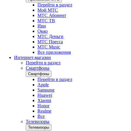
Перейти в раздел
Мой МТС
МТС Абонент
МТС ТВ
Иви
Окко
МТС Деньги
МТС Пресса
МТС Music
Все приложения
Интернет-магазин
Перейти в раздел
Смартфоны
Смартфоны
Перейти в раздел
Apple
Samsung
Huawei
Xiaomi
Honor
Realme
Все
Телевизоры
Телевизоры