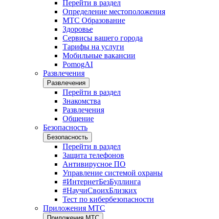
Перейти в раздел
Определение местоположения
МТС Образование
Здоровье
Сервисы вашего города
Тарифы на услуги
Мобильные вакансии
PomogAI
Развлечения
Развлечения
Перейти в раздел
Знакомства
Развлечения
Общение
Безопасность
Безопасность
Перейти в раздел
Защита телефонов
Антивирусное ПО
Управление системой охраны
#ИнтернетБезБуллинга
#НаучиСвоихБлизких
Тест по кибербезопасности
Приложения МТС
Приложения МТС