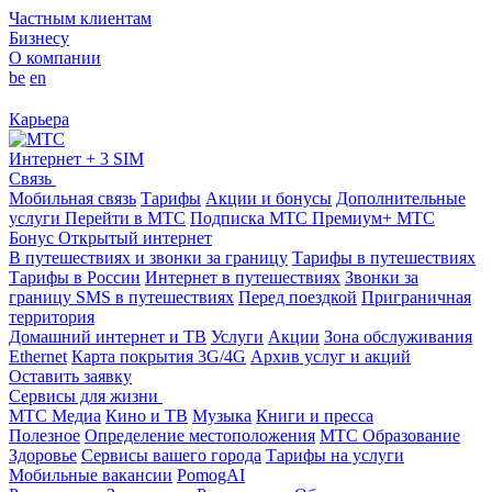
Частным клиентам
Бизнесу
О компании
be
en
Карьера
Интернет + 3 SIM
Связь
Мобильная связь
Тарифы
Акции и бонусы
Дополнительные
услуги
Перейти в МТС
Подписка МТС Премиум+
МТС
Бонус
Открытый интернет
В путешествиях и звонки за границу
Тарифы в путешествиях
Тарифы в России
Интернет в путешествиях
Звонки за
границу
SMS в путешествиях
Перед поездкой
Приграничная
территория
Домашний интернет и ТВ
Услуги
Акции
Зона обслуживания
Ethernet
Карта покрытия 3G/4G
Архив услуг и акций
Оставить заявку
Сервисы для жизни
МТС Медиа
Кино и ТВ
Музыка
Книги и пресса
Полезное
Определение местоположения
МТС Образование
Здоровье
Сервисы вашего города
Тарифы на услуги
Мобильные вакансии
PomogAI