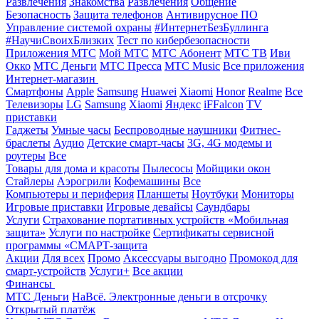
Развлечения
Знакомства
Развлечения
Общение
Безопасность
Защита телефонов
Антивирусное ПО
Управление системой охраны
#ИнтернетБезБуллинга
#НаучиСвоихБлизких
Тест по кибербезопасности
Приложения МТС
Мой МТС
МТС Абонент
МТС ТВ
Иви
Окко
МТС Деньги
МТС Пресса
МТС Music
Все приложения
Интернет-магазин
Смартфоны
Apple
Samsung
Huawei
Xiaomi
Honor
Realme
Все
Телевизоры
LG
Samsung
Xiaomi
Яндекс
iFFalcon
TV
приставки
Гаджеты
Умные часы
Беспроводные наушники
Фитнес-
браслеты
Аудио
Детские смарт-часы
3G, 4G модемы и
роутеры
Все
Товары для дома и красоты
Пылесосы
Мойщики окон
Стайлеры
Аэрогрили
Кофемашины
Все
Компьютеры и периферия
Планшеты
Ноутбуки
Мониторы
Игровые приставки
Игровые девайсы
Саундбары
Услуги
Страхование портативных устройств «Мобильная
защита»
Услуги по настройке
Сертификаты сервисной
программы «СМАРТ-защита
Акции
Для всех
Промо
Аксессуары выгодно
Промокод для
смарт-устройств
Услуги+
Все акции
Финансы
МТС Деньги
НаВсё. Электронные деньги в отсрочку
Открытый платёж