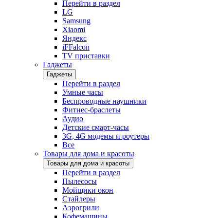
Перейти в раздел
LG
Samsung
Xiaomi
Яндекс
iFFalcon
TV приставки
Гаджеты
Гаджеты
Перейти в раздел
Умные часы
Беспроводные наушники
Фитнес-браслеты
Аудио
Детские смарт-часы
3G, 4G модемы и роутеры
Все
Товары для дома и красоты
Товары для дома и красоты
Перейти в раздел
Пылесосы
Мойщики окон
Стайлеры
Аэрогрили
Кофемашины