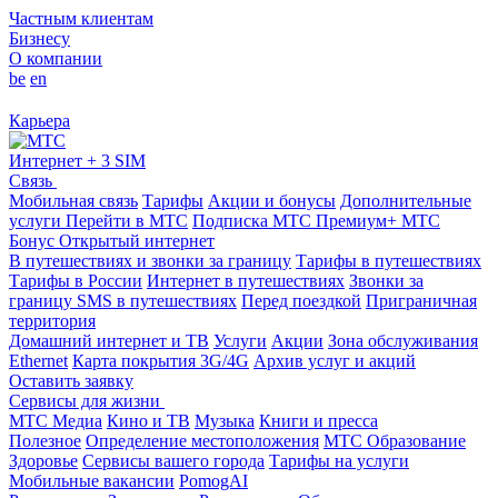
Частным клиентам
Бизнесу
О компании
be
en
Карьера
Интернет + 3 SIM
Связь
Мобильная связь
Тарифы
Акции и бонусы
Дополнительные
услуги
Перейти в МТС
Подписка МТС Премиум+
МТС
Бонус
Открытый интернет
В путешествиях и звонки за границу
Тарифы в путешествиях
Тарифы в России
Интернет в путешествиях
Звонки за
границу
SMS в путешествиях
Перед поездкой
Приграничная
территория
Домашний интернет и ТВ
Услуги
Акции
Зона обслуживания
Ethernet
Карта покрытия 3G/4G
Архив услуг и акций
Оставить заявку
Сервисы для жизни
МТС Медиа
Кино и ТВ
Музыка
Книги и пресса
Полезное
Определение местоположения
МТС Образование
Здоровье
Сервисы вашего города
Тарифы на услуги
Мобильные вакансии
PomogAI