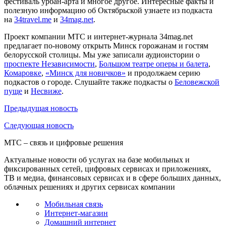
фестиваль урбан-арта и многое другое. Интересные факты и
полезную информацию об Октябрьской узнаете из подкаста
на
34travel.me
и
34mag.net
.
Проект компании МТС и интернет-журнала 34mag.net
предлагает по-новому открыть Минск горожанам и гостям
белорусской столицы. Мы уже записали аудиоистории о
проспекте Независимости
,
Большом театре оперы и балета
,
Комаровке
,
«Минск для новичков»
и продолжаем серию
подкастов о городе. Слушайте также подкасты о
Беловежской
пуще
и
Несвиже
.
Предыдущая
новость
Следующая
новость
МТС – связь и цифровые решения
Актуальные новости об услугах на базе мобильных и
фиксированных сетей, цифровых сервисах и приложениях,
ТВ и медиа, финансовых сервисах и в сфере больших данных,
облачных решениях и других сервисах компании
Мобильная связь
Интернет-магазин
Домашний интернет