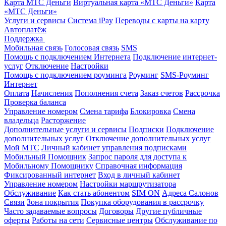
Карта МТС Деньги
Виртуальная карта «МТС Деньги»
Карта
«МТС Деньги»
Услуги и сервисы
Система iPay
Переводы с карты на карту
Автоплатёж
Поддержка
Мобильная связь
Голосовая связь
SMS
Помощь с подключением Интернета
Подключение интернет-
услуг
Отключение
Настройки
Помощь с подключением роуминга
Роуминг
SMS-Роуминг
Интернет
Оплата
Начисления
Пополнения счета
Заказ счетов
Рассрочка
Проверка баланса
Управление номером
Смена тарифа
Блокировка
Смена
владельца
Расторжение
Дополнительные услуги и сервисы
Подписки
Подключение
дополнительных услуг
Отключение дополнительных услуг
Мой МТС
Личный кабинет управления подписками
Мобильный Помощник
Запрос пароля для доступа к
Мобильному Помощнику
Справочная информация
Фиксированный интернет
Вход в личный кабинет
Управление номером
Настройки маршрутизатора
Обслуживание
Как стать абонентом
SIM ON
Адреса Салонов
Связи
Зона покрытия
Покупка оборудования в рассрочку
Часто задаваемые вопросы
Договоры
Другие публичные
оферты
Работы на сети
Сервисные центры
Обслуживание по