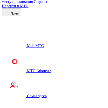
месту проживания
Опросы
Перейти в МТС
Поиск
Мой МТС
МТС Абонент
Семья здесь