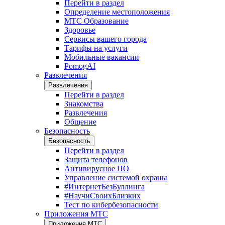
Перейти в раздел
Определение местоположения
МТС Образование
Здоровье
Сервисы вашего города
Тарифы на услуги
Мобильные вакансии
PomogAI
Развлечения
Развлечения
Перейти в раздел
Знакомства
Развлечения
Общение
Безопасность
Безопасность
Перейти в раздел
Защита телефонов
Антивирусное ПО
Управление системой охраны
#ИнтернетБезБуллинга
#НаучиСвоихБлизких
Тест по кибербезопасности
Приложения МТС
Приложения МТС