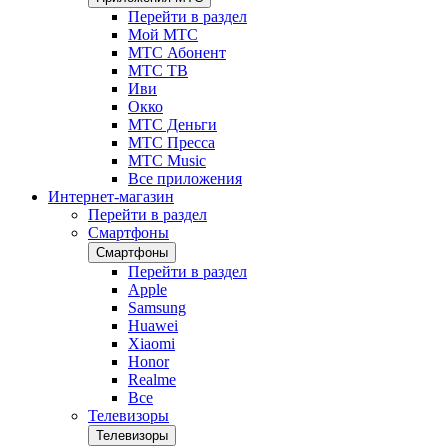
Перейти в раздел
Мой МТС
МТС Абонент
МТС ТВ
Иви
Окко
МТС Деньги
МТС Пресса
МТС Music
Все приложения
Интернет-магазин
Перейти в раздел
Смартфоны
Смартфоны
Перейти в раздел
Apple
Samsung
Huawei
Xiaomi
Honor
Realme
Все
Телевизоры
Телевизоры