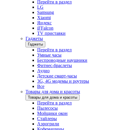
Перейти в раздел
LG
Samsung
Xiaomi
Яндекс
iFFalcon
TV приставки
Гаджеты
Гаджеты
Перейти в раздел
Умные часы
Беспроводные наушники
Фитнес-браслеты
Аудио
Детские смарт-часы
3G, 4G модемы и роутеры
Все
Товары для дома и красоты
Товары для дома и красоты
Перейти в раздел
Пылесосы
Мойщики окон
Стайлеры
Аэрогрили
Кофемашины