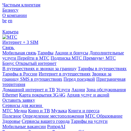
Частным клиентам
Бизнесу
О компании
be
en
Карьера
Интернет + 3 SIM
Связь
Мобильная связь
Тарифы
Акции и бонусы
Дополнительные
услуги
Перейти в МТС
Подписка МТС Премиум+
МТС
Бонус
Открытый интернет
В путешествиях и звонки за границу
Тарифы в путешествиях
Тарифы в России
Интернет в путешествиях
Звонки за
границу
SMS в путешествиях
Перед поездкой
Приграничная
территория
Домашний интернет и ТВ
Услуги
Акции
Зона обслуживания
Ethernet
Карта покрытия 3G/4G
Архив услуг и акций
Оставить заявку
Сервисы для жизни
МТС Медиа
Кино и ТВ
Музыка
Книги и пресса
Полезное
Определение местоположения
МТС Образование
Здоровье
Сервисы вашего города
Тарифы на услуги
Мобильные вакансии
PomogAI