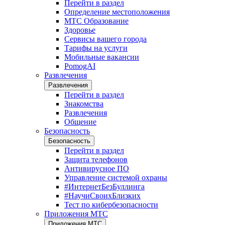
Перейти в раздел
Определение местоположения
МТС Образование
Здоровье
Сервисы вашего города
Тарифы на услуги
Мобильные вакансии
PomogAI
Развлечения
Развлечения
Перейти в раздел
Знакомства
Развлечения
Общение
Безопасность
Безопасность
Перейти в раздел
Защита телефонов
Антивирусное ПО
Управление системой охраны
#ИнтернетБезБуллинга
#НаучиСвоихБлизких
Тест по кибербезопасности
Приложения МТС
Приложения МТС