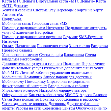
Карта МТС Деньги
Виртуальная карта «МТС Деньги»
Карта
«МТС Деньги»
Услуги и сервисы
Система iPay
Переводы с карты на карту
Автоплатёж
Поддержка
Мобильная связь
Голосовая связь
SMS
Помощь с подключением Интернета
Подключение интернет-
услуг
Отключение
Настройки
Помощь с подключением роуминга
Роуминг
SMS-Роуминг
Интернет
Оплата
Начисления
Пополнения счета
Заказ счетов
Рассрочка
Проверка баланса
Управление номером
Смена тарифа
Блокировка
Смена
владельца
Расторжение
Дополнительные услуги и сервисы
Подписки
Подключение
дополнительных услуг
Отключение дополнительных услуг
Мой МТС
Личный кабинет управления подписками
Мобильный Помощник
Запрос пароля для доступа к
Мобильному Помощнику
Справочная информация
Фиксированный интернет
Вход в личный кабинет
Управление номером
Настройки маршрутизатора
Обслуживание
Как стать абонентом
SIM ON
Адреса Салонов
Связи
Зона покрытия
Покупка оборудования в рассрочку
Часто задаваемые вопросы
Договоры
Другие публичные
оферты
Работы на сети
Сервисные центры
Обслуживание по