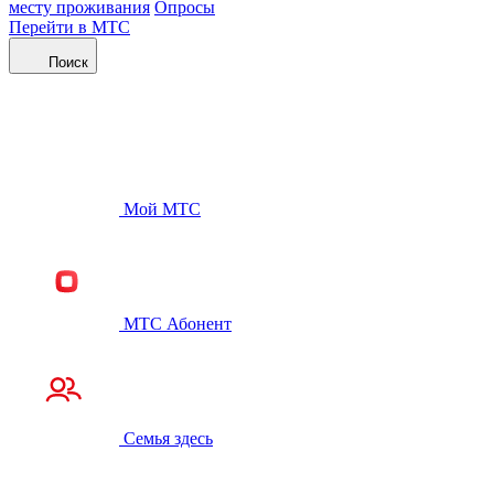
месту проживания
Опросы
Перейти в МТС
Поиск
Мой МТС
МТС Абонент
Семья здесь