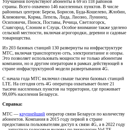
Улучшения почувствуют абоненты в 69 из 118 районов
страны. Всего охвачено 146 населенных пунктов. В числе
районных центров: Береза, Борисов, Буда-Кошелево, Жлобин,
Климовичи, Корма, Лепель, Лида, Лиозно, Лунинец,
Осиповичи, Пинск, Поставы, Речица, Светлогорск,
Славгород, Слоним и Слуцк. Особое внимание также уделено
сельской местности, включая агрогородки, деревни и садовые
товарищества.
Из 203 базовых станций 130 развернуты на инфраструктуре
МТС, включая транспортную сеть, электропитание и опоры.
Это позволяет использовать мощности не только абонентам
компании, но и другим операторам в рамках действующей в
стране инфраструктурной модели развертывания 4G.
С начала года МТС включил свыше тысячи базовых станций
LTE. На сегодня сеть 4G оператора охватывает более 21
тысячи населенных пунктов на территории, где проживает
99,69% населения Беларуси.
Справка:
МТС —
крупнейший
оператор связи Беларуси по количеству
абонентов. Компания в 2015 году первой в стране
предоставила пользователям доступ к связи 4G, а в 2022 году
— запустила голосовые вызовы по технологии VoLTE.