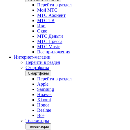
Перейти в раздел
Мой МТС
МТС Абонент
МТС ТВ
Иви
Окко
МТС Деньги
МТС Пресса
МТС Music
Все приложения
Интернет-магазин
Перейти в раздел
Смартфоны
Смартфоны
Перейти в раздел
Apple
Samsung
Huawei
Xiaomi
Honor
Realme
Все
Телевизоры
Телевизоры