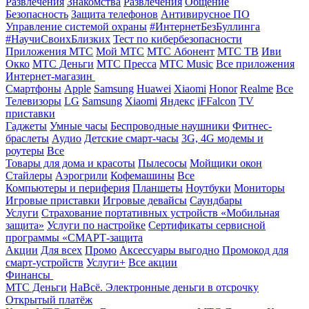
Развлечения
Знакомства
Развлечения
Общение
Безопасность
Защита телефонов
Антивирусное ПО
Управление системой охраны
#ИнтернетБезБуллинга
#НаучиСвоихБлизких
Тест по кибербезопасности
Приложения МТС
Мой МТС
МТС Абонент
МТС ТВ
Иви
Окко
МТС Деньги
МТС Пресса
МТС Music
Все приложения
Интернет-магазин
Смартфоны
Apple
Samsung
Huawei
Xiaomi
Honor
Realme
Все
Телевизоры
LG
Samsung
Xiaomi
Яндекс
iFFalcon
TV
приставки
Гаджеты
Умные часы
Беспроводные наушники
Фитнес-
браслеты
Аудио
Детские смарт-часы
3G, 4G модемы и
роутеры
Все
Товары для дома и красоты
Пылесосы
Мойщики окон
Стайлеры
Аэрогрили
Кофемашины
Все
Компьютеры и периферия
Планшеты
Ноутбуки
Мониторы
Игровые приставки
Игровые девайсы
Саундбары
Услуги
Страхование портативных устройств «Мобильная
защита»
Услуги по настройке
Сертификаты сервисной
программы «СМАРТ-защита
Акции
Для всех
Промо
Аксессуары выгодно
Промокод для
смарт-устройств
Услуги+
Все акции
Финансы
МТС Деньги
НаВсё. Электронные деньги в отсрочку
Открытый платёж