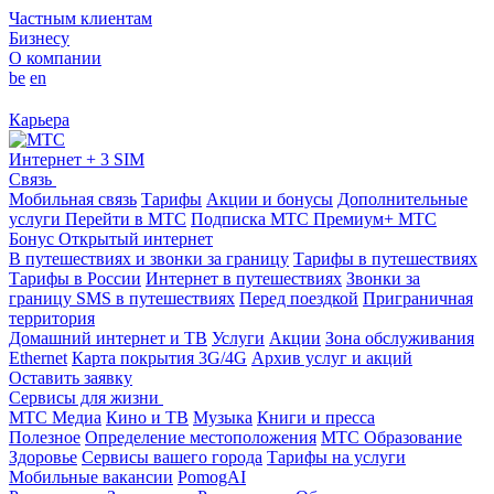
Частным клиентам
Бизнесу
О компании
be
en
Карьера
Интернет + 3 SIM
Связь
Мобильная связь
Тарифы
Акции и бонусы
Дополнительные
услуги
Перейти в МТС
Подписка МТС Премиум+
МТС
Бонус
Открытый интернет
В путешествиях и звонки за границу
Тарифы в путешествиях
Тарифы в России
Интернет в путешествиях
Звонки за
границу
SMS в путешествиях
Перед поездкой
Приграничная
территория
Домашний интернет и ТВ
Услуги
Акции
Зона обслуживания
Ethernet
Карта покрытия 3G/4G
Архив услуг и акций
Оставить заявку
Сервисы для жизни
МТС Медиа
Кино и ТВ
Музыка
Книги и пресса
Полезное
Определение местоположения
МТС Образование
Здоровье
Сервисы вашего города
Тарифы на услуги
Мобильные вакансии
PomogAI