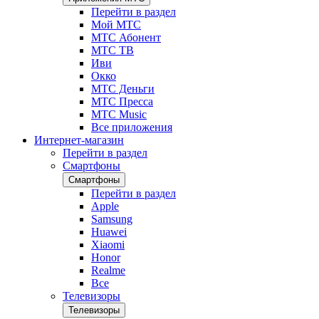
Перейти в раздел
Мой МТС
МТС Абонент
МТС ТВ
Иви
Окко
МТС Деньги
МТС Пресса
МТС Music
Все приложения
Интернет-магазин
Перейти в раздел
Смартфоны
Смартфоны
Перейти в раздел
Apple
Samsung
Huawei
Xiaomi
Honor
Realme
Все
Телевизоры
Телевизоры