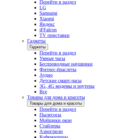
Перейти в раздел
LG
Samsung
Xiaomi
Яндекс
iFFalcon
TV приставки
Гаджеты
Гаджеты
Перейти в раздел
Умные часы
Беспроводные наушники
Фитнес-браслеты
Аудио
Детские смарт-часы
3G, 4G модемы и роутеры
Все
Товары для дома и красоты
Товары для дома и красоты
Перейти в раздел
Пылесосы
Мойщики окон
Стайлеры
Аэрогрили
Кофемашины