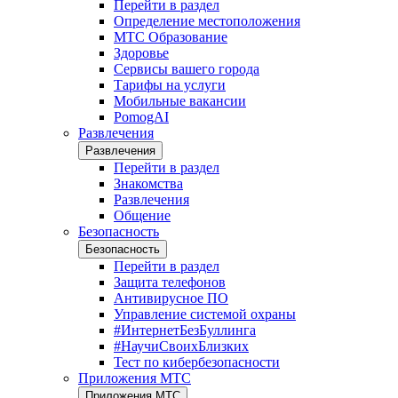
Перейти в раздел
Определение местоположения
МТС Образование
Здоровье
Сервисы вашего города
Тарифы на услуги
Мобильные вакансии
PomogAI
Развлечения
Развлечения
Перейти в раздел
Знакомства
Развлечения
Общение
Безопасность
Безопасность
Перейти в раздел
Защита телефонов
Антивирусное ПО
Управление системой охраны
#ИнтернетБезБуллинга
#НаучиСвоихБлизких
Тест по кибербезопасности
Приложения МТС
Приложения МТС