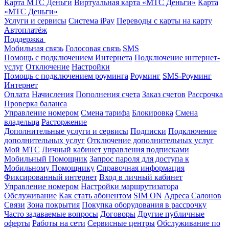
Карта МТС Деньги
Виртуальная карта «МТС Деньги»
Карта
«МТС Деньги»
Услуги и сервисы
Система iPay
Переводы с карты на карту
Автоплатёж
Поддержка
Мобильная связь
Голосовая связь
SMS
Помощь с подключением Интернета
Подключение интернет-
услуг
Отключение
Настройки
Помощь с подключением роуминга
Роуминг
SMS-Роуминг
Интернет
Оплата
Начисления
Пополнения счета
Заказ счетов
Рассрочка
Проверка баланса
Управление номером
Смена тарифа
Блокировка
Смена
владельца
Расторжение
Дополнительные услуги и сервисы
Подписки
Подключение
дополнительных услуг
Отключение дополнительных услуг
Мой МТС
Личный кабинет управления подписками
Мобильный Помощник
Запрос пароля для доступа к
Мобильному Помощнику
Справочная информация
Фиксированный интернет
Вход в личный кабинет
Управление номером
Настройки маршрутизатора
Обслуживание
Как стать абонентом
SIM ON
Адреса Салонов
Связи
Зона покрытия
Покупка оборудования в рассрочку
Часто задаваемые вопросы
Договоры
Другие публичные
оферты
Работы на сети
Сервисные центры
Обслуживание по