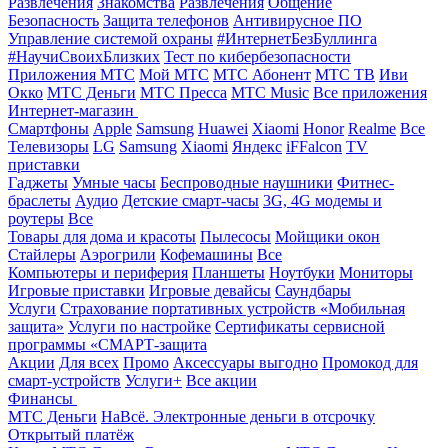
Развлечения
Знакомства
Развлечения
Общение
Безопасность
Защита телефонов
Антивирусное ПО
Управление системой охраны
#ИнтернетБезБуллинга
#НаучиСвоихБлизких
Тест по кибербезопасности
Приложения МТС
Мой МТС
МТС Абонент
МТС ТВ
Иви
Окко
МТС Деньги
МТС Пресса
МТС Music
Все приложения
Интернет-магазин
Смартфоны
Apple
Samsung
Huawei
Xiaomi
Honor
Realme
Все
Телевизоры
LG
Samsung
Xiaomi
Яндекс
iFFalcon
TV
приставки
Гаджеты
Умные часы
Беспроводные наушники
Фитнес-
браслеты
Аудио
Детские смарт-часы
3G, 4G модемы и
роутеры
Все
Товары для дома и красоты
Пылесосы
Мойщики окон
Стайлеры
Аэрогрили
Кофемашины
Все
Компьютеры и периферия
Планшеты
Ноутбуки
Мониторы
Игровые приставки
Игровые девайсы
Саундбары
Услуги
Страхование портативных устройств «Мобильная
защита»
Услуги по настройке
Сертификаты сервисной
программы «СМАРТ-защита
Акции
Для всех
Промо
Аксессуары выгодно
Промокод для
смарт-устройств
Услуги+
Все акции
Финансы
МТС Деньги
НаВсё. Электронные деньги в отсрочку
Открытый платёж