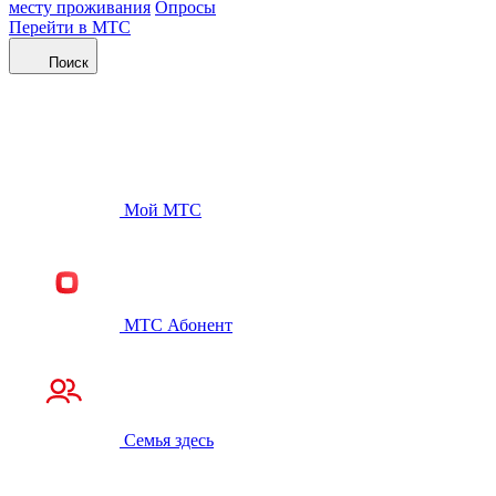
месту проживания
Опросы
Перейти в МТС
Поиск
Мой МТС
МТС Абонент
Семья здесь