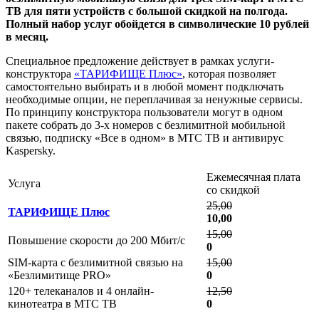
ТВ для пяти устройств с большой скидкой на полгода.
Полный набор услуг обойдется в символические 10 рублей
в месяц.
Специальное предложение действует в рамках услуги-
конструктора
«ТАРИФИЩЕ Плюс»
, которая позволяет
самостоятельно выбирать и в любой момент подключать
необходимые опции, не переплачивая за ненужные сервисы.
По принципу конструктора пользователи могут в одном
пакете собрать до 3-х номеров с безлимитной мобильной
связью, подписку «Все в одном» в МТС ТВ и антивирус
Kaspersky.
Ежемесячная плата
Услуга
со скидкой
25,00
ТАРИФИЩЕ Плюс
10,00
15,00
Повышение скорости до 200 Мбит/с
0
SIM-карта с безлимитной связью на
15,00
«Безлимитище PRO»
0
120+ телеканалов и 4 онлайн-
12,50
кинотеатра в МТС ТВ
0