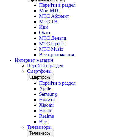
Перейти в раздел
Мой МТС
МТС Абонент
МТС ТВ
Иви
Окко
МТС Деньги
МТС Пресса
МТС Music
Все приложения
Интернет-магазин
Перейти в раздел
Смартфоны
Смартфоны
Перейти в раздел
Apple
Samsung
Huawei
Xiaomi
Honor
Realme
Все
Телевизоры
Телевизоры