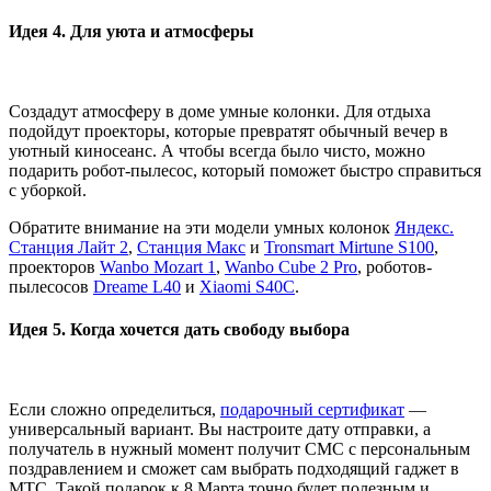
Идея 4. Для уюта и атмосферы
Создадут атмосферу в доме умные колонки. Для отдыха
подойдут проекторы, которые превратят обычный вечер в
уютный киносеанс. А чтобы всегда было чисто, можно
подарить робот‑пылесос, который поможет быстро справиться
с уборкой.
Обратите внимание на эти модели умных колонок
Яндекс.
Станция Лайт 2
,
Станция Макс
и
Tronsmart Mirtune S100
,
проекторов
Wanbo Mozart 1
,
Wanbo Cube 2 Pro
, роботов-
пылесосов
Dreame L40
и
Xiaomi S40C
.
Идея 5. Когда хочется дать свободу выбора
Если сложно определиться,
подарочный сертификат
—
универсальный вариант. Вы настроите дату отправки, а
получатель в нужный момент получит СМС с персональным
поздравлением и сможет сам выбрать подходящий гаджет в
МТС. Такой подарок к 8 Марта точно будет полезным и