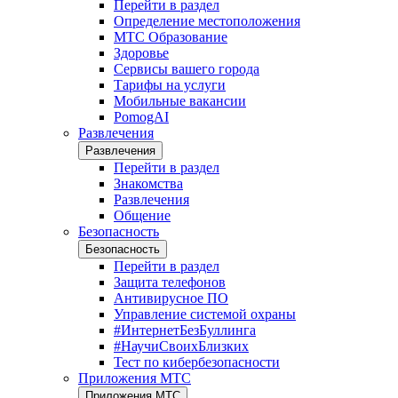
Перейти в раздел
Определение местоположения
МТС Образование
Здоровье
Сервисы вашего города
Тарифы на услуги
Мобильные вакансии
PomogAI
Развлечения
Развлечения
Перейти в раздел
Знакомства
Развлечения
Общение
Безопасность
Безопасность
Перейти в раздел
Защита телефонов
Антивирусное ПО
Управление системой охраны
#ИнтернетБезБуллинга
#НаучиСвоихБлизких
Тест по кибербезопасности
Приложения МТС
Приложения МТС