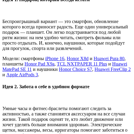
Беспроигрышный вариант — это смартфон, обновление
которого всегда приносит радость. Еще один универсальный
подарок — планшет. Он легко подстраивается под любой
ритм жизни: на нем удобно читать, смотреть фильмы или
просто отдыхать. И, конечно, наушники, которые подойдут
для прогулок, спорта или развлечений.
Модели: смартфоны
iPhone 16
,
Honor X8d
и
Huawei Pura 80
,
планшеты
Honor Pad X9a
,
TCL NXTPAPER 11 Plus
и
Huawei
MatePad SE 11
и наушники
Honor Choice S7
,
Huawei FreeClip 2
и
Apple AirPods 3
.
Идея 2. Забота о себе в удобном формате
Умные часы и фитнес-браслеты помогают следить за
активностью, а также становятся аксессуаром на все случаи
жизни. Такой подарок оценят те, кто любит движение или
хочет уделять больше внимания здоровью. Электрические
щетки, массажеры, весы, ирригаторы помогают заботиться о