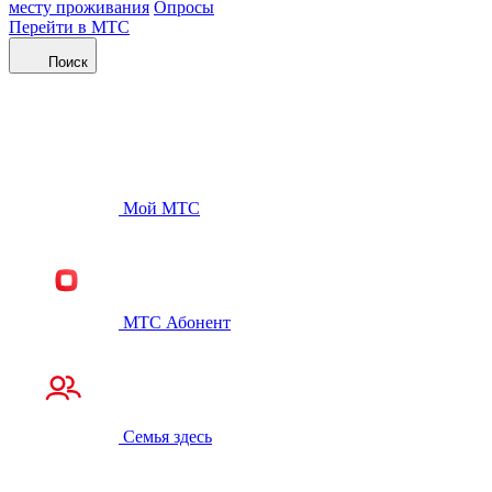
месту проживания
Опросы
Перейти в МТС
Поиск
Мой МТС
МТС Абонент
Семья здесь