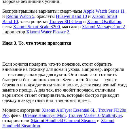
здоровье без лишних усилий.
Беспроигрышные варианты: смарт-часы
Apple Watch Series 11
и
Redmi Watch 5
, браслеты
Huawei Band 10
и
Xiaomi Smart
Band 10
, электрощетки
Trouver 3D Clean
и
Xiaomi Oscillation
,
весы
Xiaomi Smart Scale S200
, массажер
Xiaomi Massage Gun 2
, ирригатор
Xiaomi Water Flosser 2
.
Идея 3. То, что точно пригодится
Если хочется подарить что-то полезное, стоит обратить
внимание на технику для дома и ухода. Например, аэрогрили
— настоящая находка для кухни. Они помогают готовить
быстрее и без лишних хлопот. Фены и стайлеры — сушат
бережно и подходят всем типам волос, делая ежедневный уход
заметно проще. А для тех, кто любит порядок, отличным
вариантом станет отпариватель, который быстро приводит
одежду в аккуратный вид и экономит время.
Модели: аэрогрили
Xiaomi AirFryer Essential 6L
,
Trouver FD20s
Pro
, фены
Dreame Hairdryer Mini
,
Trouver Master10 MultiStyler
,
отпариватели
Xiaomi Handheld Garment Steamer
и
Xiaomi
Handheld SteamIron
.