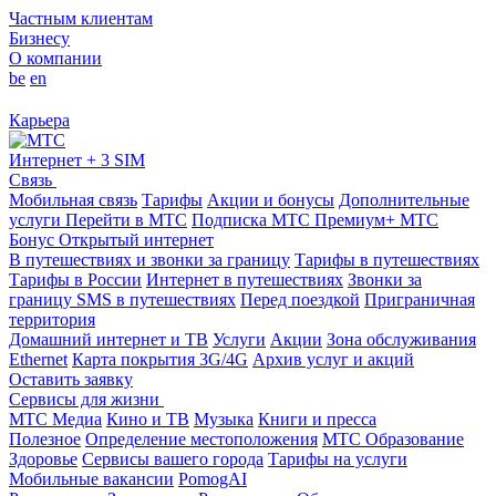
Частным клиентам
Бизнесу
О компании
be
en
Карьера
Интернет + 3 SIM
Связь
Мобильная связь
Тарифы
Акции и бонусы
Дополнительные
услуги
Перейти в МТС
Подписка МТС Премиум+
МТС
Бонус
Открытый интернет
В путешествиях и звонки за границу
Тарифы в путешествиях
Тарифы в России
Интернет в путешествиях
Звонки за
границу
SMS в путешествиях
Перед поездкой
Приграничная
территория
Домашний интернет и ТВ
Услуги
Акции
Зона обслуживания
Ethernet
Карта покрытия 3G/4G
Архив услуг и акций
Оставить заявку
Сервисы для жизни
МТС Медиа
Кино и ТВ
Музыка
Книги и пресса
Полезное
Определение местоположения
МТС Образование
Здоровье
Сервисы вашего города
Тарифы на услуги
Мобильные вакансии
PomogAI