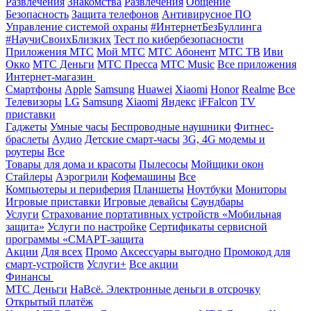
Развлечения
Знакомства
Развлечения
Общение
Безопасность
Защита телефонов
Антивирусное ПО
Управление системой охраны
#ИнтернетБезБуллинга
#НаучиСвоихБлизких
Тест по кибербезопасности
Приложения МТС
Мой МТС
МТС Абонент
МТС ТВ
Иви
Окко
МТС Деньги
МТС Пресса
МТС Music
Все приложения
Интернет-магазин
Смартфоны
Apple
Samsung
Huawei
Xiaomi
Honor
Realme
Все
Телевизоры
LG
Samsung
Xiaomi
Яндекс
iFFalcon
TV
приставки
Гаджеты
Умные часы
Беспроводные наушники
Фитнес-
браслеты
Аудио
Детские смарт-часы
3G, 4G модемы и
роутеры
Все
Товары для дома и красоты
Пылесосы
Мойщики окон
Стайлеры
Аэрогрили
Кофемашины
Все
Компьютеры и периферия
Планшеты
Ноутбуки
Мониторы
Игровые приставки
Игровые девайсы
Саундбары
Услуги
Страхование портативных устройств «Мобильная
защита»
Услуги по настройке
Сертификаты сервисной
программы «СМАРТ-защита
Акции
Для всех
Промо
Аксессуары выгодно
Промокод для
смарт-устройств
Услуги+
Все акции
Финансы
МТС Деньги
НаВсё. Электронные деньги в отсрочку
Открытый платёж