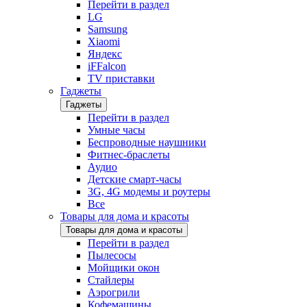
Перейти в раздел
LG
Samsung
Xiaomi
Яндекс
iFFalcon
TV приставки
Гаджеты
Гаджеты
Перейти в раздел
Умные часы
Беспроводные наушники
Фитнес-браслеты
Аудио
Детские смарт-часы
3G, 4G модемы и роутеры
Все
Товары для дома и красоты
Товары для дома и красоты
Перейти в раздел
Пылесосы
Мойщики окон
Стайлеры
Аэрогрили
Кофемашины