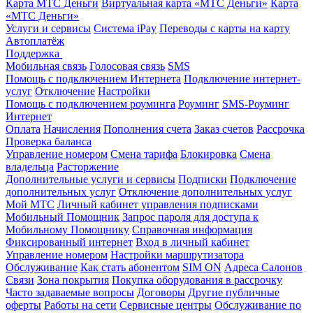
Карта МТС Деньги
Виртуальная карта «МТС Деньги»
Карта
«МТС Деньги»
Услуги и сервисы
Система iPay
Переводы с карты на карту
Автоплатёж
Поддержка
Мобильная связь
Голосовая связь
SMS
Помощь с подключением Интернета
Подключение интернет-
услуг
Отключение
Настройки
Помощь с подключением роуминга
Роуминг
SMS-Роуминг
Интернет
Оплата
Начисления
Пополнения счета
Заказ счетов
Рассрочка
Проверка баланса
Управление номером
Смена тарифа
Блокировка
Смена
владельца
Расторжение
Дополнительные услуги и сервисы
Подписки
Подключение
дополнительных услуг
Отключение дополнительных услуг
Мой МТС
Личный кабинет управления подписками
Мобильный Помощник
Запрос пароля для доступа к
Мобильному Помощнику
Справочная информация
Фиксированный интернет
Вход в личный кабинет
Управление номером
Настройки маршрутизатора
Обслуживание
Как стать абонентом
SIM ON
Адреса Салонов
Связи
Зона покрытия
Покупка оборудования в рассрочку
Часто задаваемые вопросы
Договоры
Другие публичные
оферты
Работы на сети
Сервисные центры
Обслуживание по