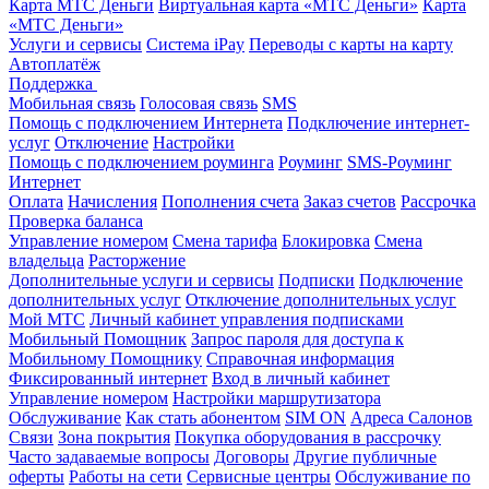
Карта МТС Деньги
Виртуальная карта «МТС Деньги»
Карта
«МТС Деньги»
Услуги и сервисы
Система iPay
Переводы с карты на карту
Автоплатёж
Поддержка
Мобильная связь
Голосовая связь
SMS
Помощь с подключением Интернета
Подключение интернет-
услуг
Отключение
Настройки
Помощь с подключением роуминга
Роуминг
SMS-Роуминг
Интернет
Оплата
Начисления
Пополнения счета
Заказ счетов
Рассрочка
Проверка баланса
Управление номером
Смена тарифа
Блокировка
Смена
владельца
Расторжение
Дополнительные услуги и сервисы
Подписки
Подключение
дополнительных услуг
Отключение дополнительных услуг
Мой МТС
Личный кабинет управления подписками
Мобильный Помощник
Запрос пароля для доступа к
Мобильному Помощнику
Справочная информация
Фиксированный интернет
Вход в личный кабинет
Управление номером
Настройки маршрутизатора
Обслуживание
Как стать абонентом
SIM ON
Адреса Салонов
Связи
Зона покрытия
Покупка оборудования в рассрочку
Часто задаваемые вопросы
Договоры
Другие публичные
оферты
Работы на сети
Сервисные центры
Обслуживание по