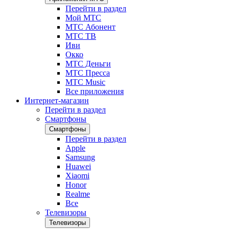
Перейти в раздел
Мой МТС
МТС Абонент
МТС ТВ
Иви
Окко
МТС Деньги
МТС Пресса
МТС Music
Все приложения
Интернет-магазин
Перейти в раздел
Смартфоны
Смартфоны
Перейти в раздел
Apple
Samsung
Huawei
Xiaomi
Honor
Realme
Все
Телевизоры
Телевизоры