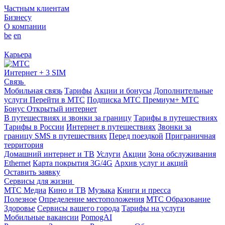
Частным клиентам
Бизнесу
О компании
be
en
Карьера
Интернет + 3 SIM
Связь
Мобильная связь
Тарифы
Акции и бонусы
Дополнительные
услуги
Перейти в МТС
Подписка МТС Премиум+
МТС
Бонус
Открытый интернет
В путешествиях и звонки за границу
Тарифы в путешествиях
Тарифы в России
Интернет в путешествиях
Звонки за
границу
SMS в путешествиях
Перед поездкой
Приграничная
территория
Домашний интернет и ТВ
Услуги
Акции
Зона обслуживания
Ethernet
Карта покрытия 3G/4G
Архив услуг и акций
Оставить заявку
Сервисы для жизни
МТС Медиа
Кино и ТВ
Музыка
Книги и пресса
Полезное
Определение местоположения
МТС Образование
Здоровье
Сервисы вашего города
Тарифы на услуги
Мобильные вакансии
PomogAI