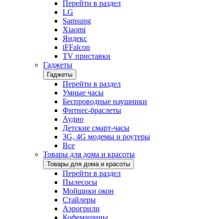
Перейти в раздел
LG
Samsung
Xiaomi
Яндекс
iFFalcon
TV приставки
Гаджеты
Гаджеты
Перейти в раздел
Умные часы
Беспроводные наушники
Фитнес-браслеты
Аудио
Детские смарт-часы
3G, 4G модемы и роутеры
Все
Товары для дома и красоты
Товары для дома и красоты
Перейти в раздел
Пылесосы
Мойщики окон
Стайлеры
Аэрогрили
Кофемашины